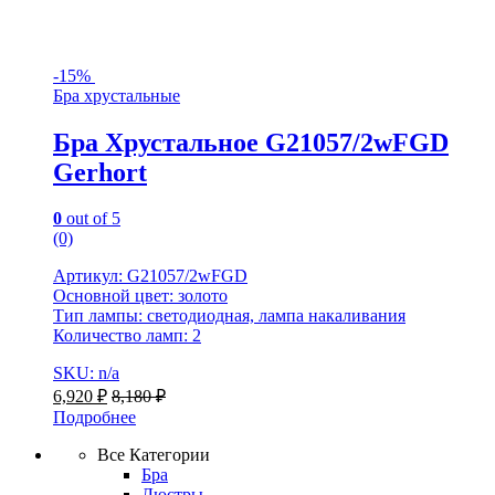
-
15%
Бра хрустальные
Бра Хрустальное G21057/2wFGD
Gerhort
0
out of 5
(0)
Артикул: G21057/2wFGD
Основной цвет: золото
Тип лампы: светодиодная, лампа накаливания
Количество ламп: 2
SKU: n/a
6,920
₽
8,180
₽
Подробнее
Все Категории
Бра
Люстры