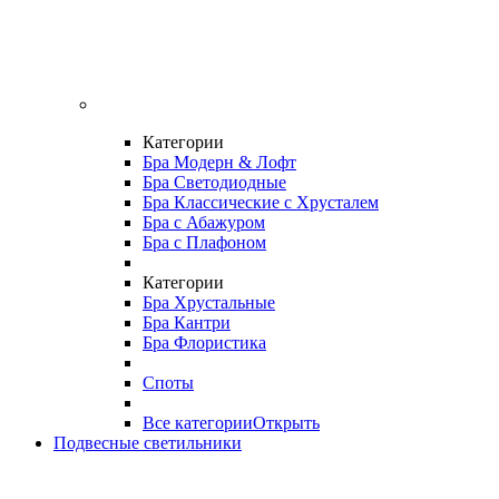
Категории
Бра Модерн & Лофт
Бра Светодиодные
Бра Классические с Хрусталем
Бра с Абажуром
Бра с Плафоном
Категории
Бра Хрустальные
Бра Кантри
Бра Флористика
Споты
Все категории
Открыть
Подвесные светильники