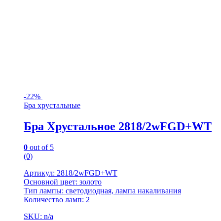
-
22%
Бра хрустальные
Бра Хрустальное 2818/2wFGD+WT
0
out of 5
(0)
Артикул: 2818/2wFGD+WT
Основной цвет: золото
Тип лампы: светодиодная, лампа накаливания
Количество ламп: 2
SKU: n/a