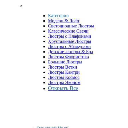
Категории
Модерн & Лофт
Светодиодные Люстры
Классические Свечи
Люстры с Плафонами
Хрустальные Люстры
Люстры с Абажурами
Детские люстры & Бра
Люстры Флористика
Большие Люстры
Люстры Ветки
Люстры Кантри
Люстры Космос
Люстры Эконом
Открыть Все