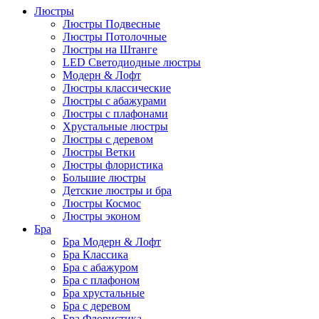
Люстры
Люстры Подвесные
Люстры Потолочные
Люстры на Штанге
LED Светодиодные люстры
Модерн & Лофт
Люстры классические
Люстры с абажурами
Люстры с плафонами
Хрустальные люстры
Люстры с деревом
Люстры Ветки
Люстры флористика
Большие люстры
Детские люстры и бра
Люстры Космос
Люстры эконом
Бра
Бра Модерн & Лофт
Бра Классика
Бра с абажуром
Бра с плафоном
Бра хрустальные
Бра с деревом
Бра Флористика