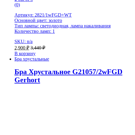
(0)
Артикул: 2821/1wFGD+WT
Основной цвет: золото
Тип лампы: светодиодная, лампа накаливания
Количество ламп: 1
SKU: n/a
2,900
₽
3,440
₽
В корзину
Бра хрустальные
Бра Хрустальное G21057/2wFGD
Gerhort