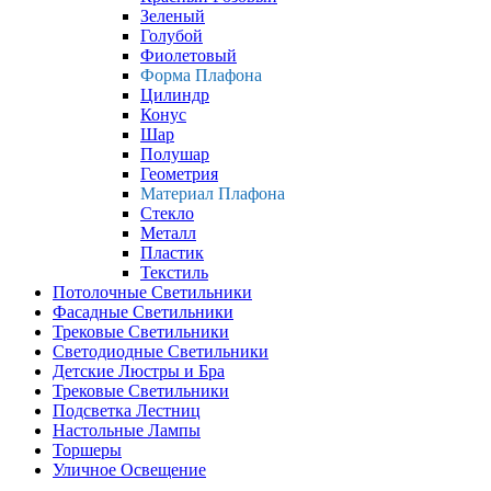
Зеленый
Голубой
Фиолетовый
Форма Плафона
Цилиндр
Конус
Шар
Полушар
Геометрия
Материал Плафона
Стекло
Металл
Пластик
Текстиль
Потолочные Светильники
Фасадные Светильники
Трековые Светильники
Светодиодные Светильники
Детские Люстры и Бра
Трековые Светильники
Подсветка Лестниц
Настольные Лампы
Торшеры
Уличное Освещение