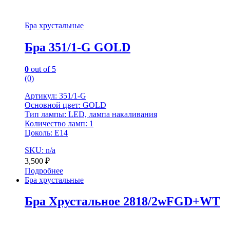
Бра хрустальные
Бра 351/1-G GOLD
0
out of 5
(0)
Артикул: 351/1-G
Основной цвет: GOLD
Тип лампы: LED, лампа накаливания
Количество ламп: 1
Цоколь: Е14
SKU: n/a
3,500
₽
Подробнее
Бра хрустальные
Бра Хрустальное 2818/2wFGD+WT