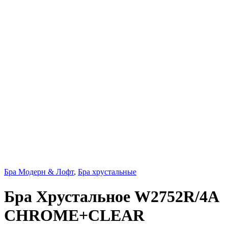
Бра Модерн & Лофт
,
Бра хрустальные
Бра Хрустальное W2752R/4A
CHROME+CLEAR