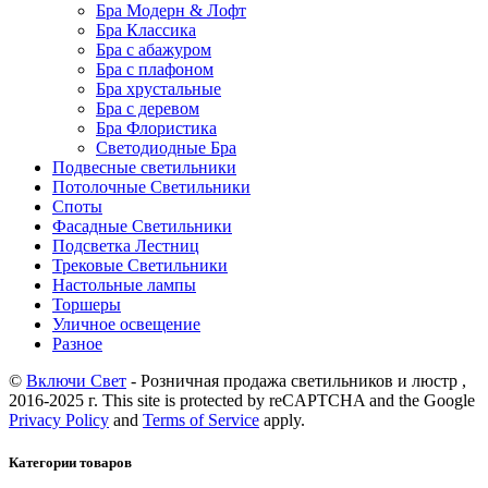
Бра Модерн & Лофт
Бра Классика
Бра с абажуром
Бра с плафоном
Бра хрустальные
Бра с деревом
Бра Флористика
Светодиодные Бра
Подвесные светильники
Потолочные Светильники
Споты
Фасадные Светильники
Подсветка Лестниц
Трековые Светильники
Настольные лампы
Торшеры
Уличное освещение
Разное
©
Включи Свет
- Розничная продажа светильников и люстр ,
2016-2025 г. This site is protected by reCAPTCHA and the Google
Privacy Policy
and
Terms of Service
apply.
Категории товаров