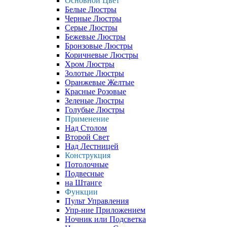
Основной Цвет
Белые Люстры
Черные Люстры
Серые Люстры
Бежевые Люстры
Бронзовые Люстры
Коричневые Люстры
Хром Люстры
Золотые Люстры
Оранжевые Желтые
Красные Розовые
Зеленые Люстры
Голубые Люстры
Применение
Над Столом
Второй Свет
Над Лестницей
Конструкция
Потолочные
Подвесные
на Штанге
Функции
Пульт Управления
Упр-ние Приложением
Ночник или Подсветка