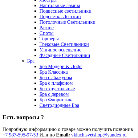
Настольные лампы
Подвесные светильники
Подсветка Лестниц
Потолочные Светильники
Разное
Споты
Торшеры
Трековые Светильники
Уличное освещение
Фасадные Светильники
Бра
Бра Модерн & Лофт
Бра Классика
Бра с абажуром
Бра с плафоном
Бра хрустальные
Бра с деревом
Бра Флористика
Светодиодные Бра
Есть вопросы ?
Подробную информацию о товаре можно получить позвонив
+7 987-595-97-53
Или по
Email:
vkluchisvetshop@yandex.ru