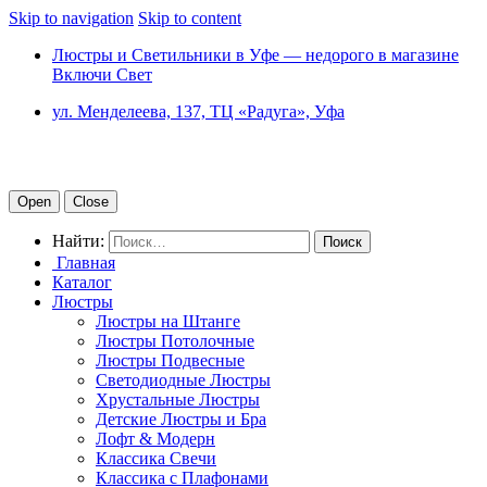
Skip to navigation
Skip to content
Люстры и Светильники в Уфе — недорого в магазине
Включи Свет
ул. Менделеева, 137, ТЦ «Радуга», Уфа
Open
Close
Найти:
Главная
Каталог
Люстры
Люстры на Штанге
Люстры Потолочные
Люстры Подвесные
Светодиодные Люстры
Хрустальные Люстры
Детские Люстры и Бра
Лофт & Модерн
Классика Свечи
Классика с Плафонами