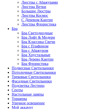
Люстры с Абажурами
Люстры Ветки
Большие Люстры
Люстры Космос
С Деревом Кантри
Люстры Флористика
Бра
Бра Светодиодные
Бра Лофт & Модерн
Бра Классика Свечи
Бра с Плафоном
Бра с Абажуром
Бра Хрустальные
Бра Дерево Кантри
Бра Флористика
Подвесные Светильники
Потолочные Светильники
Трековые Светильники
Фасадные Светильники
Подсветка Лестниц
Споты
Настольные лампы
Торшеры
Уличное освещение
Мой аккаунт