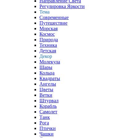
Направление Света
Регулировка Яркости
Тема
Современные
Путешествие
Морская
Космос
Природа
Техника
Детская
Декор
Молекула
Шары
Кольца
Квадраты
Ангелы
Цветы
Ветки
Штурвал
Корабль
Самолет
Танк
Рога
Птички
Чашки