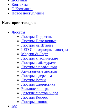
Доставка
Контакты
О Компании
Новое поступление
Категории товаров
Люстры
Люстры Подвесные
Люстры Потолочные
Люстры на Штанге
LED Светодиодные люстры
Модерн & Лофт
Люстры классические
Люстры с абажурами
Люстры с плафонами
Хрустальные люстры
Люстры с деревом
Люстры Ветки
Люстры флористика
Большие люстры
Детские люстры и бра
Люстры Космос
Люстры эконом
Бра