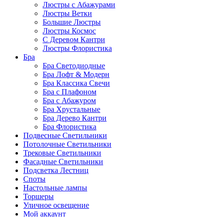
Люстры с Абажурами
Люстры Ветки
Большие Люстры
Люстры Космос
С Деревом Кантри
Люстры Флористика
Бра
Бра Светодиодные
Бра Лофт & Модерн
Бра Классика Свечи
Бра с Плафоном
Бра с Абажуром
Бра Хрустальные
Бра Дерево Кантри
Бра Флористика
Подвесные Светильники
Потолочные Светильники
Трековые Светильники
Фасадные Светильники
Подсветка Лестниц
Споты
Настольные лампы
Торшеры
Уличное освещение
Мой аккаунт