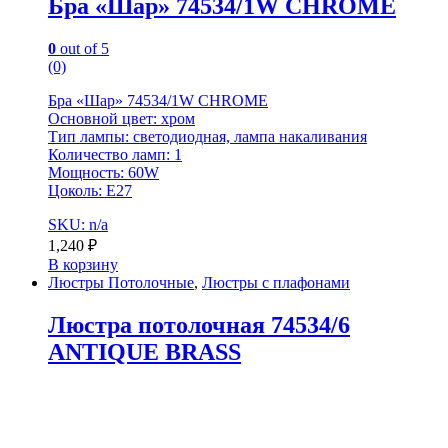
Бра «Шар» 74534/1W CHROME
0
out of 5
(0)
Бра «Шар» 74534/1W CHROME
Основной цвет: хром
Тип лампы: светодиодная, лампа накаливания
Количество ламп: 1
Мощность: 60W
Цоколь: E27
SKU: n/a
1,240
₽
В корзину
Люстры Потолочные
,
Люстры с плафонами
Люстра потолочная 74534/6
ANTIQUE BRASS