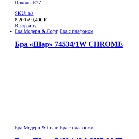
Цоколь: E27
SKU: n/a
8,200
₽
9,400
₽
В корзину
Бра Модерн & Лофт
,
Бра с плафоном
Бра «Шар» 74534/1W CHROME
Бра Модерн & Лофт
,
Бра с плафоном