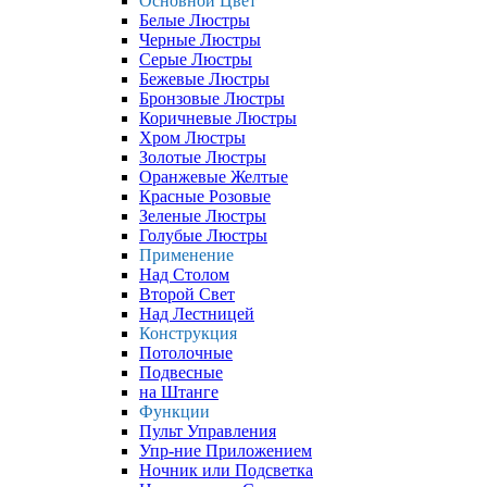
Основной Цвет
Белые Люстры
Черные Люстры
Серые Люстры
Бежевые Люстры
Бронзовые Люстры
Коричневые Люстры
Хром Люстры
Золотые Люстры
Оранжевые Желтые
Красные Розовые
Зеленые Люстры
Голубые Люстры
Применение
Над Столом
Второй Свет
Над Лестницей
Конструкция
Потолочные
Подвесные
на Штанге
Функции
Пульт Управления
Упр-ние Приложением
Ночник или Подсветка