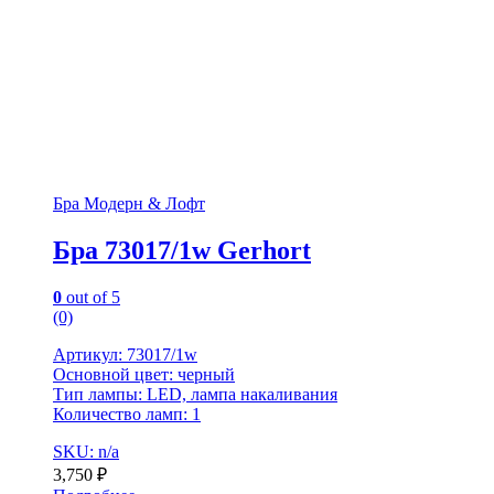
Бра Модерн & Лофт
Бра 73017/1w Gerhort
0
out of 5
(0)
Артикул: 73017/1w
Основной цвет: черный
Тип лампы: LED, лампа накаливания
Количество ламп: 1
SKU: n/a
3,750
₽