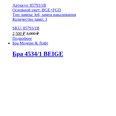
Артикул: 85793/1B
Основной цвет: BGE+FGD
Тип лампы: led, лампа накаливания
Количество ламп: 3
SKU: 85793/1B
2,500
₽
3,000
₽
Подробнее
Бра Модерн & Лофт
Бра 4534/1 BEIGE