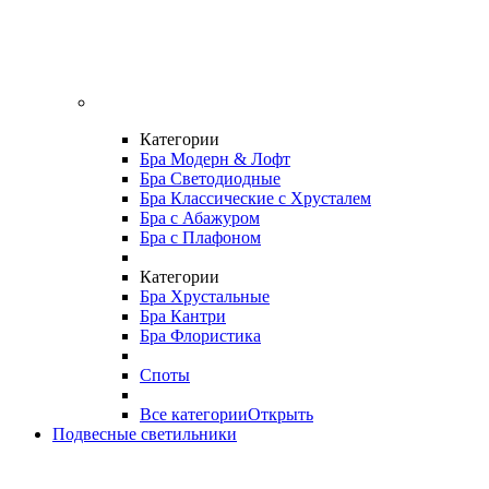
Категории
Бра Модерн & Лофт
Бра Светодиодные
Бра Классические с Хрусталем
Бра с Абажуром
Бра с Плафоном
Категории
Бра Хрустальные
Бра Кантри
Бра Флористика
Споты
Все категории
Открыть
Подвесные светильники