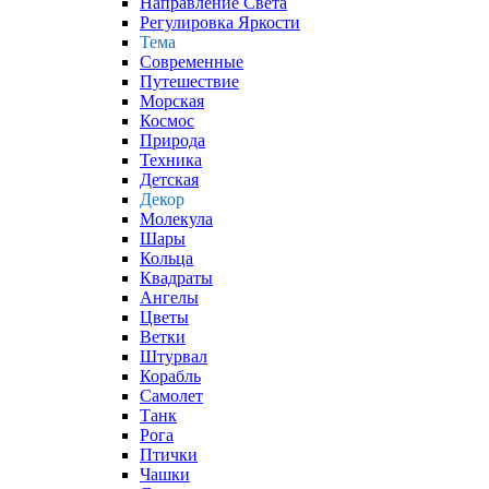
Направление Света
Регулировка Яркости
Тема
Современные
Путешествие
Морская
Космос
Природа
Техника
Детская
Декор
Молекула
Шары
Кольца
Квадраты
Ангелы
Цветы
Ветки
Штурвал
Корабль
Самолет
Танк
Рога
Птички
Чашки