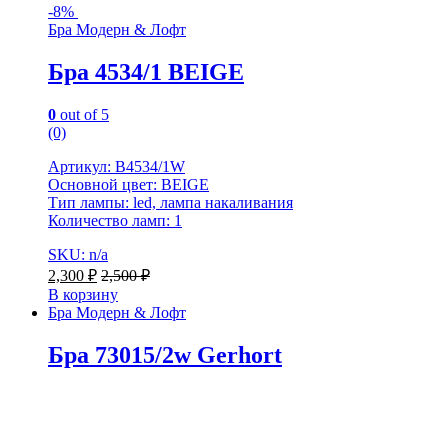
-
8%
Бра Модерн & Лофт
Бра 4534/1 BEIGE
0
out of 5
(0)
Артикул: B4534/1W
Основной цвет: BEIGE
Тип лампы: led, лампа накаливания
Количество ламп: 1
SKU: n/a
2,300
₽
2,500
₽
В корзину
Бра Модерн & Лофт
Бра 73015/2w Gerhort