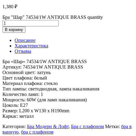
1,380
₽
Бра "Шар" 74534/1W ANTIQUE BRASS quantity
В корзину
Описание
Характеристика
Отзывы
Бра «Шар» 74534/1W ANTIQUE BRASS
Артикул: 74534/1W ANTIQUE BRASS
Основной цвет: латунь
Цвет плафона: белый
Материал плафона: стекло
Тип лампы: светодиодная, лампа накаливания
Количество ламп: 1
Мощность: 60W (для ламп накаливания)
Цоколь: E27
Размер: L200 x W130 x H190mm
Каркас: металл
Категории:
Бра Модерн & Лофт
,
Бра с плафоном
Метки:
бра в
ванную
,
бра с плафоном