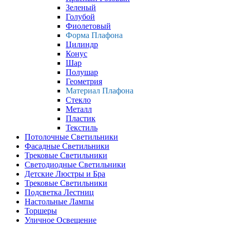
Зеленый
Голубой
Фиолетовый
Форма Плафона
Цилиндр
Конус
Шар
Полушар
Геометрия
Материал Плафона
Стекло
Металл
Пластик
Текстиль
Потолочные Светильники
Фасадные Светильники
Трековые Светильники
Светодиодные Светильники
Детские Люстры и Бра
Трековые Светильники
Подсветка Лестниц
Настольные Лампы
Торшеры
Уличное Освещение