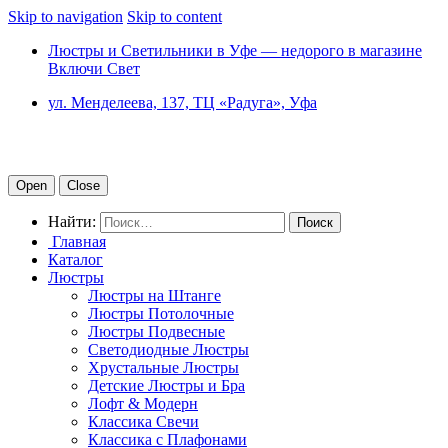
Skip to navigation
Skip to content
Люстры и Светильники в Уфе — недорого в магазине
Включи Свет
ул. Менделеева, 137, ТЦ «Радуга», Уфа
Open
Close
Найти:
Главная
Каталог
Люстры
Люстры на Штанге
Люстры Потолочные
Люстры Подвесные
Светодиодные Люстры
Хрустальные Люстры
Детские Люстры и Бра
Лофт & Модерн
Классика Свечи
Классика с Плафонами