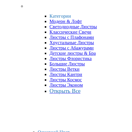
Категории
Модерн & Лофт
Светодиодные Люстры
Классические Свечи
Люстры с Плафонами
Хрустальные Люстры
Люстры с Абажурами
Детские люстры & Бра
Люстры Флористика
Большие Люстры
Люстры Ветки
Люстры Кантри
Люстры Космос
Люстры Эконом
Открыть Все