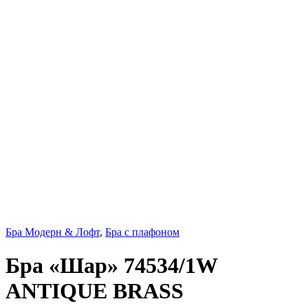
Бра Модерн & Лофт
,
Бра с плафоном
Бра «Шар» 74534/1W
ANTIQUE BRASS