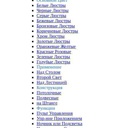
Основной Цвет
Белые Люстры
Черные Люстры
Серые Люстры
Бежевые Люстры
Бронзовые Люстры
Коричневые Люстры
Хром Люстры
Золотые Люстры
Оранжевые Желтые
Красные Розовые
Зеленые Люстры
Голубые Люстры
Применение
Над Столом
Второй Свет
Над Лестницей
Конструкция
Потолочные
Подвесные
на Штанге
Функции
Пульт Управления
Упр-ние Приложением
Ночник или Подсветка