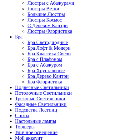
Люстры с Абажурами
Люстры Ветки
Большие Люстры
Люстры Космос
С Деревом Кантри
Люстры Флористика
Бра
Бра Светодиодные
Бра Лофт & Модерн
Бра Классика Свечи
Бра с Плафоном
Бра с Абажуром
Бра Хрустальные
Бра Дерево Кантри
Бра Флористика
Подвесные Светильники
Потолочные Светильники
Трековые Светильники
Фасадные Светильники
Подсветка Лестниц
Споты
Настольные лампы
Торшеры
Уличное освещение
Мой аккаунт