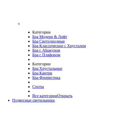
Категории
Бра Модерн & Лофт
Бра Светодиодные
Бра Классические с Хрусталем
Бра с Абажуром
Бра с Плафоном
Категории
Бра Хрустальные
Бра Кантри
Бра Флористика
Споты
Все категории
Открыть
Подвесные светильники