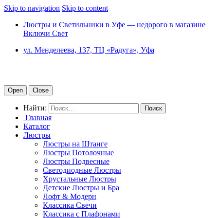
Skip to navigation
Skip to content
Люстры и Светильники в Уфе — недорого в магазине
Включи Свет
ул. Менделеева, 137, ТЦ «Радуга», Уфа
Open
Close
Найти:
Главная
Каталог
Люстры
Люстры на Штанге
Люстры Потолочные
Люстры Подвесные
Светодиодные Люстры
Хрустальные Люстры
Детские Люстры и Бра
Лофт & Модерн
Классика Свечи
Классика с Плафонами