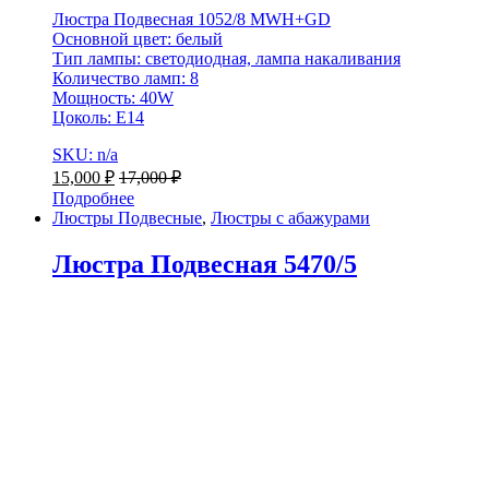
Люстра Подвесная 1052/8 MWH+GD
Основной цвет: белый
Тип лампы: светодиодная, лампа накаливания
Количество ламп: 8
Мощность: 40W
Цоколь: Е14
SKU: n/a
15,000
₽
17,000
₽
Подробнее
Люстры Подвесные
,
Люстры с абажурами
Люстра Подвесная 5470/5