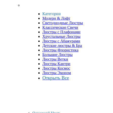
Категории
Модерн & Лофт
Светодиодные Люстры
Классические Свечи
Люстры с Плафонами
Хрустальные Люстры
Люстры с Абажурами
Детские люстры & Бра
Люстры Флористика
Большие Люстры
Люстры Ветки
Люстры Кантри
Люстры Космос
Люстры Эконом
Открыть Все