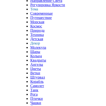
Направление Света
Регулировка Яркости
Тема
Современные
Путешествие
Морская
Космос
Природа
Техника
Детская
Декор
Молекула
Шары
Кольца
Квадраты
Ангелы
Цветы
Ветки
Штурвал
Корабль
Самолет
Танк
Рога
Птички
Чашки