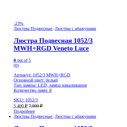
-
23%
Люстры Подвесные
,
Люстры с абажурами
Люстра Подвесная 1052/3
MWH+RGD Veneto Luce
0
out of 5
(0)
Артикул: 1052/3 MWH+RGD
Основной цвет: белый
Тип лампы: LED, лампа накаливания
Количество ламп: 8
SKU: 1052/3
5,400
₽
7,000
₽
Подробнее
Люстры Подвесные
,
Люстры с абажурами