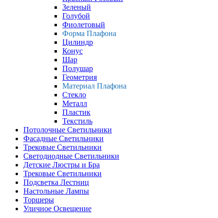
Зеленый
Голубой
Фиолетовый
Форма Плафона
Цилиндр
Конус
Шар
Полушар
Геометрия
Материал Плафона
Стекло
Металл
Пластик
Текстиль
Потолочные Светильники
Фасадные Светильники
Трековые Светильники
Светодиодные Светильники
Детские Люстры и Бра
Трековые Светильники
Подсветка Лестниц
Настольные Лампы
Торшеры
Уличное Освещение