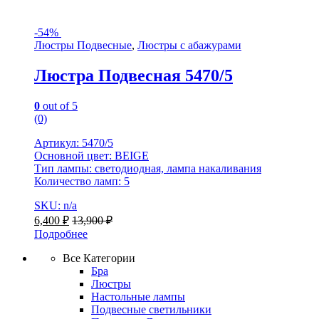
-
54%
Люстры Подвесные
,
Люстры с абажурами
Люстра Подвесная 5470/5
0
out of 5
(0)
Артикул: 5470/5
Основной цвет: BEIGE
Тип лампы: светодиодная, лампа накаливания
Количество ламп: 5
SKU: n/a
6,400
₽
13,900
₽
Подробнее
Все Категории
Бра
Люстры
Настольные лампы
Подвесные светильники