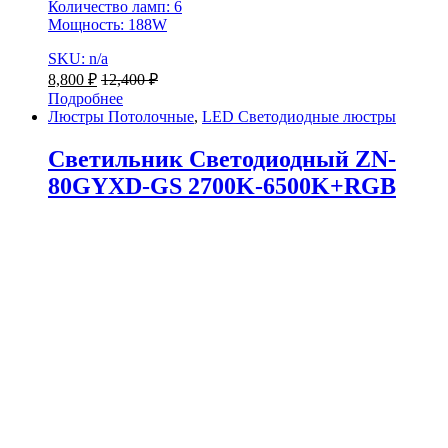
Количество ламп: 6
Мощность: 188W
SKU: n/a
8,800
₽
12,400
₽
Подробнее
Люстры Потолочные
,
LED Светодиодные люстры
Светильник Светодиодный ZN-
80GYXD-GS 2700K-6500K+RGB