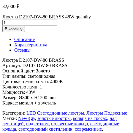
32,000
₽
Люстра D2107-DW-80 BRASS 48W quantity
В корзину
Описание
Характеристика
Отзывы
Люстра D2107-DW-80 BRASS
Артикул: D2107-DW-80 BRASS
Основной цвет: Золото
Тип лампы: светодиодная
Цветовая температура: 4000K
Количество ламп: 1
Мощность: 48W
Размер: Ø800 x H1200 mm
Каркас: металл + хрусталь
Категории:
LED Светодиодные люстры
,
Люстры Подвесные
Метки:
NewRgy
,
золотые люстры
,
кольца на тросах
,
над
лестницей
,
над столом
,
подвесные кольца
,
светодиодные
кольца
,
светодиодный светильник
,
современные
,