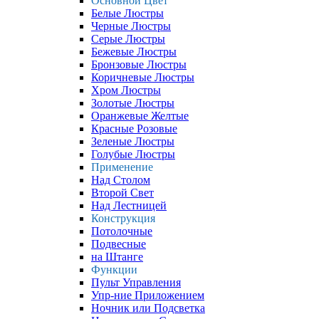
Основной Цвет
Белые Люстры
Черные Люстры
Серые Люстры
Бежевые Люстры
Бронзовые Люстры
Коричневые Люстры
Хром Люстры
Золотые Люстры
Оранжевые Желтые
Красные Розовые
Зеленые Люстры
Голубые Люстры
Применение
Над Столом
Второй Свет
Над Лестницей
Конструкция
Потолочные
Подвесные
на Штанге
Функции
Пульт Управления
Упр-ние Приложением
Ночник или Подсветка