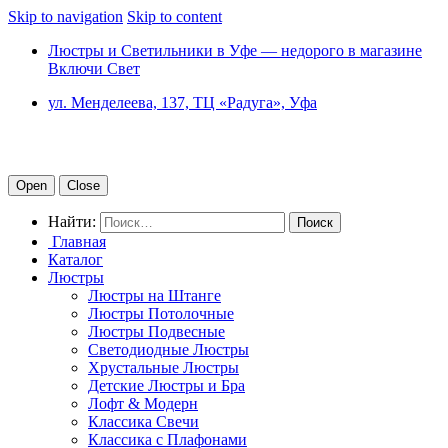
Skip to navigation
Skip to content
Люстры и Светильники в Уфе — недорого в магазине
Включи Свет
ул. Менделеева, 137, ТЦ «Радуга», Уфа
Open
Close
Найти:
Главная
Каталог
Люстры
Люстры на Штанге
Люстры Потолочные
Люстры Подвесные
Светодиодные Люстры
Хрустальные Люстры
Детские Люстры и Бра
Лофт & Модерн
Классика Свечи
Классика с Плафонами