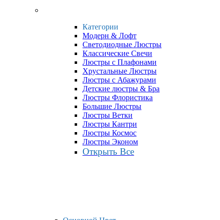
Категории
Модерн & Лофт
Светодиодные Люстры
Классические Свечи
Люстры с Плафонами
Хрустальные Люстры
Люстры с Абажурами
Детские люстры & Бра
Люстры Флористика
Большие Люстры
Люстры Ветки
Люстры Кантри
Люстры Космос
Люстры Эконом
Открыть Все