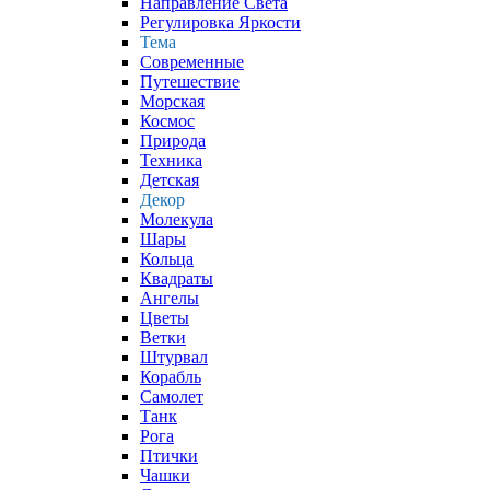
Направление Света
Регулировка Яркости
Тема
Современные
Путешествие
Морская
Космос
Природа
Техника
Детская
Декор
Молекула
Шары
Кольца
Квадраты
Ангелы
Цветы
Ветки
Штурвал
Корабль
Самолет
Танк
Рога
Птички
Чашки