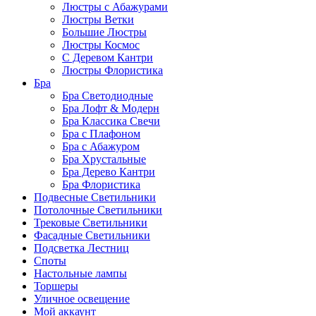
Люстры с Абажурами
Люстры Ветки
Большие Люстры
Люстры Космос
С Деревом Кантри
Люстры Флористика
Бра
Бра Светодиодные
Бра Лофт & Модерн
Бра Классика Свечи
Бра с Плафоном
Бра с Абажуром
Бра Хрустальные
Бра Дерево Кантри
Бра Флористика
Подвесные Светильники
Потолочные Светильники
Трековые Светильники
Фасадные Светильники
Подсветка Лестниц
Споты
Настольные лампы
Торшеры
Уличное освещение
Мой аккаунт