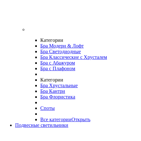
Категории
Бра Модерн & Лофт
Бра Светодиодные
Бра Классические с Хрусталем
Бра с Абажуром
Бра с Плафоном
Категории
Бра Хрустальные
Бра Кантри
Бра Флористика
Споты
Все категории
Открыть
Подвесные светильники