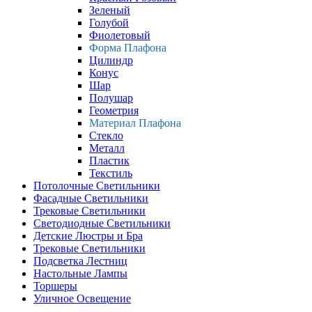
Зеленый
Голубой
Фиолетовый
Форма Плафона
Цилиндр
Конус
Шар
Полушар
Геометрия
Материал Плафона
Стекло
Металл
Пластик
Текстиль
Потолочные Светильники
Фасадные Светильники
Трековые Светильники
Светодиодные Светильники
Детские Люстры и Бра
Трековые Светильники
Подсветка Лестниц
Настольные Лампы
Торшеры
Уличное Освещение