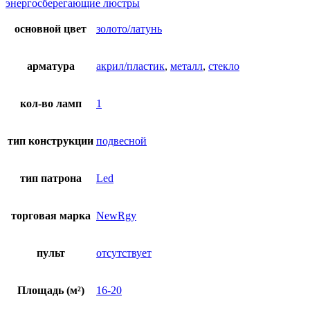
энергосберегающие люстры
основной цвет
золото/латунь
арматура
акрил/пластик
,
металл
,
стекло
кол-во ламп
1
тип конструкции
подвесной
тип патрона
Led
торговая марка
NewRgy
пульт
отсутствует
Площадь (м²)
16-20