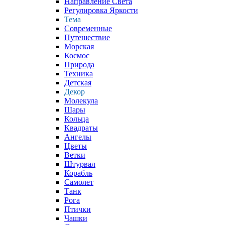
Направление Света
Регулировка Яркости
Тема
Современные
Путешествие
Морская
Космос
Природа
Техника
Детская
Декор
Молекула
Шары
Кольца
Квадраты
Ангелы
Цветы
Ветки
Штурвал
Корабль
Самолет
Танк
Рога
Птички
Чашки