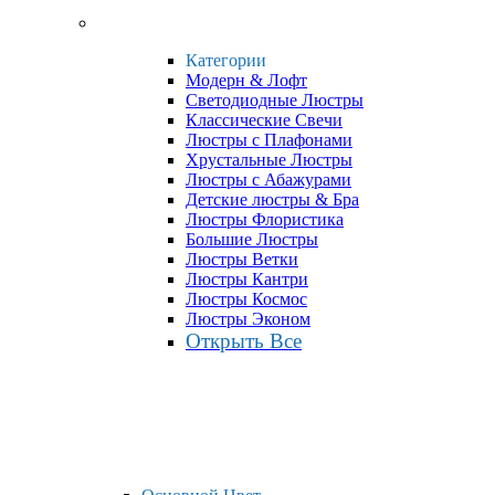
Категории
Модерн & Лофт
Светодиодные Люстры
Классические Свечи
Люстры с Плафонами
Хрустальные Люстры
Люстры с Абажурами
Детские люстры & Бра
Люстры Флористика
Большие Люстры
Люстры Ветки
Люстры Кантри
Люстры Космос
Люстры Эконом
Открыть Все