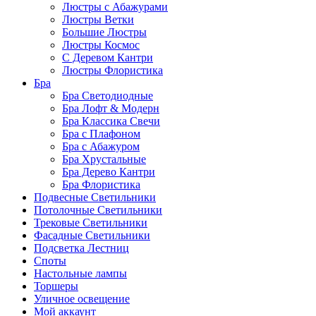
Люстры с Абажурами
Люстры Ветки
Большие Люстры
Люстры Космос
С Деревом Кантри
Люстры Флористика
Бра
Бра Светодиодные
Бра Лофт & Модерн
Бра Классика Свечи
Бра с Плафоном
Бра с Абажуром
Бра Хрустальные
Бра Дерево Кантри
Бра Флористика
Подвесные Светильники
Потолочные Светильники
Трековые Светильники
Фасадные Светильники
Подсветка Лестниц
Споты
Настольные лампы
Торшеры
Уличное освещение
Мой аккаунт