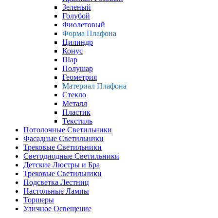
Зеленый
Голубой
Фиолетовый
Форма Плафона
Цилиндр
Конус
Шар
Полушар
Геометрия
Материал Плафона
Стекло
Металл
Пластик
Текстиль
Потолочные Светильники
Фасадные Светильники
Трековые Светильники
Светодиодные Светильники
Детские Люстры и Бра
Трековые Светильники
Подсветка Лестниц
Настольные Лампы
Торшеры
Уличное Освещение