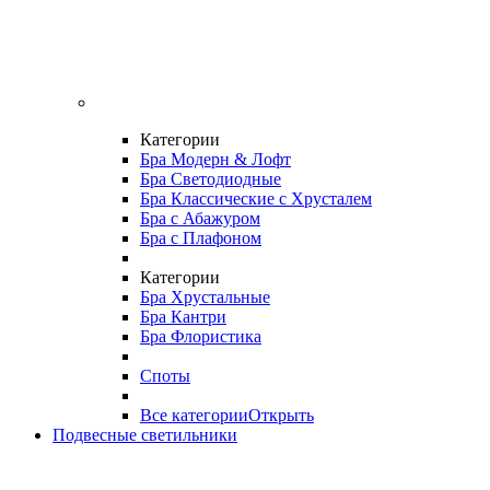
Категории
Бра Модерн & Лофт
Бра Светодиодные
Бра Классические с Хрусталем
Бра с Абажуром
Бра с Плафоном
Категории
Бра Хрустальные
Бра Кантри
Бра Флористика
Споты
Все категории
Открыть
Подвесные светильники