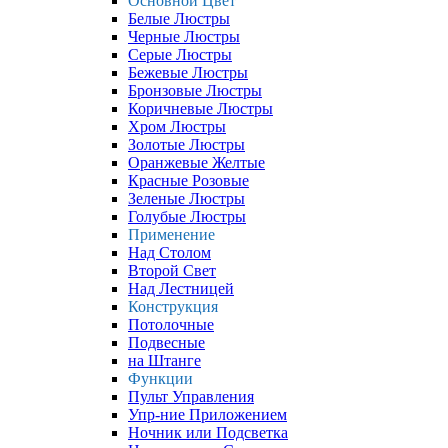
Основной Цвет
Белые Люстры
Черные Люстры
Серые Люстры
Бежевые Люстры
Бронзовые Люстры
Коричневые Люстры
Хром Люстры
Золотые Люстры
Оранжевые Желтые
Красные Розовые
Зеленые Люстры
Голубые Люстры
Применение
Над Столом
Второй Свет
Над Лестницей
Конструкция
Потолочные
Подвесные
на Штанге
Функции
Пульт Управления
Упр-ние Приложением
Ночник или Подсветка