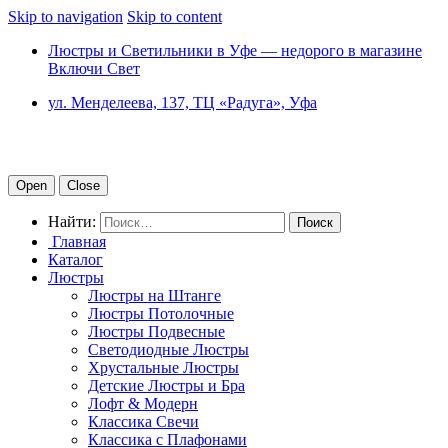
Skip to navigation
Skip to content
Люстры и Светильники в Уфе — недорого в магазине
Включи Свет
ул. Менделеева, 137, ТЦ «Радуга», Уфа
Open
Close
Найти:
Главная
Каталог
Люстры
Люстры на Штанге
Люстры Потолочные
Люстры Подвесные
Светодиодные Люстры
Хрустальные Люстры
Детские Люстры и Бра
Лофт & Модерн
Классика Свечи
Классика с Плафонами