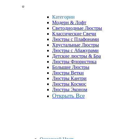
Категории
Модерн & Лофт
Светодиодные Люстры
Классические Свечи
Люстры с Плафонами
Хрустальные Люстры
Люстры с Абажурами
Детские люстры & Бра
Люстры Флористика
Большие Люстры
Люстры Ветки
Люстры Кантри
Люстры Космос
Люстры Эконом
Открыть Все