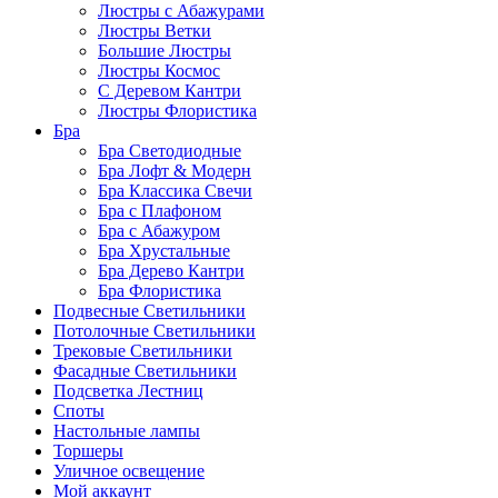
Люстры с Абажурами
Люстры Ветки
Большие Люстры
Люстры Космос
С Деревом Кантри
Люстры Флористика
Бра
Бра Светодиодные
Бра Лофт & Модерн
Бра Классика Свечи
Бра с Плафоном
Бра с Абажуром
Бра Хрустальные
Бра Дерево Кантри
Бра Флористика
Подвесные Светильники
Потолочные Светильники
Трековые Светильники
Фасадные Светильники
Подсветка Лестниц
Споты
Настольные лампы
Торшеры
Уличное освещение
Мой аккаунт