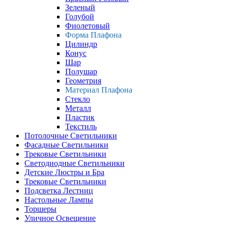
Зеленый
Голубой
Фиолетовый
Форма Плафона
Цилиндр
Конус
Шар
Полушар
Геометрия
Материал Плафона
Стекло
Металл
Пластик
Текстиль
Потолочные Светильники
Фасадные Светильники
Трековые Светильники
Светодиодные Светильники
Детские Люстры и Бра
Трековые Светильники
Подсветка Лестниц
Настольные Лампы
Торшеры
Уличное Освещение