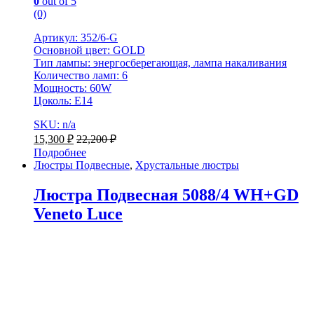
0
out of 5
(0)
Артикул: 352/6-G
Основной цвет: GOLD
Тип лампы: энергосберегающая, лампа накаливания
Количество ламп: 6
Мощность: 60W
Цоколь: Е14
SKU: n/a
15,300
₽
22,200
₽
Подробнее
Люстры Подвесные
,
Хрустальные люстры
Люстра Подвесная 5088/4 WH+GD
Veneto Luce