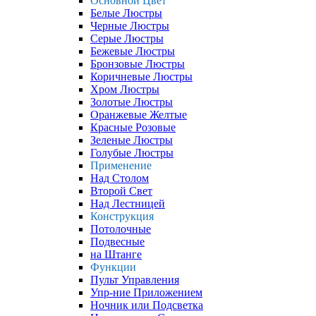
Основной Цвет
Белые Люстры
Черные Люстры
Серые Люстры
Бежевые Люстры
Бронзовые Люстры
Коричневые Люстры
Хром Люстры
Золотые Люстры
Оранжевые Желтые
Красные Розовые
Зеленые Люстры
Голубые Люстры
Применение
Над Столом
Второй Свет
Над Лестницей
Конструкция
Потолочные
Подвесные
на Штанге
Функции
Пульт Управления
Упр-ние Приложением
Ночник или Подсветка