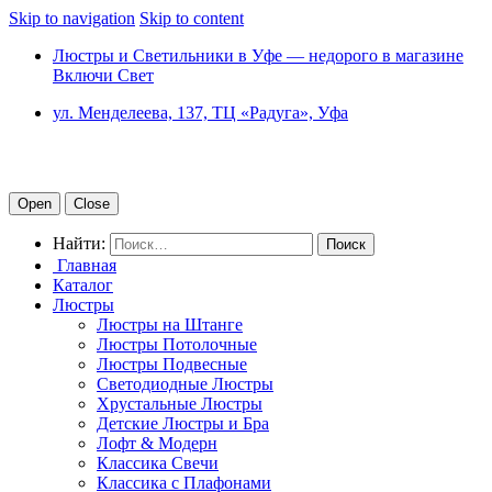
Skip to navigation
Skip to content
Люстры и Светильники в Уфе — недорого в магазине
Включи Свет
ул. Менделеева, 137, ТЦ «Радуга», Уфа
Open
Close
Найти:
Главная
Каталог
Люстры
Люстры на Штанге
Люстры Потолочные
Люстры Подвесные
Светодиодные Люстры
Хрустальные Люстры
Детские Люстры и Бра
Лофт & Модерн
Классика Свечи
Классика с Плафонами