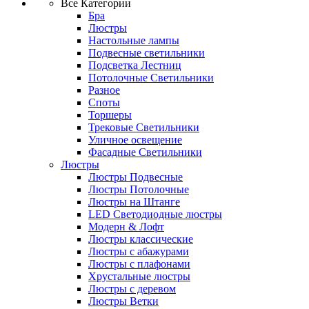
Все Категории
Бра
Люстры
Настольные лампы
Подвесные светильники
Подсветка Лестниц
Потолочные Светильники
Разное
Споты
Торшеры
Трековые Светильники
Уличное освещение
Фасадные Светильники
Люстры
Люстры Подвесные
Люстры Потолочные
Люстры на Штанге
LED Светодиодные люстры
Модерн & Лофт
Люстры классические
Люстры с абажурами
Люстры с плафонами
Хрустальные люстры
Люстры с деревом
Люстры Ветки