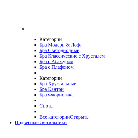
Категории
Бра Модерн & Лофт
Бра Светодиодные
Бра Классические с Хрусталем
Бра с Абажуром
Бра с Плафоном
Категории
Бра Хрустальные
Бра Кантри
Бра Флористика
Споты
Все категории
Открыть
Подвесные светильники