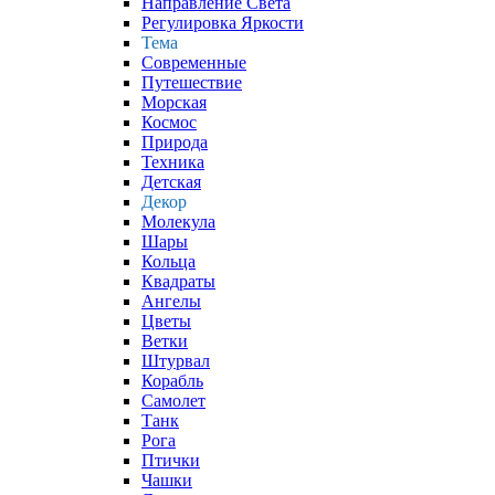
Направление Света
Регулировка Яркости
Тема
Современные
Путешествие
Морская
Космос
Природа
Техника
Детская
Декор
Молекула
Шары
Кольца
Квадраты
Ангелы
Цветы
Ветки
Штурвал
Корабль
Самолет
Танк
Рога
Птички
Чашки