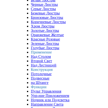
Белые Люстры
Черные Люстры
Серые Люстры
Бежевые Люстры
Бронзовые Люстры
Коричневые Люстры
Хром Люстры
Золотые Люстры
Оранжевые Желтые
Красные Розовые
Зеленые Люстры
Голубые Люстры
Применение
Над Столом
Второй Свет
Над Лестницей
Конструкция
Потолочные
Подвесные
на Штанге
Функции
Пульт Управления
Упр-ние Приложением
Ночник или Подсветка
Направление Света