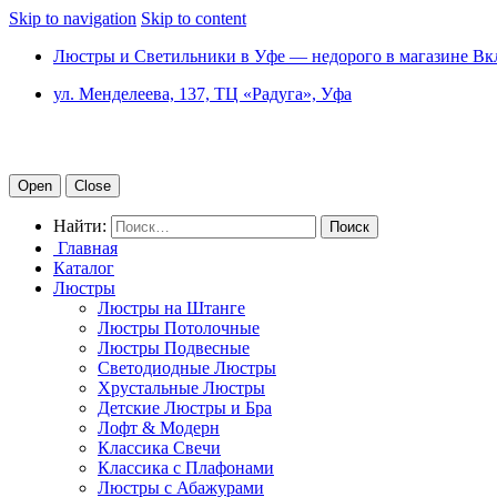
Skip to navigation
Skip to content
Люстры и Светильники в Уфе — недорого в магазине Вк
ул. Менделеева, 137, ТЦ «Радуга», Уфа
Open
Close
Найти:
Главная
Каталог
Люстры
Люстры на Штанге
Люстры Потолочные
Люстры Подвесные
Светодиодные Люстры
Хрустальные Люстры
Детские Люстры и Бра
Лофт & Модерн
Классика Свечи
Классика с Плафонами
Люстры с Абажурами