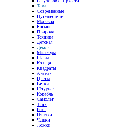
Регулировка Яркости
Тема
Современные
Путешествие
Морская
Космос
Природа
Техника
Детская
Декор
Молекула
Шары
Кольца
Квадраты
Ангелы
Цветы
Ветки
Штурвал
Корабль
Самолет
Танк
Рога
Птички
Чашки
Ложки