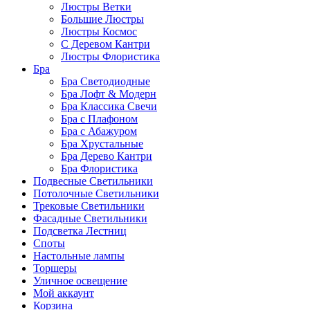
Люстры Ветки
Большие Люстры
Люстры Космос
С Деревом Кантри
Люстры Флористика
Бра
Бра Светодиодные
Бра Лофт & Модерн
Бра Классика Свечи
Бра с Плафоном
Бра с Абажуром
Бра Хрустальные
Бра Дерево Кантри
Бра Флористика
Подвесные Светильники
Потолочные Светильники
Трековые Светильники
Фасадные Светильники
Подсветка Лестниц
Споты
Настольные лампы
Торшеры
Уличное освещение
Мой аккаунт
Корзина