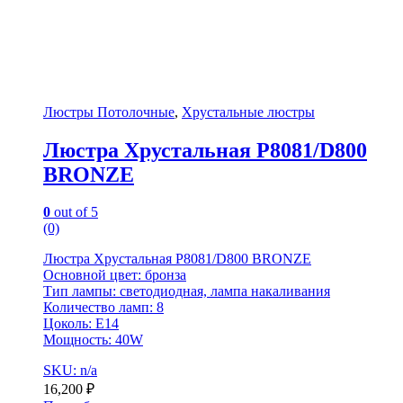
Люстры Потолочные
,
Хрустальные люстры
Люстра Хрустальная P8081/D800
BRONZE
0
out of 5
(0)
Люстра Хрустальная P8081/D800 BRONZE
Основной цвет: бронза
Тип лампы: светодиодная, лампа накаливания
Количество ламп: 8
Цоколь: E14
Мощность: 40W
SKU: n/a
16,200
₽