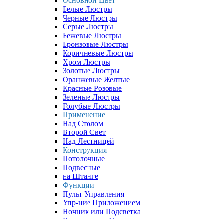
Основной Цвет
Белые Люстры
Черные Люстры
Серые Люстры
Бежевые Люстры
Бронзовые Люстры
Коричневые Люстры
Хром Люстры
Золотые Люстры
Оранжевые Желтые
Красные Розовые
Зеленые Люстры
Голубые Люстры
Применение
Над Столом
Второй Свет
Над Лестницей
Конструкция
Потолочные
Подвесные
на Штанге
Функции
Пульт Управления
Упр-ние Приложением
Ночник или Подсветка