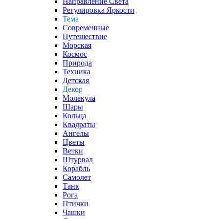
Направление Света
Регулировка Яркости
Тема
Современные
Путешествие
Морская
Космос
Природа
Техника
Детская
Декор
Молекула
Шары
Кольца
Квадраты
Ангелы
Цветы
Ветки
Штурвал
Корабль
Самолет
Танк
Рога
Птички
Чашки