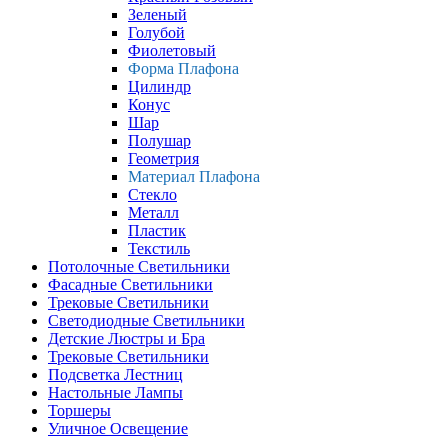
Зеленый
Голубой
Фиолетовый
Форма Плафона
Цилиндр
Конус
Шар
Полушар
Геометрия
Материал Плафона
Стекло
Металл
Пластик
Текстиль
Потолочные Светильники
Фасадные Светильники
Трековые Светильники
Светодиодные Светильники
Детские Люстры и Бра
Трековые Светильники
Подсветка Лестниц
Настольные Лампы
Торшеры
Уличное Освещение