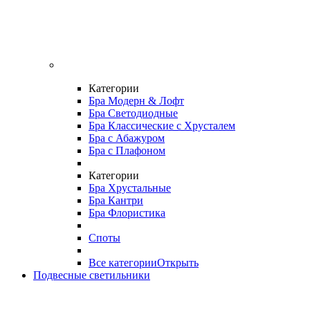
Категории
Бра Модерн & Лофт
Бра Светодиодные
Бра Классические с Хрусталем
Бра с Абажуром
Бра с Плафоном
Категории
Бра Хрустальные
Бра Кантри
Бра Флористика
Споты
Все категории
Открыть
Подвесные светильники