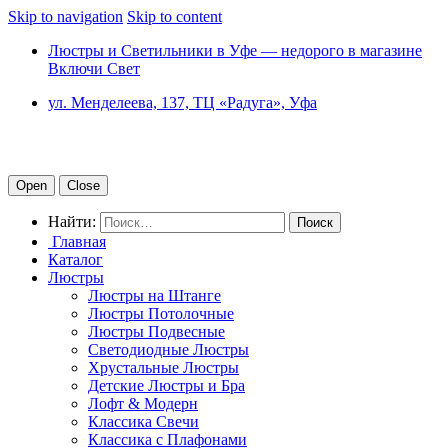
Skip to navigation
Skip to content
Люстры и Светильники в Уфе — недорого в магазине
Включи Свет
ул. Менделеева, 137, ТЦ «Радуга», Уфа
Open
Close
Найти:
Главная
Каталог
Люстры
Люстры на Штанге
Люстры Потолочные
Люстры Подвесные
Светодиодные Люстры
Хрустальные Люстры
Детские Люстры и Бра
Лофт & Модерн
Классика Свечи
Классика с Плафонами