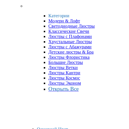
Категории
Модерн & Лофт
Светодиодные Люстры
Классические Свечи
Люстры с Плафонами
Хрустальные Люстры
Люстры с Абажурами
Детские люстры & Бра
Люстры Флористика
Большие Люстры
Люстры Ветки
Люстры Кантри
Люстры Космос
Люстры Эконом
Открыть Все