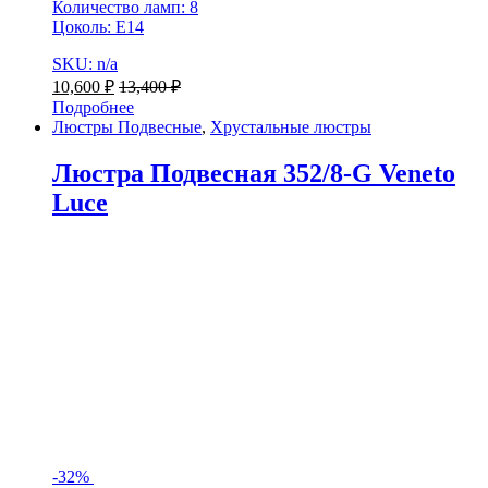
Количество ламп: 8
Цоколь: Е14
SKU: n/a
10,600
₽
13,400
₽
Подробнее
Люстры Подвесные
,
Хрустальные люстры
Люстра Подвесная 352/8-G Veneto
Luce
-
32%