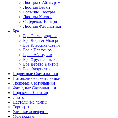
Люстры с Абажурами
Люстры Ветки
Большие Люстры
Люстры Космос
С Деревом Кантри
Люстры Флористика
Бра
Бра Светодиодные
Бра Лофт & Модерн
Бра Классика Свечи
Бра с Плафоном
Бра с Абажуром
Бра Хрустальные
Бра Дерево Кантри
Бра Флористика
Подвесные Светильники
Потолочные Светильники
Трековые Светильники
Фасадные Светильники
Подсветка Лестниц
Споты
Настольные лампы
Торшеры
Уличное освещение
Мой аккаунт