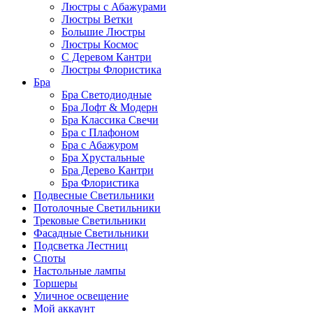
Люстры с Абажурами
Люстры Ветки
Большие Люстры
Люстры Космос
С Деревом Кантри
Люстры Флористика
Бра
Бра Светодиодные
Бра Лофт & Модерн
Бра Классика Свечи
Бра с Плафоном
Бра с Абажуром
Бра Хрустальные
Бра Дерево Кантри
Бра Флористика
Подвесные Светильники
Потолочные Светильники
Трековые Светильники
Фасадные Светильники
Подсветка Лестниц
Споты
Настольные лампы
Торшеры
Уличное освещение
Мой аккаунт