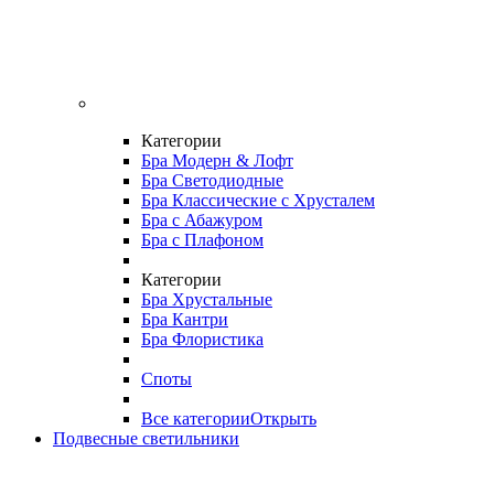
Категории
Бра Модерн & Лофт
Бра Светодиодные
Бра Классические с Хрусталем
Бра с Абажуром
Бра с Плафоном
Категории
Бра Хрустальные
Бра Кантри
Бра Флористика
Споты
Все категории
Открыть
Подвесные светильники