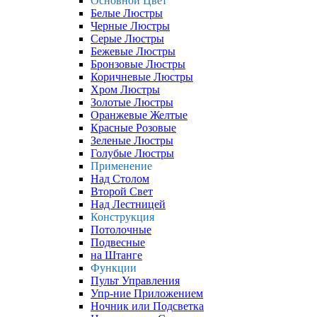
Основной Цвет
Белые Люстры
Черные Люстры
Серые Люстры
Бежевые Люстры
Бронзовые Люстры
Коричневые Люстры
Хром Люстры
Золотые Люстры
Оранжевые Желтые
Красные Розовые
Зеленые Люстры
Голубые Люстры
Применение
Над Столом
Второй Свет
Над Лестницей
Конструкция
Потолочные
Подвесные
на Штанге
Функции
Пульт Управления
Упр-ние Приложением
Ночник или Подсветка