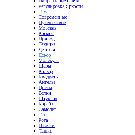
Направление Света
Регулировка Яркости
Тема
Современные
Путешествие
Морская
Космос
Природа
Техника
Детская
Декор
Молекула
Шары
Кольца
Квадраты
Ангелы
Цветы
Ветки
Штурвал
Корабль
Самолет
Танк
Рога
Птички
Чашки