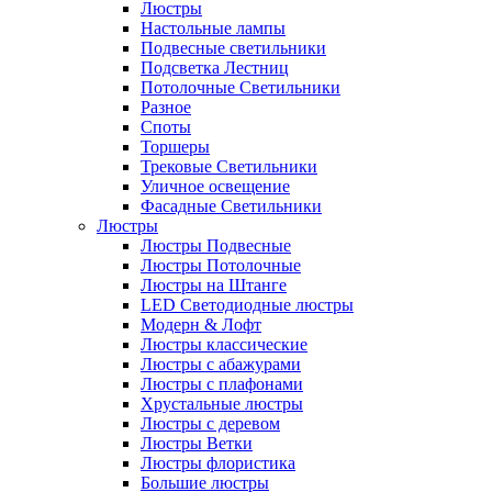
Люстры
Настольные лампы
Подвесные светильники
Подсветка Лестниц
Потолочные Светильники
Разное
Споты
Торшеры
Трековые Светильники
Уличное освещение
Фасадные Светильники
Люстры
Люстры Подвесные
Люстры Потолочные
Люстры на Штанге
LED Светодиодные люстры
Модерн & Лофт
Люстры классические
Люстры с абажурами
Люстры с плафонами
Хрустальные люстры
Люстры с деревом
Люстры Ветки
Люстры флористика
Большие люстры