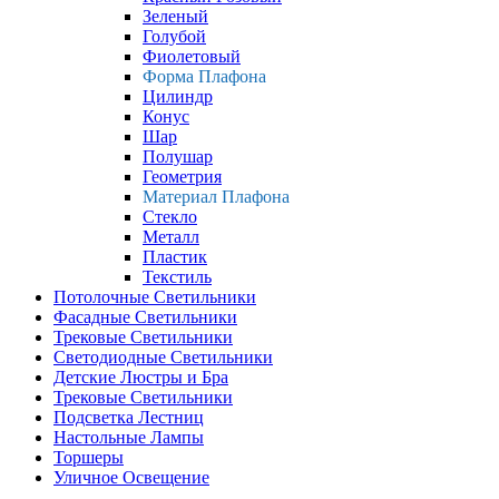
Зеленый
Голубой
Фиолетовый
Форма Плафона
Цилиндр
Конус
Шар
Полушар
Геометрия
Материал Плафона
Стекло
Металл
Пластик
Текстиль
Потолочные Светильники
Фасадные Светильники
Трековые Светильники
Светодиодные Светильники
Детские Люстры и Бра
Трековые Светильники
Подсветка Лестниц
Настольные Лампы
Торшеры
Уличное Освещение