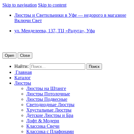
Skip to navigation
Skip to content
Люстры и Светильники в Уфе — недорого в магазине
Включи Свет
ул. Менделеева, 137, ТЦ «Радуга», Уфа
Open
Close
Найти:
Главная
Каталог
Люстры
Люстры на Штанге
Люстры Потолочные
Люстры Подвесные
Светодиодные Люстры
Хрустальные Люстры
Детские Люстры и Бра
Лофт & Модерн
Классика Свечи
Классика с Плафонами