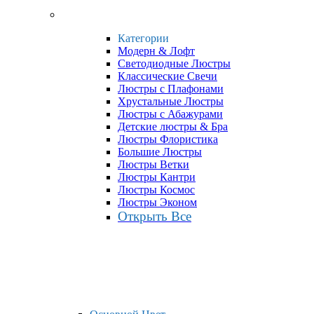
Категории
Модерн & Лофт
Светодиодные Люстры
Классические Свечи
Люстры с Плафонами
Хрустальные Люстры
Люстры с Абажурами
Детские люстры & Бра
Люстры Флористика
Большие Люстры
Люстры Ветки
Люстры Кантри
Люстры Космос
Люстры Эконом
Открыть Все