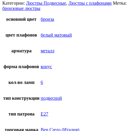
Категории:
Люстры Подвесные
,
Люстры с плафонами
Метка:
бронзовые люстры
основной цвет
бронза
цвет плафонов
белый матовый
арматура
металл
форма плафонов
конус
кол-во ламп
6
тип конструкции
подвесной
тип патрона
E27
торговая марка
Ben Crezo (Италия)