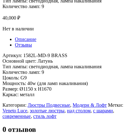
Тип лампы: светодиодная, лампа накаливания
Количество ламп: 9
40,000
₽
Нет в наличии
Описание
Отзывы
Артикул: 1582L-MD-9 BRASS
Основной цвет: Латунь
Тип лампы: светодиодная, лампа накаливания
Количество ламп: 9
Цоколь: G9
Мощность: 40w (для ламп накаливания)
Размер: Ø1150 x H1670
Каркас: металл
Категории:
Люстры Подвесные
,
Модерн & Лофт
Метки:
Veneto Luce
,
золотые люстры
,
над столом
,
с шарами
,
современные
,
стиль лофт
0 отзывов