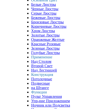
Основной Цвет
Белые Люстры
Черные Люстры
Серые Люстры
Бежевые Люстры
Бронзовые Люстры
Коричневые Люстры
Хром Люстры
Золотые Люстры
Оранжевые Желтые
Красные Розовые
Зеленые Люстры
Голубые Люстры
Применение
Над Столом
Второй Свет
Над Лестницей
Конструкция
Потолочные
Подвесные
на Штанге
Функции
Пульт Управления
Упр-ние Приложением
Ночник или Подсветка