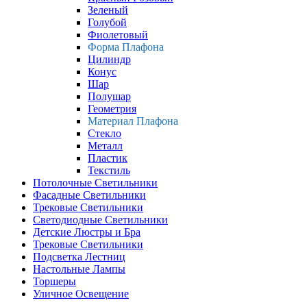
Зеленый
Голубой
Фиолетовый
Форма Плафона
Цилиндр
Конус
Шар
Полушар
Геометрия
Материал Плафона
Стекло
Металл
Пластик
Текстиль
Потолочные Светильники
Фасадные Светильники
Трековые Светильники
Светодиодные Светильники
Детские Люстры и Бра
Трековые Светильники
Подсветка Лестниц
Настольные Лампы
Торшеры
Уличное Освещение