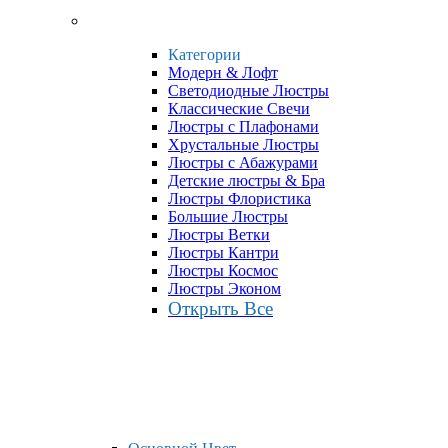
Категории
Модерн & Лофт
Светодиодные Люстры
Классические Свечи
Люстры с Плафонами
Хрустальные Люстры
Люстры с Абажурами
Детские люстры & Бра
Люстры Флористика
Большие Люстры
Люстры Ветки
Люстры Кантри
Люстры Космос
Люстры Эконом
Открыть Все