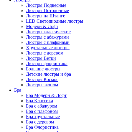
Люстры Подвесные
Люстры Потолочные
Люстры на Штанге
LED Светодиодные люстры
Модерн & Лофт
Люстры классические
Люстры с абажурами
Люстры с плафонами
Хрустальные люстры
Люстры с деревом
Люстры Ветки
Люстры флористика
Большие люстры
Детские люстры и бра
Люстры Космос
Люстры эконом
Бра
Бра Модерн & Лофт
Бра Классика
Бра с абажуром
Бра с плафоном
Бра хрустальные
Бра с деревом
Бра Флористика