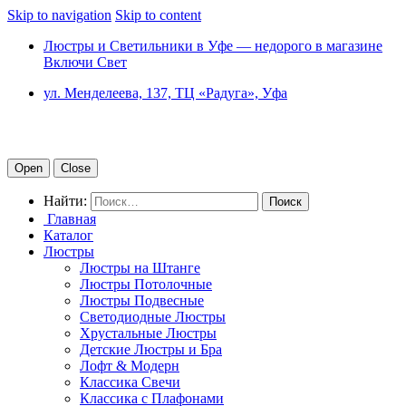
Skip to navigation
Skip to content
Люстры и Светильники в Уфе — недорого в магазине
Включи Свет
ул. Менделеева, 137, ТЦ «Радуга», Уфа
Open
Close
Найти:
Главная
Каталог
Люстры
Люстры на Штанге
Люстры Потолочные
Люстры Подвесные
Светодиодные Люстры
Хрустальные Люстры
Детские Люстры и Бра
Лофт & Модерн
Классика Свечи
Классика с Плафонами