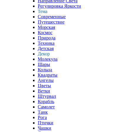
Направление Света
Регулировка Яркости
Тема
Современные
Путешествие
Морская
Космос
Природа
Техника
Детская
Декор
Молекула
Шары
Кольца
Квадраты
Ангелы
Цветы
Ветки
Штурвал
Корабль
Самолет
Танк
Рога
Птички
Чашки