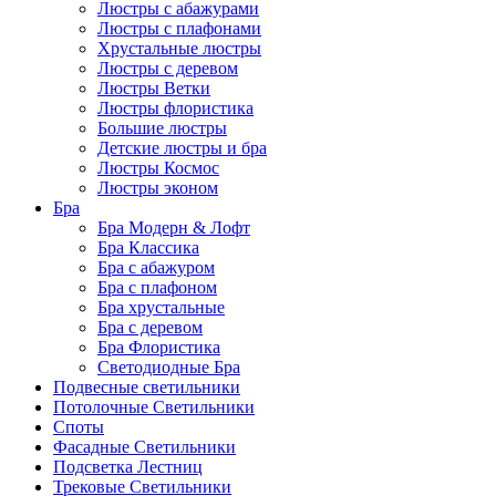
Люстры с абажурами
Люстры с плафонами
Хрустальные люстры
Люстры с деревом
Люстры Ветки
Люстры флористика
Большие люстры
Детские люстры и бра
Люстры Космос
Люстры эконом
Бра
Бра Модерн & Лофт
Бра Классика
Бра с абажуром
Бра с плафоном
Бра хрустальные
Бра с деревом
Бра Флористика
Светодиодные Бра
Подвесные светильники
Потолочные Светильники
Споты
Фасадные Светильники
Подсветка Лестниц
Трековые Светильники