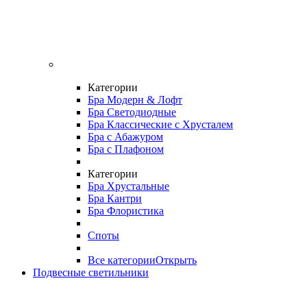
Категории
Бра Модерн & Лофт
Бра Светодиодные
Бра Классические с Хрусталем
Бра с Абажуром
Бра с Плафоном
Категории
Бра Хрустальные
Бра Кантри
Бра Флористика
Споты
Все категории
Открыть
Подвесные светильники