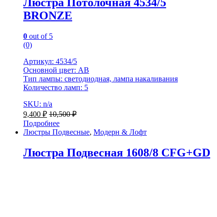
Люстра Потолочная 4534/5
BRONZE
0
out of 5
(0)
Артикул: 4534/5
Основной цвет: AB
Тип лампы: светодиодная, лампа накаливания
Количество ламп: 5
SKU: n/a
9,400
₽
10,500
₽
Подробнее
Люстры Подвесные
,
Модерн & Лофт
Люстра Подвесная 1608/8 CFG+GD