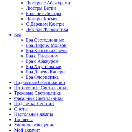
Люстры с Абажурами
Люстры Ветки
Большие Люстры
Люстры Космос
С Деревом Кантри
Люстры Флористика
Бра
Бра Светодиодные
Бра Лофт & Модерн
Бра Классика Свечи
Бра с Плафоном
Бра с Абажуром
Бра Хрустальные
Бра Дерево Кантри
Бра Флористика
Подвесные Светильники
Потолочные Светильники
Трековые Светильники
Фасадные Светильники
Подсветка Лестниц
Споты
Настольные лампы
Торшеры
Уличное освещение
Мой аккаунт