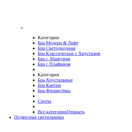
Категории
Бра Модерн & Лофт
Бра Светодиодные
Бра Классические с Хрусталем
Бра с Абажуром
Бра с Плафоном
Категории
Бра Хрустальные
Бра Кантри
Бра Флористика
Споты
Все категории
Открыть
Подвесные светильники