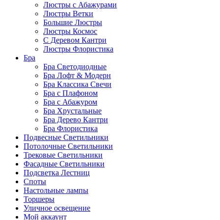
Люстры с Абажурами
Люстры Ветки
Большие Люстры
Люстры Космос
С Деревом Кантри
Люстры Флористика
Бра
Бра Светодиодные
Бра Лофт & Модерн
Бра Классика Свечи
Бра с Плафоном
Бра с Абажуром
Бра Хрустальные
Бра Дерево Кантри
Бра Флористика
Подвесные Светильники
Потолочные Светильники
Трековые Светильники
Фасадные Светильники
Подсветка Лестниц
Споты
Настольные лампы
Торшеры
Уличное освещение
Мой аккаунт