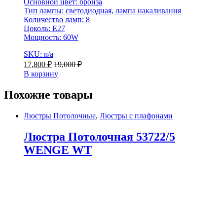
Основной цвет: бронза
Тип лампы: светодиодная, лампа накаливания
Количество ламп: 8
Цоколь: E27
Мощность: 60W
SKU: n/a
17,800
₽
19,000
₽
В корзину
Похожие товары
Люстры Потолочные
,
Люстры с плафонами
Люстра Потолочная 53722/5
WENGE WT