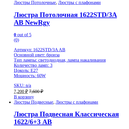
Люстры Потолочные
,
Люстры с плафонами
Люстра Потолочная 1622STD/3A
AB NewRgy
0
out of 5
(0)
Артикул: 1622STD/3A AB
Основной цвет: бронза
Тип лампы: светодиодная, лампа накаливания
Количество ламп: 3
Цоколь: E27
Мощность: 60W
SKU: n/a
7,200
₽
7,600
₽
В корзину
Люстры Подвесные
,
Люстры с плафонами
Люстра Подвесная Классическая
1622/6+3 AB