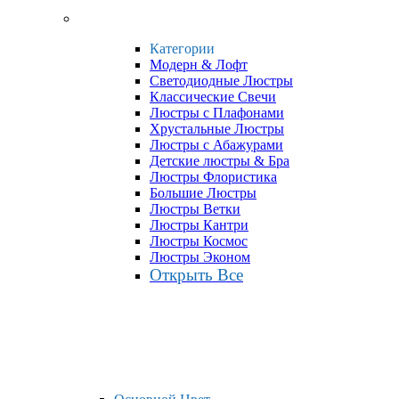
Категории
Модерн & Лофт
Светодиодные Люстры
Классические Свечи
Люстры с Плафонами
Хрустальные Люстры
Люстры с Абажурами
Детские люстры & Бра
Люстры Флористика
Большие Люстры
Люстры Ветки
Люстры Кантри
Люстры Космос
Люстры Эконом
Открыть Все