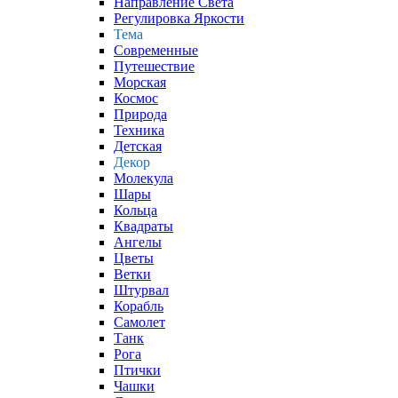
Направление Света
Регулировка Яркости
Тема
Современные
Путешествие
Морская
Космос
Природа
Техника
Детская
Декор
Молекула
Шары
Кольца
Квадраты
Ангелы
Цветы
Ветки
Штурвал
Корабль
Самолет
Танк
Рога
Птички
Чашки