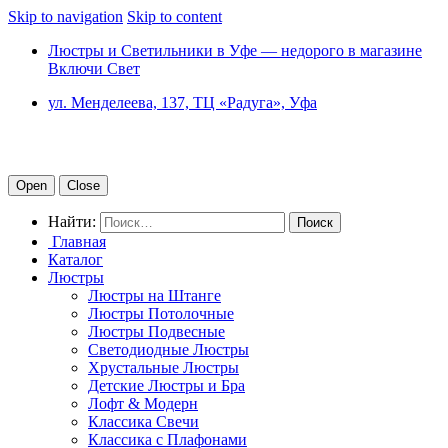
Skip to navigation
Skip to content
Люстры и Светильники в Уфе — недорого в магазине
Включи Свет
ул. Менделеева, 137, ТЦ «Радуга», Уфа
Open
Close
Найти:
Главная
Каталог
Люстры
Люстры на Штанге
Люстры Потолочные
Люстры Подвесные
Светодиодные Люстры
Хрустальные Люстры
Детские Люстры и Бра
Лофт & Модерн
Классика Свечи
Классика с Плафонами