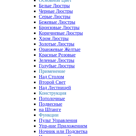
Основной Цвет
Белые Люстры
Черные Люстры
Серые Люстры
Бежевые Люстры
Бронзовые Люстры
Коричневые Люстры
Хром Люстры
Золотые Люстры
Оранжевые Желтые
Красные Розовые
Зеленые Люстры
Голубые Люстры
Применение
Над Столом
Второй Свет
Над Лестницей
Конструкция
Потолочные
Подвесные
на Штанге
Функции
Пульт Управления
Упр-ние Приложением
Ночник или Подсветка