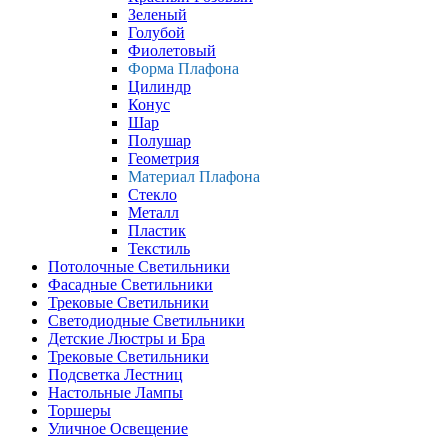
Зеленый
Голубой
Фиолетовый
Форма Плафона
Цилиндр
Конус
Шар
Полушар
Геометрия
Материал Плафона
Стекло
Металл
Пластик
Текстиль
Потолочные Светильники
Фасадные Светильники
Трековые Светильники
Светодиодные Светильники
Детские Люстры и Бра
Трековые Светильники
Подсветка Лестниц
Настольные Лампы
Торшеры
Уличное Освещение