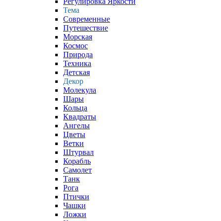
Регулировка Яркости
Тема
Современные
Путешествие
Морская
Космос
Природа
Техника
Детская
Декор
Молекула
Шары
Кольца
Квадраты
Ангелы
Цветы
Ветки
Штурвал
Корабль
Самолет
Танк
Рога
Птички
Чашки
Ложки