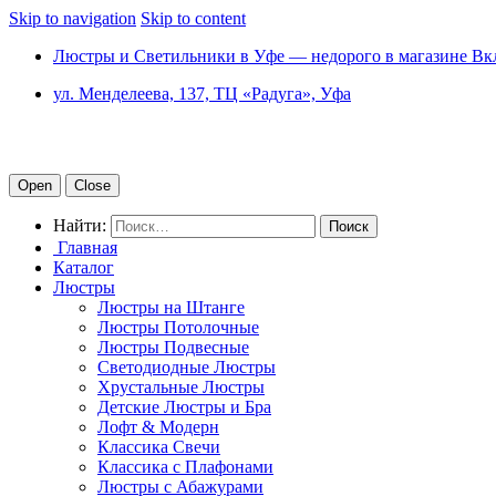
Skip to navigation
Skip to content
Люстры и Светильники в Уфе — недорого в магазине Вк
ул. Менделеева, 137, ТЦ «Радуга», Уфа
Open
Close
Найти:
Главная
Каталог
Люстры
Люстры на Штанге
Люстры Потолочные
Люстры Подвесные
Светодиодные Люстры
Хрустальные Люстры
Детские Люстры и Бра
Лофт & Модерн
Классика Свечи
Классика с Плафонами
Люстры с Абажурами