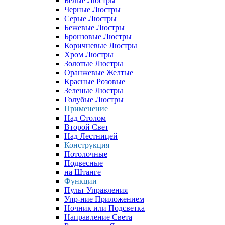
Белые Люстры
Черные Люстры
Серые Люстры
Бежевые Люстры
Бронзовые Люстры
Коричневые Люстры
Хром Люстры
Золотые Люстры
Оранжевые Желтые
Красные Розовые
Зеленые Люстры
Голубые Люстры
Применение
Над Столом
Второй Свет
Над Лестницей
Конструкция
Потолочные
Подвесные
на Штанге
Функции
Пульт Управления
Упр-ние Приложением
Ночник или Подсветка
Направление Света