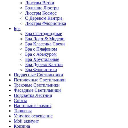
Люстры Ветки
Большие Люстры
Люстры Космос
С Деревом Кантри
Люстры Флористика
Бра
Бра Светодиодные
Бра Лофт & Модерн
Бра Классика Свечи
Бра с Плафоном
Бра с Абажуром
Бра Хрустальные
Бра Дерево Кантри
Бра Флористика
Подвесные Светильники
Потолочные Светильники
Трековые Светильники
Фасадные Светильники
Подсветка Лестниц
Споты
Настольные лампы
Торшеры
Уличное освещение
Мой аккаунт
Корзина