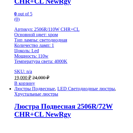
CHR+CL NewRgy
0
out of 5
(0)
Артикул: 2506R/110W CHR+CL
Основной цвет: хром
Тип лампы: светодиодная
Количество ламп: 1
Цоколь: Led
Мощность: 110w
Температура света: 4000K
SKU: n/a
19,000
₽
24,000
₽
В корзину
Люстры Подвесные
,
LED Светодиодные люстры
,
Хрустальные люстры
Люстра Подвесная 2506R/72W
CHR+CL NewRgy