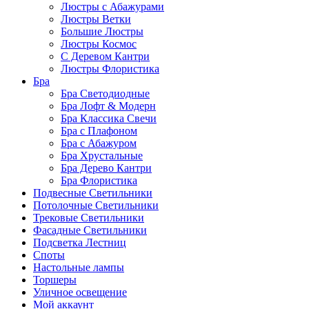
Люстры с Абажурами
Люстры Ветки
Большие Люстры
Люстры Космос
С Деревом Кантри
Люстры Флористика
Бра
Бра Светодиодные
Бра Лофт & Модерн
Бра Классика Свечи
Бра с Плафоном
Бра с Абажуром
Бра Хрустальные
Бра Дерево Кантри
Бра Флористика
Подвесные Светильники
Потолочные Светильники
Трековые Светильники
Фасадные Светильники
Подсветка Лестниц
Споты
Настольные лампы
Торшеры
Уличное освещение
Мой аккаунт