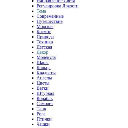
Направление Света
Регулировка Яркости
Тема
Современные
Путешествие
Морская
Космос
Природа
Техника
Детская
Декор
Молекула
Шары
Кольца
Квадраты
Ангелы
Цветы
Ветки
Штурвал
Корабль
Самолет
Танк
Рога
Птички
Чашки