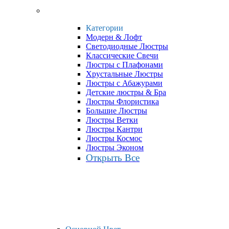
Категории
Модерн & Лофт
Светодиодные Люстры
Классические Свечи
Люстры с Плафонами
Хрустальные Люстры
Люстры с Абажурами
Детские люстры & Бра
Люстры Флористика
Большие Люстры
Люстры Ветки
Люстры Кантри
Люстры Космос
Люстры Эконом
Открыть Все