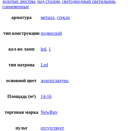
золотые люстры
,
над столом
,
светодиодный светильник
,
современные
арматура
металл
,
стекло
тип конструкции
подвесной
кол-во ламп
led
,
1
тип патрона
Led
основной цвет
золото/латунь
Площадь (м²)
14-16
торговая марка
NewRgy
пульт
отсутствует