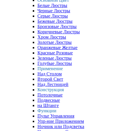
Основной Цвет
Белые Люстры
Черные Люстры
Серые Люстры
Бежевые Люстры
Бронзовые Люстры
Коричневые Люстры
Хром Люстры
Золотые Люстры
Оранжевые Желтые
Красные Розовые
Зеленые Люстры
Голубые Люстры
Применение
Над Столом
Второй Свет
Над Лестницей
Конструкция
Потолочные
Подвесные
на Штанге
Функции
Пульт Управления
Упр-ние Приложением
Ночник или Подсветка