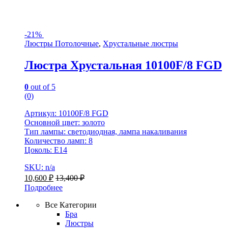
-
21%
Люстры Потолочные
,
Хрустальные люстры
Люстра Хрустальная 10100F/8 FGD
0
out of 5
(0)
Артикул: 10100F/8 FGD
Основной цвет: золото
Тип лампы: светодиодная, лампа накаливания
Количество ламп: 8
Цоколь: Е14
SKU: n/a
10,600
₽
13,400
₽
Подробнее
Все Категории
Бра
Люстры