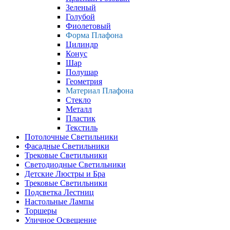
Зеленый
Голубой
Фиолетовый
Форма Плафона
Цилиндр
Конус
Шар
Полушар
Геометрия
Материал Плафона
Стекло
Металл
Пластик
Текстиль
Потолочные Светильники
Фасадные Светильники
Трековые Светильники
Светодиодные Светильники
Детские Люстры и Бра
Трековые Светильники
Подсветка Лестниц
Настольные Лампы
Торшеры
Уличное Освещение