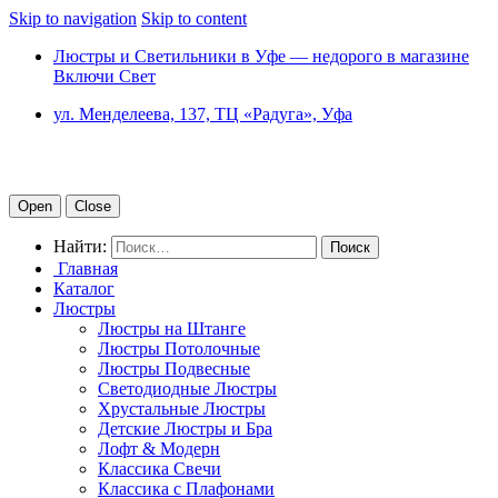
Skip to navigation
Skip to content
Люстры и Светильники в Уфе — недорого в магазине
Включи Свет
ул. Менделеева, 137, ТЦ «Радуга», Уфа
Open
Close
Найти:
Главная
Каталог
Люстры
Люстры на Штанге
Люстры Потолочные
Люстры Подвесные
Светодиодные Люстры
Хрустальные Люстры
Детские Люстры и Бра
Лофт & Модерн
Классика Свечи
Классика с Плафонами