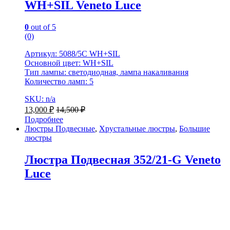
WH+SIL Veneto Luce
0
out of 5
(0)
Артикул: 5088/5C WH+SIL
Основной цвет: WH+SIL
Тип лампы: светодиодная, лампа накаливания
Количество ламп: 5
SKU: n/a
13,000
₽
14,500
₽
Подробнее
Люстры Подвесные
,
Хрустальные люстры
,
Большие
люстры
Люстра Подвесная 352/21-G Veneto
Luce