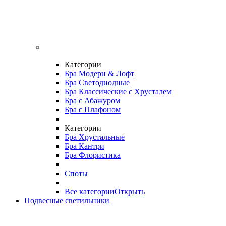
Категории
Бра Модерн & Лофт
Бра Светодиодные
Бра Классические с Хрусталем
Бра с Абажуром
Бра с Плафоном
Категории
Бра Хрустальные
Бра Кантри
Бра Флористика
Споты
Все категории
Открыть
Подвесные светильники