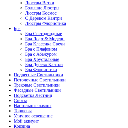
Люстры Ветки
Большие Люстры
Люстры Космос
С Деревом Кантри
Люстры Флористика
Бра
Бра Светодиодные
Бра Лофт & Модерн
Бра Классика Свечи
Бра с Плафоном
Бра с Абажуром
Бра Хрустальные
Бра Дерево Кантри
Бра Флористика
Подвесные Светильники
Потолочные Светильники
Трековые Светильники
Фасадные Светильники
Подсветка Лестниц
Споты
Настольные лампы
Торшеры
Уличное освещение
Мой аккаунт
Корзина