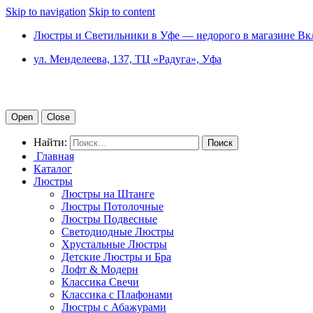
Skip to navigation
Skip to content
Люстры и Светильники в Уфе — недорого в магазине Вк
ул. Менделеева, 137, ТЦ «Радуга», Уфа
Open
Close
Найти:
Главная
Каталог
Люстры
Люстры на Штанге
Люстры Потолочные
Люстры Подвесные
Светодиодные Люстры
Хрустальные Люстры
Детские Люстры и Бра
Лофт & Модерн
Классика Свечи
Классика с Плафонами
Люстры с Абажурами