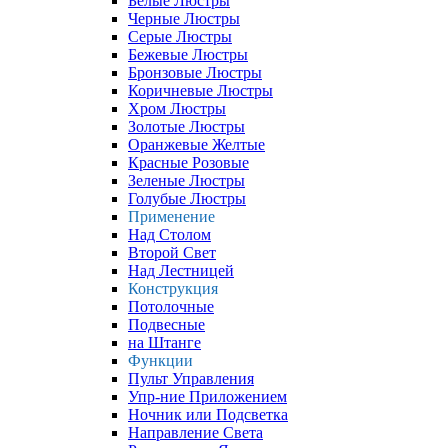
Белые Люстры
Черные Люстры
Серые Люстры
Бежевые Люстры
Бронзовые Люстры
Коричневые Люстры
Хром Люстры
Золотые Люстры
Оранжевые Желтые
Красные Розовые
Зеленые Люстры
Голубые Люстры
Применение
Над Столом
Второй Свет
Над Лестницей
Конструкция
Потолочные
Подвесные
на Штанге
Функции
Пульт Управления
Упр-ние Приложением
Ночник или Подсветка
Направление Света