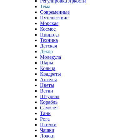
Регулировка Яркости
Тема
Современные
Путешествие
Морская
Космос
Природа
Техника
Детская
Декор
Молекула
Шары
Кольца
Квадраты
Ангелы
Цветы
Ветки
Штурвал
Корабль
Самолет
Танк
Рога
Птички
Чашки
Ложки