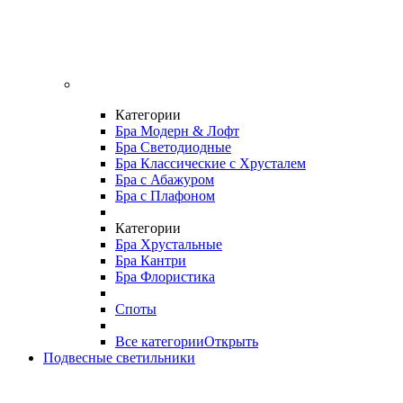
Категории
Бра Модерн & Лофт
Бра Светодиодные
Бра Классические с Хрусталем
Бра с Абажуром
Бра с Плафоном
Категории
Бра Хрустальные
Бра Кантри
Бра Флористика
Споты
Все категории
Открыть
Подвесные светильники