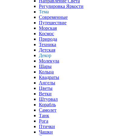
Направление Света
Регулировка Яркости
Тема
Современные
Путешествие
Морская
Космос
Природа
Техника
Детская
Декор
Молекула
Шары
Кольца
Квадраты
Ангелы
Цветы
Ветки
Штурвал
Корабль
Самолет
Танк
Рога
Птички
Чашки