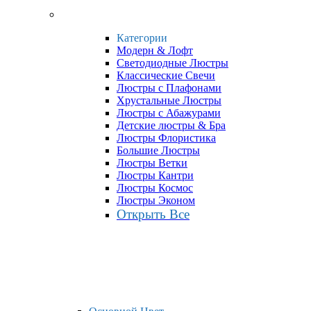
Категории
Модерн & Лофт
Светодиодные Люстры
Классические Свечи
Люстры с Плафонами
Хрустальные Люстры
Люстры с Абажурами
Детские люстры & Бра
Люстры Флористика
Большие Люстры
Люстры Ветки
Люстры Кантри
Люстры Космос
Люстры Эконом
Открыть Все