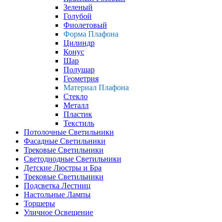
Зеленый
Голубой
Фиолетовый
Форма Плафона
Цилиндр
Конус
Шар
Полушар
Геометрия
Материал Плафона
Стекло
Металл
Пластик
Текстиль
Потолочные Светильники
Фасадные Светильники
Трековые Светильники
Светодиодные Светильники
Детские Люстры и Бра
Трековые Светильники
Подсветка Лестниц
Настольные Лампы
Торшеры
Уличное Освещение