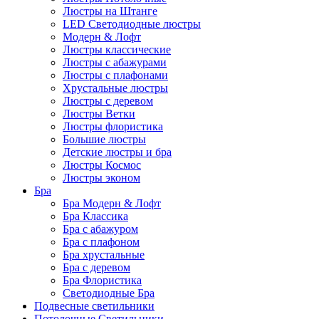
Люстры на Штанге
LED Светодиодные люстры
Модерн & Лофт
Люстры классические
Люстры с абажурами
Люстры с плафонами
Хрустальные люстры
Люстры с деревом
Люстры Ветки
Люстры флористика
Большие люстры
Детские люстры и бра
Люстры Космос
Люстры эконом
Бра
Бра Модерн & Лофт
Бра Классика
Бра с абажуром
Бра с плафоном
Бра хрустальные
Бра с деревом
Бра Флористика
Светодиодные Бра
Подвесные светильники
Потолочные Светильники