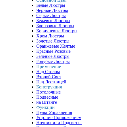
Основной Цвет
Белые Люстры
Черные Люстры
Серые Люстры
Бежевые Люстры
Бронзовые Люстры
Коричневые Люстры
Хром Люстры
Золотые Люстры
Оранжевые Желтые
Красные Розовые
Зеленые Люстры
Голубые Люстры
Применение
Над Столом
Второй Свет
Над Лестницей
Конструкция
Потолочные
Подвесные
на Штанге
Функции
Пульт Управления
Упр-ние Приложением
Ночник или Подсветка