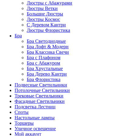
Люстры с Абажурами
Люстры Ветки
Большие Люстры
Люстры Космос
С Деревом Кантри
Люстры Флористика
Бра
Бра Светодиодные
Бра Лофт & Модерн
Бра Классика Свечи
Бра с Плафоном
Бра с Абажуром
Бра Хрустальные
Бра Дерево Кантри
Бра Флористика
Подвесные Светильники
Потолочные Светильники
Трековые Светильники
Фасадные Светильники
Подсветка Лестниц
Споты
Настольные лампы
Торшеры
Уличное освещение
Мой аккаунт