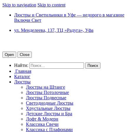
Skip to navigation
Skip to content
Люстры и Светильники в Уфе — недорого в магазине
Включи Свет
ул. Менделеева, 137, ТЦ «Радуга», Уфа
Open
Close
Найти:
Главная
Каталог
Люстры
Люстры на Штанге
Люстры Потолочные
Люстры Подвесные
Светодиодные Люстры
Хрустальные Люстры
Детские Люстры и Бра
Лофт & Модерн
Классика Свечи
Классика с Плафонами