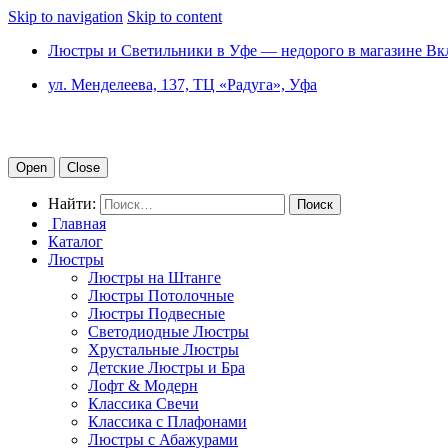
Skip to navigation
Skip to content
Люстры и Светильники в Уфе — недорого в магазине Вк
ул. Менделеева, 137, ТЦ «Радуга», Уфа
Open
Close
Найти:
Главная
Каталог
Люстры
Люстры на Штанге
Люстры Потолочные
Люстры Подвесные
Светодиодные Люстры
Хрустальные Люстры
Детские Люстры и Бра
Лофт & Модерн
Классика Свечи
Классика с Плафонами
Люстры с Абажурами