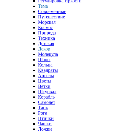
Регулировка Яркости
Тема
Современные
Путешествие
Морская
Космос
Природа
Техника
Детская
Декор
Молекула
Шары
Кольца
Квадраты
Ангелы
Цветы
Ветки
Штурвал
Корабль
Самолет
Танк
Рога
Птички
Чашки
Ложки