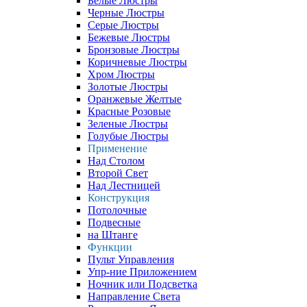
Белые Люстры
Черные Люстры
Серые Люстры
Бежевые Люстры
Бронзовые Люстры
Коричневые Люстры
Хром Люстры
Золотые Люстры
Оранжевые Желтые
Красные Розовые
Зеленые Люстры
Голубые Люстры
Применение
Над Столом
Второй Свет
Над Лестницей
Конструкция
Потолочные
Подвесные
на Штанге
Функции
Пульт Управления
Упр-ние Приложением
Ночник или Подсветка
Направление Света