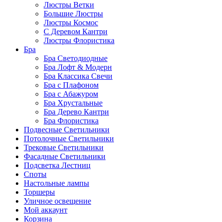
Люстры Ветки
Большие Люстры
Люстры Космос
С Деревом Кантри
Люстры Флористика
Бра
Бра Светодиодные
Бра Лофт & Модерн
Бра Классика Свечи
Бра с Плафоном
Бра с Абажуром
Бра Хрустальные
Бра Дерево Кантри
Бра Флористика
Подвесные Светильники
Потолочные Светильники
Трековые Светильники
Фасадные Светильники
Подсветка Лестниц
Споты
Настольные лампы
Торшеры
Уличное освещение
Мой аккаунт
Корзина