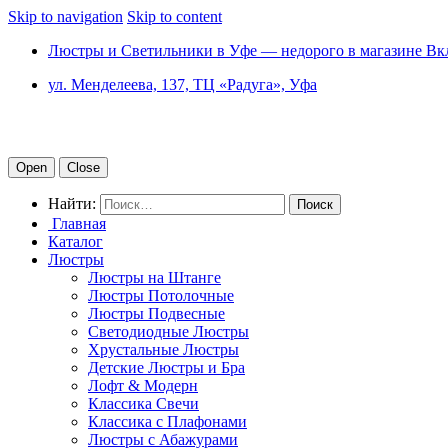
Skip to navigation
Skip to content
Люстры и Светильники в Уфе — недорого в магазине Вк
ул. Менделеева, 137, ТЦ «Радуга», Уфа
Open
Close
Найти:
Главная
Каталог
Люстры
Люстры на Штанге
Люстры Потолочные
Люстры Подвесные
Светодиодные Люстры
Хрустальные Люстры
Детские Люстры и Бра
Лофт & Модерн
Классика Свечи
Классика с Плафонами
Люстры с Абажурами