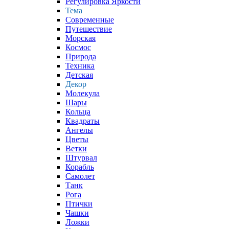
Регулировка Яркости
Тема
Современные
Путешествие
Морская
Космос
Природа
Техника
Детская
Декор
Молекула
Шары
Кольца
Квадраты
Ангелы
Цветы
Ветки
Штурвал
Корабль
Самолет
Танк
Рога
Птички
Чашки
Ложки