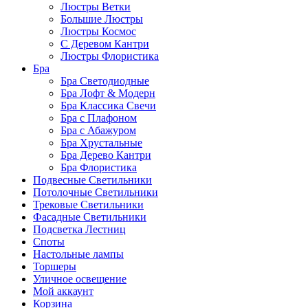
Люстры Ветки
Большие Люстры
Люстры Космос
С Деревом Кантри
Люстры Флористика
Бра
Бра Светодиодные
Бра Лофт & Модерн
Бра Классика Свечи
Бра с Плафоном
Бра с Абажуром
Бра Хрустальные
Бра Дерево Кантри
Бра Флористика
Подвесные Светильники
Потолочные Светильники
Трековые Светильники
Фасадные Светильники
Подсветка Лестниц
Споты
Настольные лампы
Торшеры
Уличное освещение
Мой аккаунт
Корзина