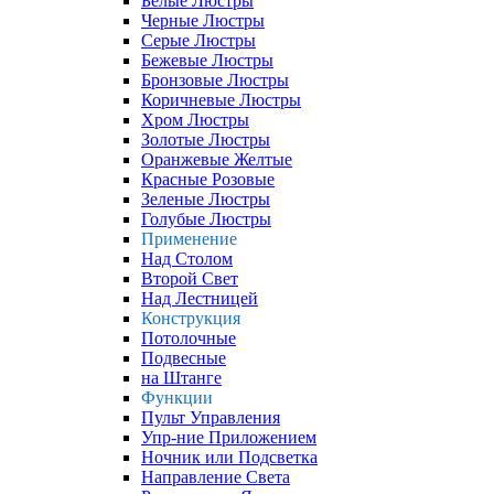
Белые Люстры
Черные Люстры
Серые Люстры
Бежевые Люстры
Бронзовые Люстры
Коричневые Люстры
Хром Люстры
Золотые Люстры
Оранжевые Желтые
Красные Розовые
Зеленые Люстры
Голубые Люстры
Применение
Над Столом
Второй Свет
Над Лестницей
Конструкция
Потолочные
Подвесные
на Штанге
Функции
Пульт Управления
Упр-ние Приложением
Ночник или Подсветка
Направление Света