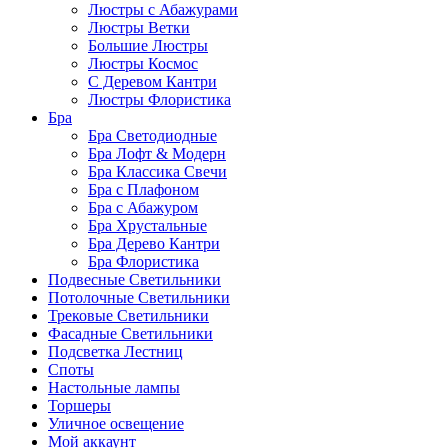
Люстры с Абажурами
Люстры Ветки
Большие Люстры
Люстры Космос
С Деревом Кантри
Люстры Флористика
Бра
Бра Светодиодные
Бра Лофт & Модерн
Бра Классика Свечи
Бра с Плафоном
Бра с Абажуром
Бра Хрустальные
Бра Дерево Кантри
Бра Флористика
Подвесные Светильники
Потолочные Светильники
Трековые Светильники
Фасадные Светильники
Подсветка Лестниц
Споты
Настольные лампы
Торшеры
Уличное освещение
Мой аккаунт