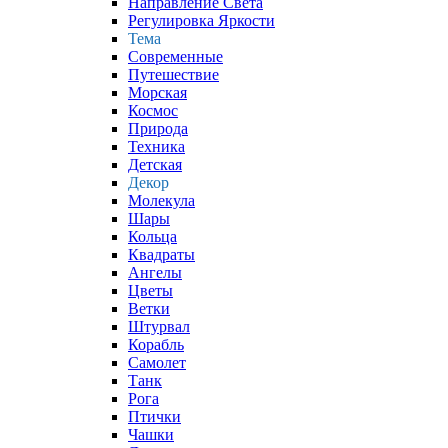
Направление Света
Регулировка Яркости
Тема
Современные
Путешествие
Морская
Космос
Природа
Техника
Детская
Декор
Молекула
Шары
Кольца
Квадраты
Ангелы
Цветы
Ветки
Штурвал
Корабль
Самолет
Танк
Рога
Птички
Чашки