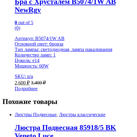
Бра с Хрусталем B5074/1W AB
NewRgy
0
out of 5
(0)
Артикул: B5074/1W AB
Основной цвет: бронза
Тип лампы: светодиодная, лампа накаливания
Количество ламп: 1
Цоколь: e14
Мощность: 60W
SKU: n/a
2,600
₽
3,400
₽
Подробнее
Похожие товары
Люстры Подвесные
,
Люстры классические
Люстра Подвесная 85918/5 BK
Veneto Luce