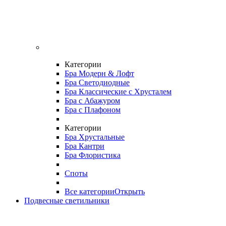
Категории
Бра Модерн & Лофт
Бра Светодиодные
Бра Классические с Хрусталем
Бра с Абажуром
Бра с Плафоном
Категории
Бра Хрустальные
Бра Кантри
Бра Флористика
Споты
Все категории
Открыть
Подвесные светильники