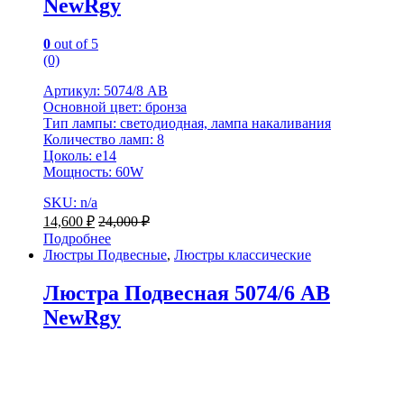
NewRgy
0
out of 5
(0)
Артикул: 5074/8 AB
Основной цвет: бронза
Тип лампы: светодиодная, лампа накаливания
Количество ламп: 8
Цоколь: e14
Мощность: 60W
SKU: n/a
14,600
₽
24,000
₽
Подробнее
Люстры Подвесные
,
Люстры классические
Люстра Подвесная 5074/6 AB
NewRgy