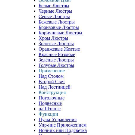
Основной Цвет
Белые Люстры
Черные Люстры
Серые Люстры
Бежевые Люстры
Бронзовые Люстры
Коричневые Люстры
Хром Люстры
Золотые Люстры
Оранжевые Желтые
Красные Розовые
Зеленые Люстры
Голубые Люстры
Применение
Над Столом
Второй Свет
Над Лестницей
Конструкция
Потолочные
Подвесные
на Штанге
Функции
Пульт Управления
Упр-ние Приложением
Ночник или Подсветка