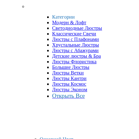
Категории
Модерн & Лофт
Светодиодные Люстры
Классические Свечи
Люстры с Плафонами
Хрустальные Люстры
Люстры с Абажурами
Детские люстры & Бра
Люстры Флористика
Большие Люстры
Люстры Ветки
Люстры Кантри
Люстры Космос
Люстры Эконом
Открыть Все