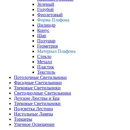
Зеленый
Голубой
Фиолетовый
Форма Плафона
Цилиндр
Конус
Шар
Полушар
Геометрия
Материал Плафона
Стекло
Металл
Пластик
Текстиль
Потолочные Светильники
Фасадные Светильники
Трековые Светильники
Светодиодные Светильники
Детские Люстры и Бра
Трековые Светильники
Подсветка Лестниц
Настольные Лампы
Торшеры
Уличное Освещение