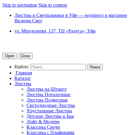
Skip to navigation
Skip to content
Люстры и Светильники в Уфе — недорого в магазине
Включи Свет
ул. Менделеева, 137, ТЦ «Радуга», Уфа
Open
Close
Найти:
Главная
Каталог
Люстры
Люстры на Штанге
Люстры Потолочные
Люстры Подвесные
Светодиодные Люстры
Хрустальные Люстры
Детские Люстры и Бра
Лофт & Модерн
Классика Свечи
Классика с Плафонами