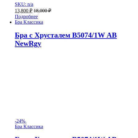
SKU: n/a
13,800
₽
18,000
₽
Подробнее
Бра Классика
Бра с Хрусталем B5074/1W AB
NewRgy
-
24%
Бра Классика