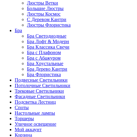
Люстры Ветки
Большие Люстры
Люстры Космос
С Деревом Кантри
Люстры Флористика
Бра
Бра Светодиодные
Бра Лофт & Модерн
Бра Классика Свечи
Бра с Плафоном
Бра с Абажуром
Бра Хрустальные
Бра Дерево Кантри
Бра Флористика
Подвесные Светильники
Потолочные Светильники
Трековые Светильники
Фасадные Светильники
Подсветка Лестниц
Споты
Настольные лампы
Торшеры
Уличное освещение
Мой аккаунт
Корзина