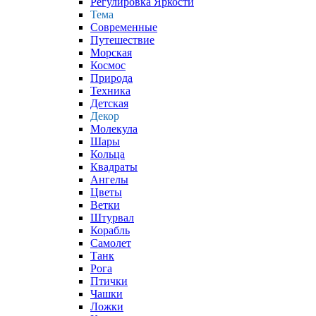
Регулировка Яркости
Тема
Современные
Путешествие
Морская
Космос
Природа
Техника
Детская
Декор
Молекула
Шары
Кольца
Квадраты
Ангелы
Цветы
Ветки
Штурвал
Корабль
Самолет
Танк
Рога
Птички
Чашки
Ложки