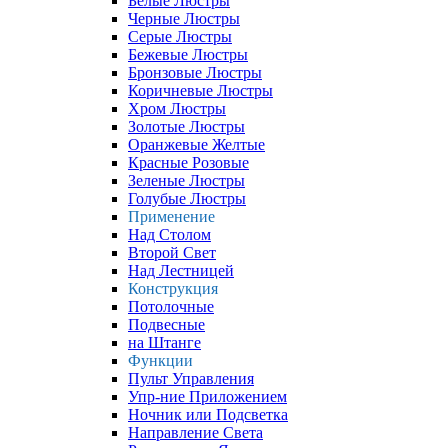
Белые Люстры
Черные Люстры
Серые Люстры
Бежевые Люстры
Бронзовые Люстры
Коричневые Люстры
Хром Люстры
Золотые Люстры
Оранжевые Желтые
Красные Розовые
Зеленые Люстры
Голубые Люстры
Применение
Над Столом
Второй Свет
Над Лестницей
Конструкция
Потолочные
Подвесные
на Штанге
Функции
Пульт Управления
Упр-ние Приложением
Ночник или Подсветка
Направление Света