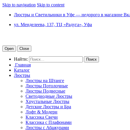
Skip to navigation
Skip to content
Люстры и Светильники в Уфе — недорого в магазине Вк
ул. Менделеева, 137, ТЦ «Радуга», Уфа
Open
Close
Найти:
Главная
Каталог
Люстры
Люстры на Штанге
Люстры Потолочные
Люстры Подвесные
Светодиодные Люстры
Хрустальные Люстры
Детские Люстры и Бра
Лофт & Модерн
Классика Свечи
Классика с Плафонами
Люстры с Абажурами