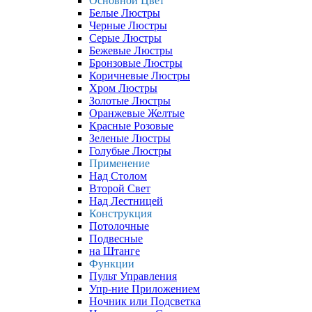
Основной Цвет
Белые Люстры
Черные Люстры
Серые Люстры
Бежевые Люстры
Бронзовые Люстры
Коричневые Люстры
Хром Люстры
Золотые Люстры
Оранжевые Желтые
Красные Розовые
Зеленые Люстры
Голубые Люстры
Применение
Над Столом
Второй Свет
Над Лестницей
Конструкция
Потолочные
Подвесные
на Штанге
Функции
Пульт Управления
Упр-ние Приложением
Ночник или Подсветка