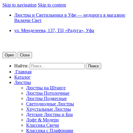
Skip to navigation
Skip to content
Люстры и Светильники в Уфе — недорого в магазине
Включи Свет
ул. Менделеева, 137, ТЦ «Радуга», Уфа
Open
Close
Найти:
Главная
Каталог
Люстры
Люстры на Штанге
Люстры Потолочные
Люстры Подвесные
Светодиодные Люстры
Хрустальные Люстры
Детские Люстры и Бра
Лофт & Модерн
Классика Свечи
Классика с Плафонами