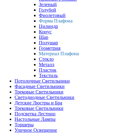
Зеленый
Голубой
Фиолетовый
Форма Плафона
Цилиндр
Конус
Шар
Полушар
Геометрия
Материал Плафона
Стекло
Металл
Пластик
Текстиль
Потолочные Светильники
Фасадные Светильники
Трековые Светильники
Светодиодные Светильники
Детские Люстры и Бра
Трековые Светильники
Подсветка Лестниц
Настольные Лампы
Торшеры
Уличное Освещение