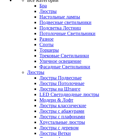
Все Категории
Бра
Люстры
Настольные лампы
Подвесные светильники
Подсветка Лестниц
Потолочные Светильники
Разное
Споты
Торшеры
Трековые Светильники
Уличное освещение
Фасадные Светильники
Люстры
Люстры Подвесные
Люстры Потолочные
Люстры на Штанге
LED Светодиодные люстры
Модерн & Лофт
Люстры классические
Люстры с абажурами
Люстры с плафонами
Хрустальные люстры
Люстры с деревом
Люстры Ветки