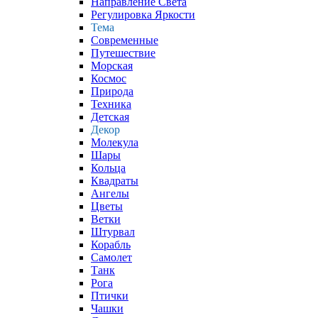
Направление Света
Регулировка Яркости
Тема
Современные
Путешествие
Морская
Космос
Природа
Техника
Детская
Декор
Молекула
Шары
Кольца
Квадраты
Ангелы
Цветы
Ветки
Штурвал
Корабль
Самолет
Танк
Рога
Птички
Чашки