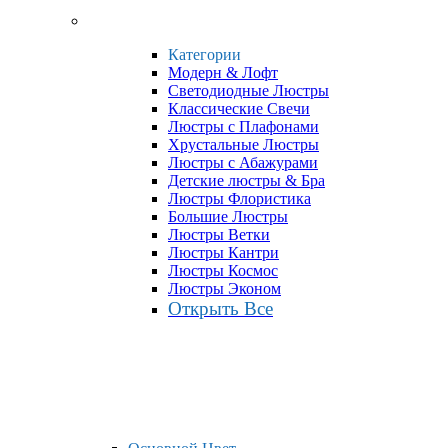
Категории
Модерн & Лофт
Светодиодные Люстры
Классические Свечи
Люстры с Плафонами
Хрустальные Люстры
Люстры с Абажурами
Детские люстры & Бра
Люстры Флористика
Большие Люстры
Люстры Ветки
Люстры Кантри
Люстры Космос
Люстры Эконом
Открыть Все