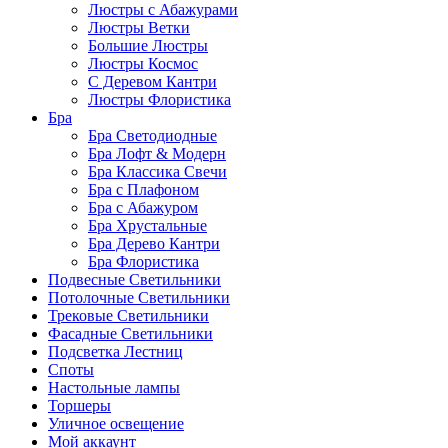
Люстры с Абажурами
Люстры Ветки
Большие Люстры
Люстры Космос
С Деревом Кантри
Люстры Флористика
Бра
Бра Светодиодные
Бра Лофт & Модерн
Бра Классика Свечи
Бра с Плафоном
Бра с Абажуром
Бра Хрустальные
Бра Дерево Кантри
Бра Флористика
Подвесные Светильники
Потолочные Светильники
Трековые Светильники
Фасадные Светильники
Подсветка Лестниц
Споты
Настольные лампы
Торшеры
Уличное освещение
Мой аккаунт