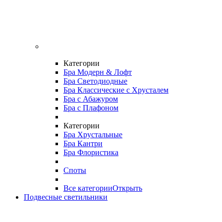
Категории
Бра Модерн & Лофт
Бра Светодиодные
Бра Классические с Хрусталем
Бра с Абажуром
Бра с Плафоном
Категории
Бра Хрустальные
Бра Кантри
Бра Флористика
Споты
Все категории
Открыть
Подвесные светильники