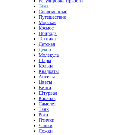
Регулировка Яркости
Тема
Современные
Путешествие
Морская
Космос
Природа
Техника
Детская
Декор
Молекула
Шары
Кольца
Квадраты
Ангелы
Цветы
Ветки
Штурвал
Корабль
Самолет
Танк
Рога
Птички
Чашки
Ложки