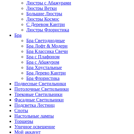
Люстры с Абажурами
Люстры Ветки
Большие Люстры
Люстры Космос
С Деревом Кантри
Люстры Флористика
Бра
Бра Светодиодные
Бра Лофт & Модерн
Бра Классика Свечи
Бра с Плафоном
Бра с Абажуром
Бра Хрустальные
Бра Дерево Кантри
Бра Флористика
Подвесные Светильники
Потолочные Светильники
Трековые Светильники
Фасадные Светильники
Подсветка Лестниц
Споты
Настольные лампы
Торшеры
Уличное освещение
Мой аккаунт