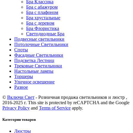
Бра Классика
Бра с абажуром
Бра с плафоном
Бра хрустальные
Бра с деревом
Бра Флористика
Светодиодные Бра
Подвесные светильники
Потолочные Светильники
Споты
Фасадные Светильники
Подсветка Лестниц
Трековые Светильники
Настольные лампы
Торшеры
Уличное освещение
Разное
©
Включи Свет
- Розничная продажа светильников и люстр ,
2016-2025 г. This site is protected by reCAPTCHA and the Google
Privacy Policy
and
Terms of Service
apply.
Категории товаров
Люстры