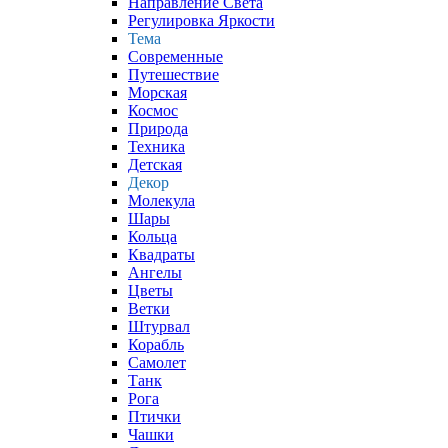
Направление Света
Регулировка Яркости
Тема
Современные
Путешествие
Морская
Космос
Природа
Техника
Детская
Декор
Молекула
Шары
Кольца
Квадраты
Ангелы
Цветы
Ветки
Штурвал
Корабль
Самолет
Танк
Рога
Птички
Чашки