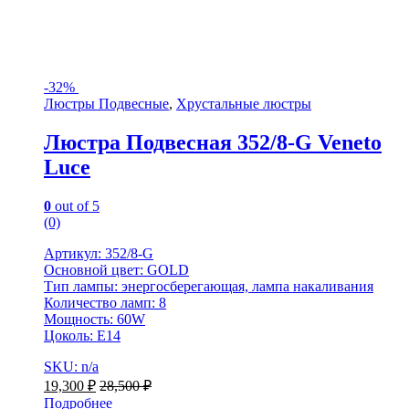
-
32%
Люстры Подвесные
,
Хрустальные люстры
Люстра Подвесная 352/8-G Veneto
Luce
0
out of 5
(0)
Артикул: 352/8-G
Основной цвет: GOLD
Тип лампы: энергосберегающая, лампа накаливания
Количество ламп: 8
Мощность: 60W
Цоколь: Е14
SKU: n/a
19,300
₽
28,500
₽
Подробнее