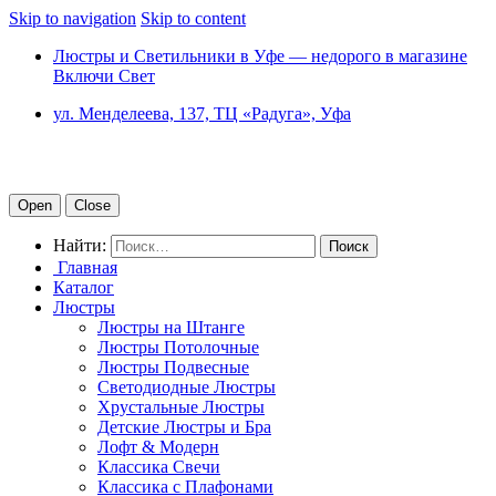
Skip to navigation
Skip to content
Люстры и Светильники в Уфе — недорого в магазине
Включи Свет
ул. Менделеева, 137, ТЦ «Радуга», Уфа
Open
Close
Найти:
Главная
Каталог
Люстры
Люстры на Штанге
Люстры Потолочные
Люстры Подвесные
Светодиодные Люстры
Хрустальные Люстры
Детские Люстры и Бра
Лофт & Модерн
Классика Свечи
Классика с Плафонами