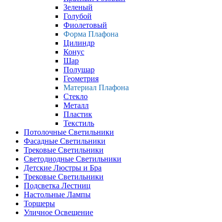
Зеленый
Голубой
Фиолетовый
Форма Плафона
Цилиндр
Конус
Шар
Полушар
Геометрия
Материал Плафона
Стекло
Металл
Пластик
Текстиль
Потолочные Светильники
Фасадные Светильники
Трековые Светильники
Светодиодные Светильники
Детские Люстры и Бра
Трековые Светильники
Подсветка Лестниц
Настольные Лампы
Торшеры
Уличное Освещение