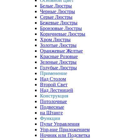
Основной Цвет
Белые Люстры
Черные Люстры
Серые Люстры
Бежевые Люстры
Бронзовые Люстры
Коричневые Люстры
Хром Люстры
Золотые Люстры
Оранжевые Желтые
Красные Розовые
Зеленые Люстры
Голубые Люстры
Применение
Над Столом
Второй Свет
Над Лестницей
Конструкция
Потолочные
Подвесные
на Штанге
Функции
Пульт Управления
Упр-ние Приложением
Ночник или Подсветка