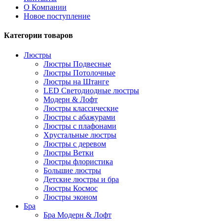
О Компании
Новое поступление
Категории товаров
Люстры
Люстры Подвесные
Люстры Потолочные
Люстры на Штанге
LED Светодиодные люстры
Модерн & Лофт
Люстры классические
Люстры с абажурами
Люстры с плафонами
Хрустальные люстры
Люстры с деревом
Люстры Ветки
Люстры флористика
Большие люстры
Детские люстры и бра
Люстры Космос
Люстры эконом
Бра
Бра Модерн & Лофт