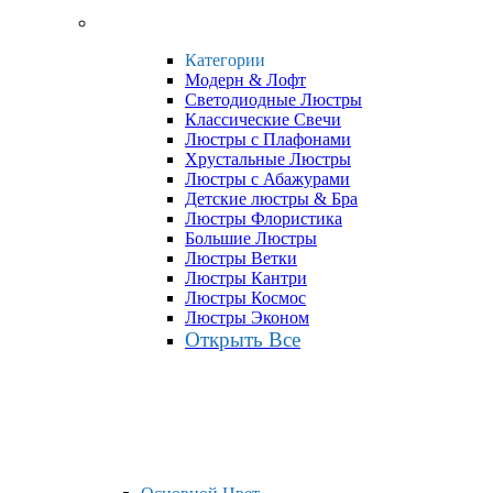
Категории
Модерн & Лофт
Светодиодные Люстры
Классические Свечи
Люстры с Плафонами
Хрустальные Люстры
Люстры с Абажурами
Детские люстры & Бра
Люстры Флористика
Большие Люстры
Люстры Ветки
Люстры Кантри
Люстры Космос
Люстры Эконом
Открыть Все