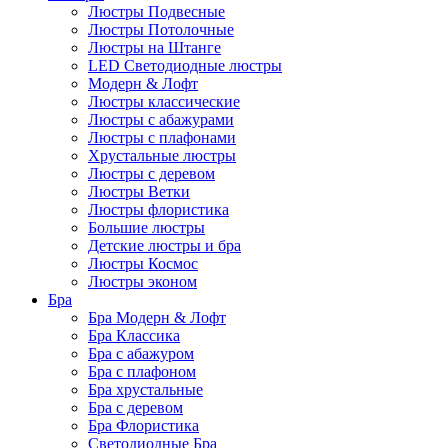
Люстры Подвесные
Люстры Потолочные
Люстры на Штанге
LED Светодиодные люстры
Модерн & Лофт
Люстры классические
Люстры с абажурами
Люстры с плафонами
Хрустальные люстры
Люстры с деревом
Люстры Ветки
Люстры флористика
Большие люстры
Детские люстры и бра
Люстры Космос
Люстры эконом
Бра
Бра Модерн & Лофт
Бра Классика
Бра с абажуром
Бра с плафоном
Бра хрустальные
Бра с деревом
Бра Флористика
Светодиодные Бра