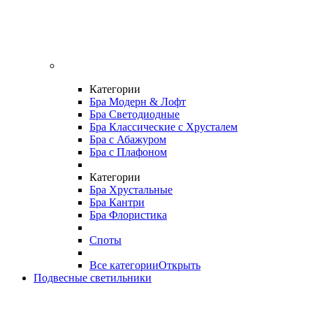
Категории
Бра Модерн & Лофт
Бра Светодиодные
Бра Классические с Хрусталем
Бра с Абажуром
Бра с Плафоном
Категории
Бра Хрустальные
Бра Кантри
Бра Флористика
Споты
Все категории
Открыть
Подвесные светильники