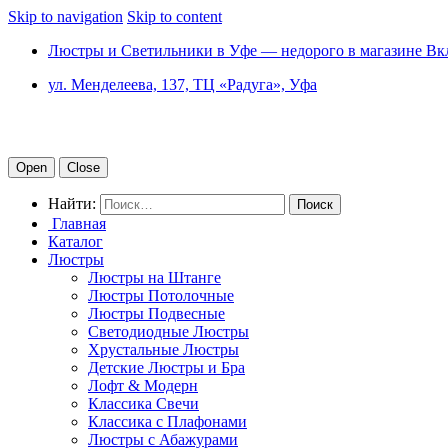
Skip to navigation
Skip to content
Люстры и Светильники в Уфе — недорого в магазине Вк
ул. Менделеева, 137, ТЦ «Радуга», Уфа
Open
Close
Найти:
Главная
Каталог
Люстры
Люстры на Штанге
Люстры Потолочные
Люстры Подвесные
Светодиодные Люстры
Хрустальные Люстры
Детские Люстры и Бра
Лофт & Модерн
Классика Свечи
Классика с Плафонами
Люстры с Абажурами