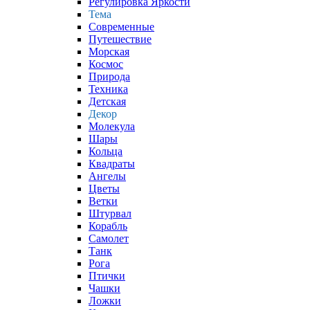
Регулировка Яркости
Тема
Современные
Путешествие
Морская
Космос
Природа
Техника
Детская
Декор
Молекула
Шары
Кольца
Квадраты
Ангелы
Цветы
Ветки
Штурвал
Корабль
Самолет
Танк
Рога
Птички
Чашки
Ложки