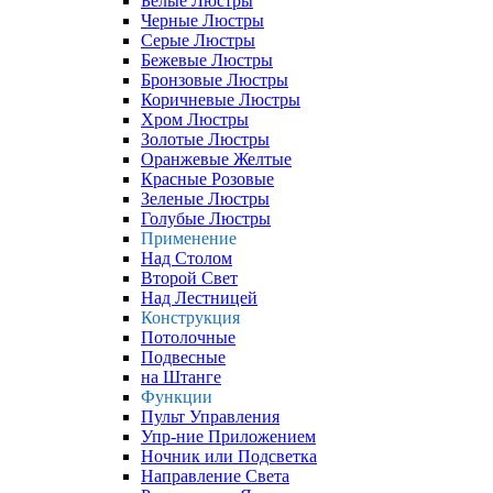
Белые Люстры
Черные Люстры
Серые Люстры
Бежевые Люстры
Бронзовые Люстры
Коричневые Люстры
Хром Люстры
Золотые Люстры
Оранжевые Желтые
Красные Розовые
Зеленые Люстры
Голубые Люстры
Применение
Над Столом
Второй Свет
Над Лестницей
Конструкция
Потолочные
Подвесные
на Штанге
Функции
Пульт Управления
Упр-ние Приложением
Ночник или Подсветка
Направление Света