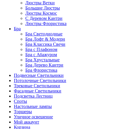
Люстры Ветки
Большие Люстры
Люстры Космос
С Деревом Кантри
Люстры Флористика
Бра
Бра Светодиодные
Бра Лофт & Модерн
Бра Классика Свечи
Бра с Плафоном
Бра с Абажуром
Бра Хрустальные
Бра Дерево Кантри
Бра Флористика
Подвесные Светильники
Потолочные Светильники
Трековые Светильники
Фасадные Светильники
Подсветка Лестниц
Споты
Настольные лампы
Торшеры
Уличное освещение
Мой аккаунт
Корзина