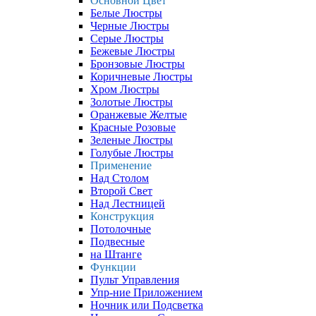
Основной Цвет
Белые Люстры
Черные Люстры
Серые Люстры
Бежевые Люстры
Бронзовые Люстры
Коричневые Люстры
Хром Люстры
Золотые Люстры
Оранжевые Желтые
Красные Розовые
Зеленые Люстры
Голубые Люстры
Применение
Над Столом
Второй Свет
Над Лестницей
Конструкция
Потолочные
Подвесные
на Штанге
Функции
Пульт Управления
Упр-ние Приложением
Ночник или Подсветка