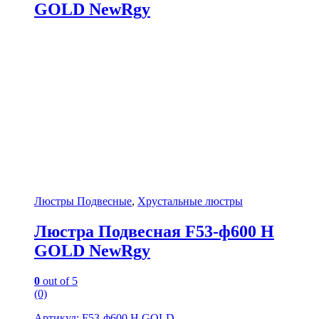
GOLD NewRgy
Люстры Подвесные
,
Хрустальные люстры
Люстра Подвесная F53-ф600 H
GOLD NewRgy
0
out of 5
(0)
Артикул: F53-ф600 H GOLD