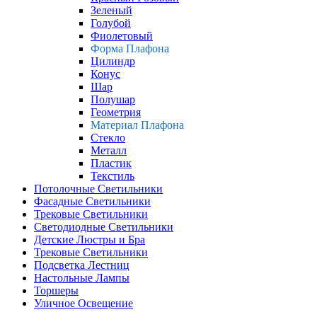
Зеленый
Голубой
Фиолетовый
Форма Плафона
Цилиндр
Конус
Шар
Полушар
Геометрия
Материал Плафона
Стекло
Металл
Пластик
Текстиль
Потолочные Светильники
Фасадные Светильники
Трековые Светильники
Светодиодные Светильники
Детские Люстры и Бра
Трековые Светильники
Подсветка Лестниц
Настольные Лампы
Торшеры
Уличное Освещение