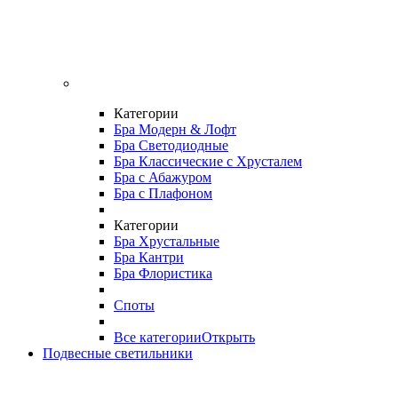
Категории
Бра Модерн & Лофт
Бра Светодиодные
Бра Классические с Хрусталем
Бра с Абажуром
Бра с Плафоном
Категории
Бра Хрустальные
Бра Кантри
Бра Флористика
Споты
Все категории
Открыть
Подвесные светильники