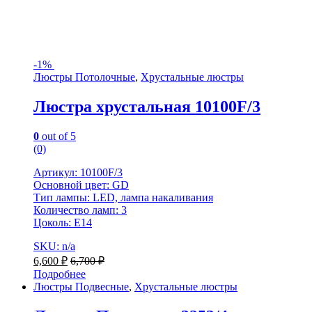
-
1%
Люстры Потолочные
,
Хрустальные люстры
Люстра хрустальная 10100F/3
0
out of 5
(0)
Артикул: 10100F/3
Основной цвет: GD
Тип лампы: LED, лампа накаливания
Количество ламп: 3
Цоколь: Е14
SKU: n/a
6,600
₽
6,700
₽
Подробнее
Люстры Подвесные
,
Хрустальные люстры