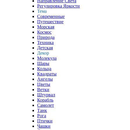
Направление Света
Регулировка Яркости
Тема
Современные
Путешествие
Морская
Космос
Природа
Техника
Детская
Декор
Молекула
Шары
Кольца
Квадраты
Ангелы
Цветы
Ветки
Штурвал
Корабль
Самолет
Танк
Рога
Птички
Чашки