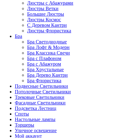
Люстры с Абажурами
Люстры Ветки
Большие Люстры
Люстры Космос
С Деревом Кантри
Люстры Флористика
Бра
Бра Светодиодные
Бра Лофт & Модерн
Бра Классика Свечи
Бра с Плафоном
Бра с Абажуром
Бра Хрустальные
Бра Дерево Кантри
Бра Флористика
Подвесные Светильники
Потолочные Светильники
Трековые Светильники
Фасадные Светильники
Подсветка Лестниц
Споты
Настольные лампы
Торшеры
Уличное освещение
Мой аккаунт