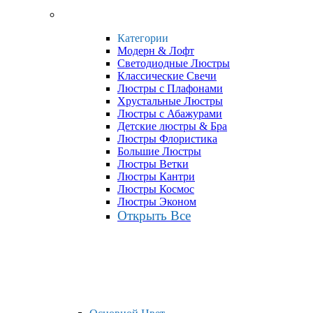
Категории
Модерн & Лофт
Светодиодные Люстры
Классические Свечи
Люстры с Плафонами
Хрустальные Люстры
Люстры с Абажурами
Детские люстры & Бра
Люстры Флористика
Большие Люстры
Люстры Ветки
Люстры Кантри
Люстры Космос
Люстры Эконом
Открыть Все