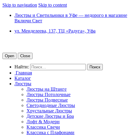
Skip to navigation
Skip to content
Люстры и Светильники в Уфе — недорого в магазине
Включи Свет
ул. Менделеева, 137, ТЦ «Радуга», Уфа
Open
Close
Найти:
Главная
Каталог
Люстры
Люстры на Штанге
Люстры Потолочные
Люстры Подвесные
Светодиодные Люстры
Хрустальные Люстры
Детские Люстры и Бра
Лофт & Модерн
Классика Свечи
Классика с Плафонами