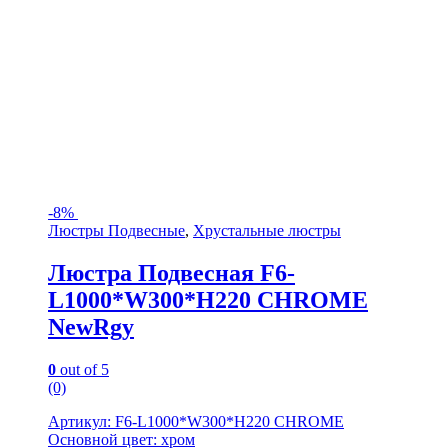
-
8%
Люстры Подвесные
,
Хрустальные люстры
Люстра Подвесная F6-
L1000*W300*H220 CHROME
NewRgy
0
out of 5
(0)
Артикул: F6-L1000*W300*H220 CHROME
Основной цвет: хром