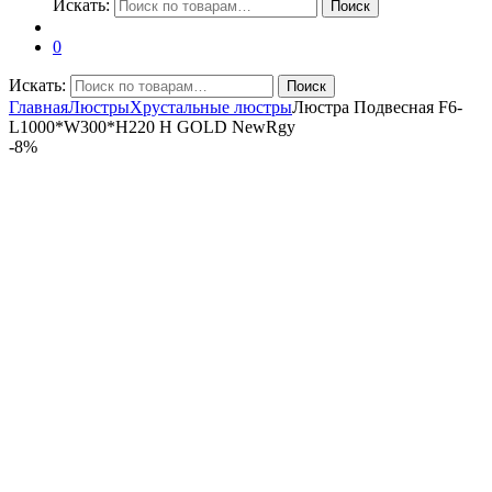
Искать:
Поиск
0
Искать:
Поиск
Главная
Люстры
Хрустальные люстры
Люстра Подвесная F6-
L1000*W300*H220 H GOLD NewRgy
-
8%