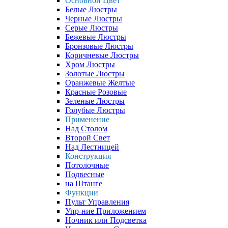
Основной Цвет
Белые Люстры
Черные Люстры
Серые Люстры
Бежевые Люстры
Бронзовые Люстры
Коричневые Люстры
Хром Люстры
Золотые Люстры
Оранжевые Желтые
Красные Розовые
Зеленые Люстры
Голубые Люстры
Применение
Над Столом
Второй Свет
Над Лестницей
Конструкция
Потолочные
Подвесные
на Штанге
Функции
Пульт Управления
Упр-ние Приложением
Ночник или Подсветка