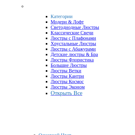
Категории
Модерн & Лофт
Светодиодные Люстры
Классические Свечи
Люстры с Плафонами
Хрустальные Люстры
Люстры с Абажурами
Детские люстры & Бра
Люстры Флористика
Большие Люстры
Люстры Ветки
Люстры Кантри
Люстры Космос
Люстры Эконом
Открыть Все