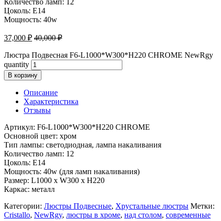
Количество ламп: 12
Цоколь: E14
Мощность: 40w
37,000
₽
40,000
₽
Люстра Подвесная F6-L1000*W300*H220 CHROME NewRgy
quantity
В корзину
Описание
Характеристика
Отзывы
Артикул: F6-L1000*W300*H220 CHROME
Основной цвет: хром
Тип лампы: светодиодная, лампа накаливания
Количество ламп: 12
Цоколь: E14
Мощность: 40w (для ламп накаливания)
Размер: L1000 x W300 x H220
Каркас: металл
Категории:
Люстры Подвесные
,
Хрустальные люстры
Метки:
Cristallo
,
NewRgy
,
люстры в хроме
,
над столом
,
современные