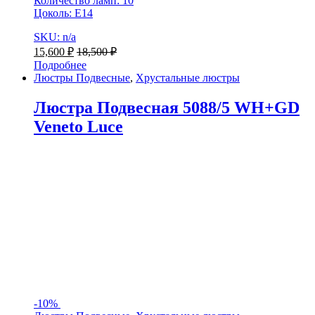
Количество ламп: 10
Цоколь: Е14
SKU: n/a
15,600
₽
18,500
₽
Подробнее
Люстры Подвесные
,
Хрустальные люстры
Люстра Подвесная 5088/5 WH+GD
Veneto Luce
-
10%