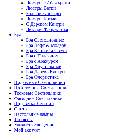
Люстры с Абажурами
Люстры Ветки
Большие Люстры
Люстры Космос
С Деревом Кантри
Люстры Флористика
Бра
Бра Светодиодные
Бра Лофт & Модерн
Бра Классика Свечи
Бра с Плафоном
Бра с Абажуром
Бра Хрустальные
Бра Дерево Кантри
Бра Флористика
Подвесные Светильники
Потолочные Светильники
Трековые Светильники
Фасадные Светильники
Подсветка Лестниц
Споты
Настольные лампы
Торшеры
Уличное освещение
Мой аккаунт