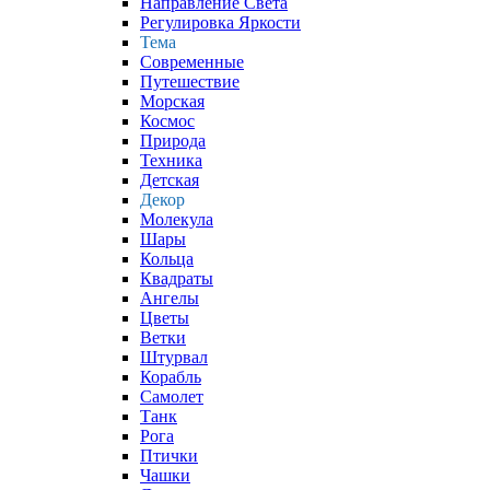
Направление Света
Регулировка Яркости
Тема
Современные
Путешествие
Морская
Космос
Природа
Техника
Детская
Декор
Молекула
Шары
Кольца
Квадраты
Ангелы
Цветы
Ветки
Штурвал
Корабль
Самолет
Танк
Рога
Птички
Чашки