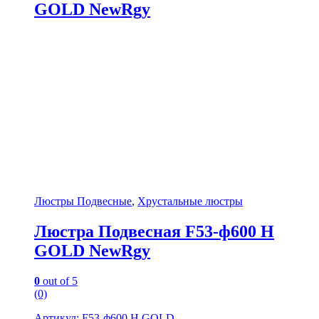
GOLD NewRgy
Люстры Подвесные
,
Хрустальные люстры
Люстра Подвесная F53-ф600 H
GOLD NewRgy
0
out of 5
(0)
Артикул: F53-ф600 H GOLD