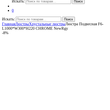
Искать:
Поиск
0
Искать:
Поиск
Главная
Люстры
Хрустальные люстры
Люстра Подвесная F6-
L1000*W300*H220 CHROME NewRgy
-
8%