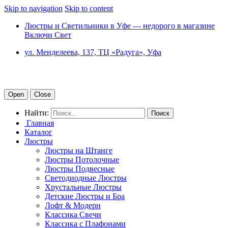
Skip to navigation
Skip to content
Люстры и Светильники в Уфе — недорого в магазине
Включи Свет
ул. Менделеева, 137, ТЦ «Радуга», Уфа
Open
Close
Найти:
Главная
Каталог
Люстры
Люстры на Штанге
Люстры Потолочные
Люстры Подвесные
Светодиодные Люстры
Хрустальные Люстры
Детские Люстры и Бра
Лофт & Модерн
Классика Свечи
Классика с Плафонами