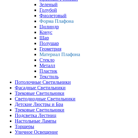
Зеленый
Голубой
Фиолетовый
Форма Плафона
Цилиндр
Конус
Шар
Полушар
Геометрия
Материал Плафона
Стекло
Металл
Пластик
Текстиль
Потолочные Светильники
Фасадные Светильники
Трековые Светильники
Светодиодные Светильники
Детские Люстры и Бра
Трековые Светильники
Подсветка Лестниц
Настольные Лампы
Торшеры
Уличное Освещение