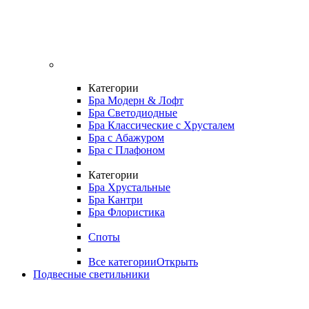
Категории
Бра Модерн & Лофт
Бра Светодиодные
Бра Классические с Хрусталем
Бра с Абажуром
Бра с Плафоном
Категории
Бра Хрустальные
Бра Кантри
Бра Флористика
Споты
Все категории
Открыть
Подвесные светильники