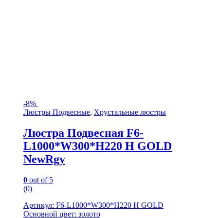
-
8%
Люстры Подвесные
,
Хрустальные люстры
Люстра Подвесная F6-
L1000*W300*H220 H GOLD
NewRgy
0
out of 5
(0)
Артикул: F6-L1000*W300*H220 H GOLD
Основной цвет: золото