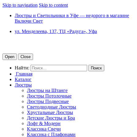
Skip to navigation
Skip to content
Люстры и Светильники в Уфе — недорого в магазине
Включи Свет
ул. Менделеева, 137, ТЦ «Радуга», Уфа
Open
Close
Найти:
Главная
Каталог
Люстры
Люстры на Штанге
Люстры Потолочные
Люстры Подвесные
Светодиодные Люстры
Хрустальные Люстры
Детские Люстры и Бра
Лофт & Модерн
Классика Свечи
Классика с Плафонами