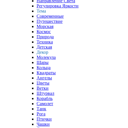
Направление Света
Регулировка Яркости
Тема
Современные
Путешествие
Морская
Космос
Природа
Техника
Детская
Декор
Молекула
Шары
Кольца
Квадраты
Ангелы
Цветы
Ветки
Штурвал
Корабль
Самолет
Танк
Рога
Птички
Чашки