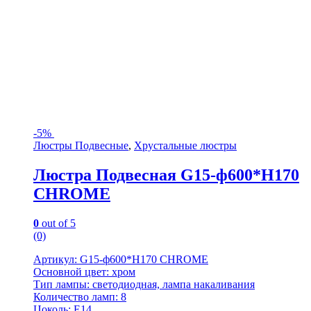
-
5%
Люстры Подвесные
,
Хрустальные люстры
Люстра Подвесная G15-ф600*H170
CHROME
0
out of 5
(0)
Артикул: G15-ф600*H170 CHROME
Основной цвет: хром
Тип лампы: светодиодная, лампа накаливания
Количество ламп: 8
Цоколь: E14