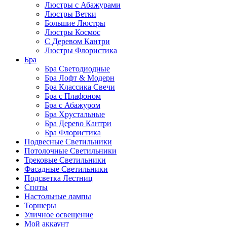
Люстры с Абажурами
Люстры Ветки
Большие Люстры
Люстры Космос
С Деревом Кантри
Люстры Флористика
Бра
Бра Светодиодные
Бра Лофт & Модерн
Бра Классика Свечи
Бра с Плафоном
Бра с Абажуром
Бра Хрустальные
Бра Дерево Кантри
Бра Флористика
Подвесные Светильники
Потолочные Светильники
Трековые Светильники
Фасадные Светильники
Подсветка Лестниц
Споты
Настольные лампы
Торшеры
Уличное освещение
Мой аккаунт