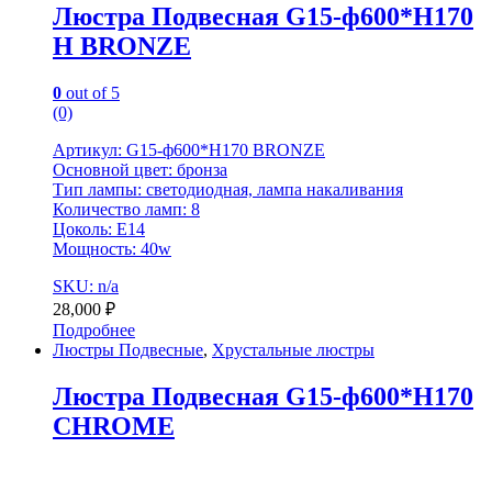
Люстра Подвесная G15-ф600*H170
H BRONZE
0
out of 5
(0)
Артикул: G15-ф600*H170 BRONZE
Основной цвет: бронза
Тип лампы: светодиодная, лампа накаливания
Количество ламп: 8
Цоколь: E14
Мощность: 40w
SKU: n/a
28,000
₽
Подробнее
Люстры Подвесные
,
Хрустальные люстры
Люстра Подвесная G15-ф600*H170
CHROME