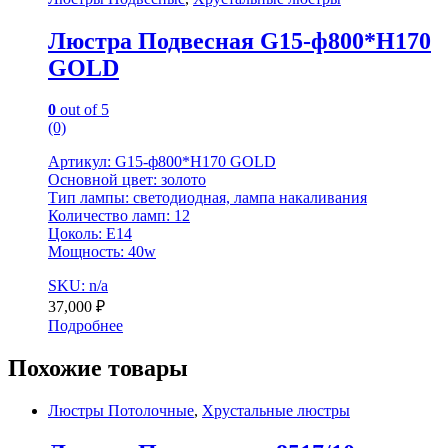
Люстра Подвесная G15-ф800*H170
GOLD
0
out of 5
(0)
Артикул: G15-ф800*H170 GOLD
Основной цвет: золото
Тип лампы: светодиодная, лампа накаливания
Количество ламп: 12
Цоколь: E14
Мощность: 40w
SKU: n/a
37,000
₽
Подробнее
Похожие товары
Люстры Потолочные
,
Хрустальные люстры