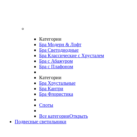
Категории
Бра Модерн & Лофт
Бра Светодиодные
Бра Классические с Хрусталем
Бра с Абажуром
Бра с Плафоном
Категории
Бра Хрустальные
Бра Кантри
Бра Флористика
Споты
Все категории
Открыть
Подвесные светильники