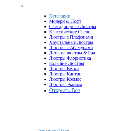
Категории
Модерн & Лофт
Светодиодные Люстры
Классические Свечи
Люстры с Плафонами
Хрустальные Люстры
Люстры с Абажурами
Детские люстры & Бра
Люстры Флористика
Большие Люстры
Люстры Ветки
Люстры Кантри
Люстры Космос
Люстры Эконом
Открыть Все