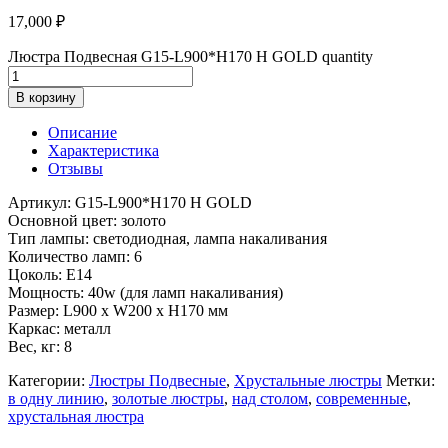
17,000
₽
Люстра Подвесная G15-L900*H170 H GOLD quantity
В корзину
Описание
Характеристика
Отзывы
Артикул: G15-L900*H170 H GOLD
Основной цвет: золото
Тип лампы: светодиодная, лампа накаливания
Количество ламп: 6
Цоколь: E14
Мощность: 40w (для ламп накаливания)
Размер: L900 x W200 x H170 мм
Каркас: металл
Вес, кг: 8
Категории:
Люстры Подвесные
,
Хрустальные люстры
Метки:
в одну линию
,
золотые люстры
,
над столом
,
современные
,
хрустальная люстра