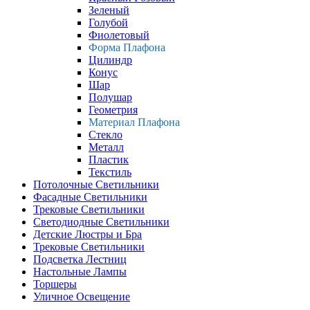
Зеленый
Голубой
Фиолетовый
Форма Плафона
Цилиндр
Конус
Шар
Полушар
Геометрия
Материал Плафона
Стекло
Металл
Пластик
Текстиль
Потолочные Светильники
Фасадные Светильники
Трековые Светильники
Светодиодные Светильники
Детские Люстры и Бра
Трековые Светильники
Подсветка Лестниц
Настольные Лампы
Торшеры
Уличное Освещение