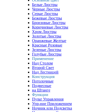
Основной Цвет
Белые Люстры
Черные Люстры
Серые Люстры
Бежевые Люстры
Бронзовые Люстры
Коричневые Люстры
Хром Люстры
Золотые Люстры
Оранжевые Желтые
Красные Розовые
Зеленые Люстры
Голубые Люстры
Применение
Над Столом
Второй Свет
Над Лестницей
Конструкция
Потолочные
Подвесные
на Штанге
Функции
Пульт Управления
Упр-ние Приложением
Ночник или Подсветка