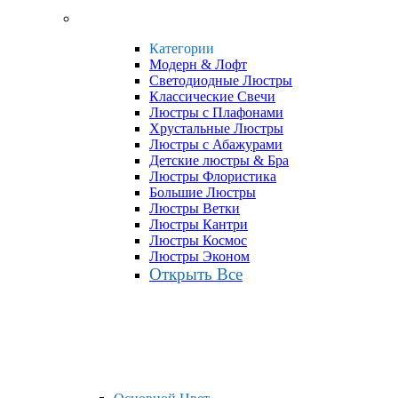
Категории
Модерн & Лофт
Светодиодные Люстры
Классические Свечи
Люстры с Плафонами
Хрустальные Люстры
Люстры с Абажурами
Детские люстры & Бра
Люстры Флористика
Большие Люстры
Люстры Ветки
Люстры Кантри
Люстры Космос
Люстры Эконом
Открыть Все