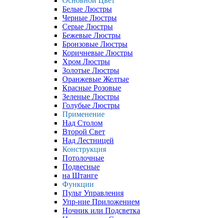
Основной Цвет
Белые Люстры
Черные Люстры
Серые Люстры
Бежевые Люстры
Бронзовые Люстры
Коричневые Люстры
Хром Люстры
Золотые Люстры
Оранжевые Желтые
Красные Розовые
Зеленые Люстры
Голубые Люстры
Применение
Над Столом
Второй Свет
Над Лестницей
Конструкция
Потолочные
Подвесные
на Штанге
Функции
Пульт Управления
Упр-ние Приложением
Ночник или Подсветка