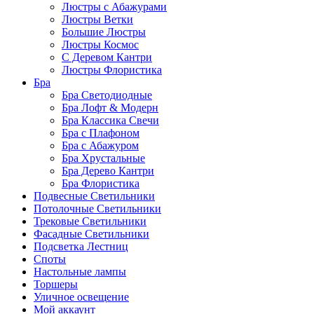
Люстры с Абажурами
Люстры Ветки
Большие Люстры
Люстры Космос
С Деревом Кантри
Люстры Флористика
Бра
Бра Светодиодные
Бра Лофт & Модерн
Бра Классика Свечи
Бра с Плафоном
Бра с Абажуром
Бра Хрустальные
Бра Дерево Кантри
Бра Флористика
Подвесные Светильники
Потолочные Светильники
Трековые Светильники
Фасадные Светильники
Подсветка Лестниц
Споты
Настольные лампы
Торшеры
Уличное освещение
Мой аккаунт