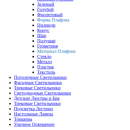
Зеленый
Голубой
Фиолетовый
Форма Плафона
Цилиндр
Конус
Шар
Полушар
Геометрия
Материал Плафона
Стекло
Металл
Пластик
Текстиль
Потолочные Светильники
Фасадные Светильники
Трековые Светильники
Светодиодные Светильники
Детские Люстры и Бра
Трековые Светильники
Подсветка Лестниц
Настольные Лампы
Торшеры
Уличное Освещение