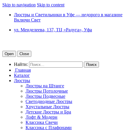
Skip to navigation
Skip to content
Люстры и Светильники в Уфе — недорого в магазине
Включи Свет
ул. Менделеева, 137, ТЦ «Радуга», Уфа
Open
Close
Найти:
Главная
Каталог
Люстры
Люстры на Штанге
Люстры Потолочные
Люстры Подвесные
Светодиодные Люстры
Хрустальные Люстры
Детские Люстры и Бра
Лофт & Модерн
Классика Свечи
Классика с Плафонами