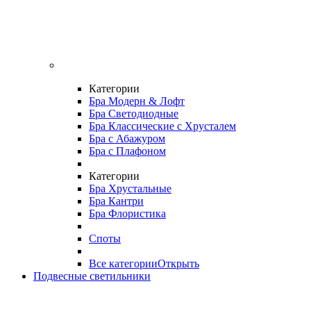
Категории
Бра Модерн & Лофт
Бра Светодиодные
Бра Классические с Хрусталем
Бра с Абажуром
Бра с Плафоном
Категории
Бра Хрустальные
Бра Кантри
Бра Флористика
Споты
Все категории
Открыть
Подвесные светильники