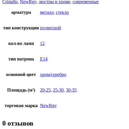
Cristallo
,
NewRgy
,
люстры в хроме
,
современные
арматура
металл
,
стекло
тип конструкции
подвесной
кол-во ламп
12
тип патрона
E14
основной цвет
хром/серебро
Площадь (м²)
20-25
,
25-30
,
30-35
торговая марка
NewRgy
0 отзывов