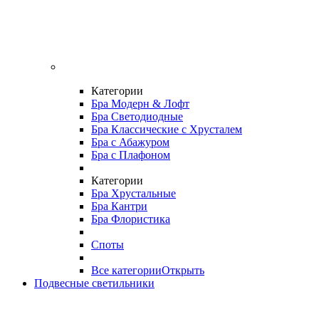
Категории
Бра Модерн & Лофт
Бра Светодиодные
Бра Классические с Хрусталем
Бра с Абажуром
Бра с Плафоном
Категории
Бра Хрустальные
Бра Кантри
Бра Флористика
Споты
Все категории
Открыть
Подвесные светильники