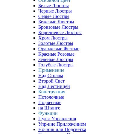
Основной Цвет
Белые Люстры
Черные Люстры
Серые Люстры
Бежевые Люстры
Бронзовые Люстры
Коричневые Люстры
Хром Люстры
Золотые Люстры
Оранжевые Желтые
Красные Розовые
Зеленые Люстры
Голубые Люстры
Применение
Над Столом
Второй Свет
Над Лестницей
Конструкция
Потолочные
Подвесные
на Штанге
Функции
Пульт Управления
Упр-ние Приложением
Ночник или Подсветка