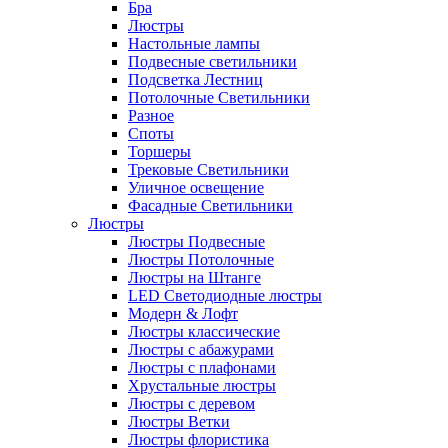
Бра
Люстры
Настольные лампы
Подвесные светильники
Подсветка Лестниц
Потолочные Светильники
Разное
Споты
Торшеры
Трековые Светильники
Уличное освещение
Фасадные Светильники
Люстры
Люстры Подвесные
Люстры Потолочные
Люстры на Штанге
LED Светодиодные люстры
Модерн & Лофт
Люстры классические
Люстры с абажурами
Люстры с плафонами
Хрустальные люстры
Люстры с деревом
Люстры Ветки
Люстры флористика