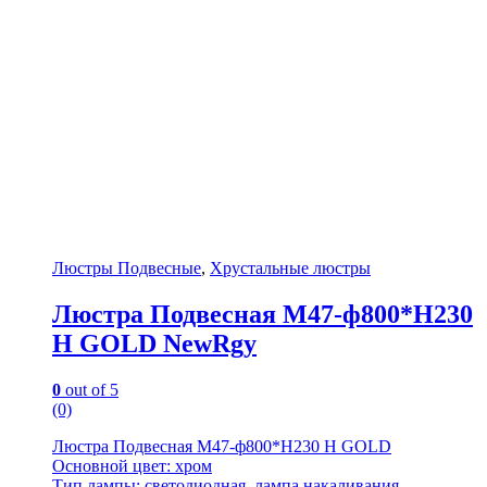
Люстры Подвесные
,
Хрустальные люстры
Люстра Подвесная M47-ф800*H230
H GOLD NewRgy
0
out of 5
(0)
Люстра Подвесная M47-ф800*H230 H GOLD
Основной цвет: хром
Тип лампы: светодиодная, лампа накаливания