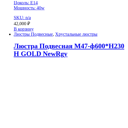
Цоколь: E14
Мощность: 40w
SKU: n/a
42,000
₽
В корзину
Люстры Подвесные
,
Хрустальные люстры
Люстра Подвесная M47-ф600*H230
H GOLD NewRgy