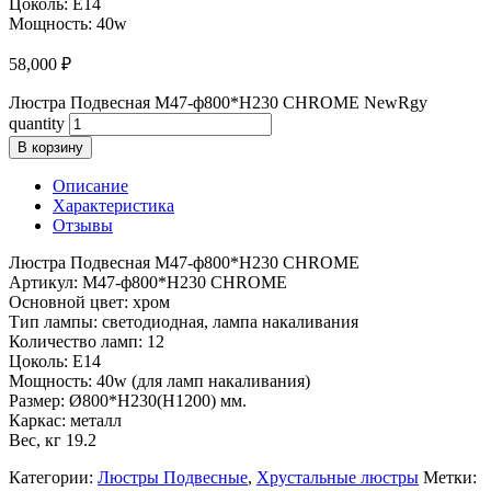
Цоколь: E14
Мощность: 40w
58,000
₽
Люстра Подвесная M47-ф800*H230 CHROME NewRgy
quantity
В корзину
Описание
Характеристика
Отзывы
Люстра Подвесная M47-ф800*H230 CHROME
Артикул: M47-ф800*H230 CHROME
Основной цвет: хром
Тип лампы: светодиодная, лампа накаливания
Количество ламп: 12
Цоколь: E14
Мощность: 40w (для ламп накаливания)
Размер: Ø800*H230(H1200) мм.
Каркас: металл
Вес, кг 19.2
Категории:
Люстры Подвесные
,
Хрустальные люстры
Метки: