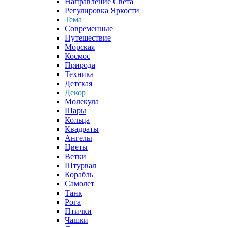
Направление Света
Регулировка Яркости
Тема
Современные
Путешествие
Морская
Космос
Природа
Техника
Детская
Декор
Молекула
Шары
Кольца
Квадраты
Ангелы
Цветы
Ветки
Штурвал
Корабль
Самолет
Танк
Рога
Птички
Чашки