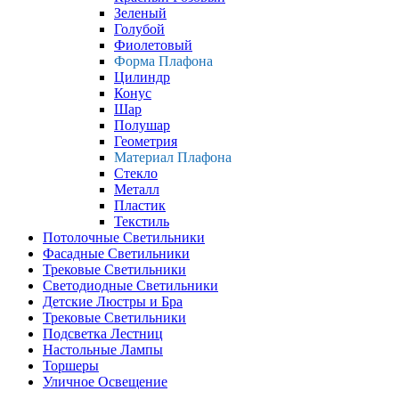
Зеленый
Голубой
Фиолетовый
Форма Плафона
Цилиндр
Конус
Шар
Полушар
Геометрия
Материал Плафона
Стекло
Металл
Пластик
Текстиль
Потолочные Светильники
Фасадные Светильники
Трековые Светильники
Светодиодные Светильники
Детские Люстры и Бра
Трековые Светильники
Подсветка Лестниц
Настольные Лампы
Торшеры
Уличное Освещение