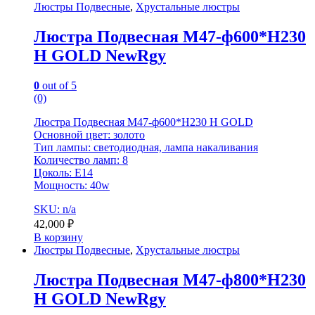
Люстры Подвесные
,
Хрустальные люстры
Люстра Подвесная M47-ф600*H230
H GOLD NewRgy
0
out of 5
(0)
Люстра Подвесная M47-ф600*H230 H GOLD
Основной цвет: золото
Тип лампы: светодиодная, лампа накаливания
Количество ламп: 8
Цоколь: E14
Мощность: 40w
SKU: n/a
42,000
₽
В корзину
Люстры Подвесные
,
Хрустальные люстры
Люстра Подвесная M47-ф800*H230
H GOLD NewRgy