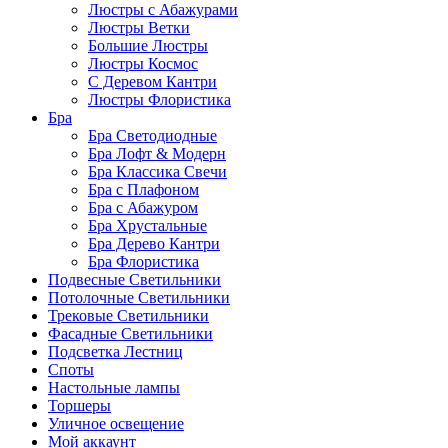
Люстры с Абажурами
Люстры Ветки
Большие Люстры
Люстры Космос
С Деревом Кантри
Люстры Флористика
Бра
Бра Светодиодные
Бра Лофт & Модерн
Бра Классика Свечи
Бра с Плафоном
Бра с Абажуром
Бра Хрустальные
Бра Дерево Кантри
Бра Флористика
Подвесные Светильники
Потолочные Светильники
Трековые Светильники
Фасадные Светильники
Подсветка Лестниц
Споты
Настольные лампы
Торшеры
Уличное освещение
Мой аккаунт