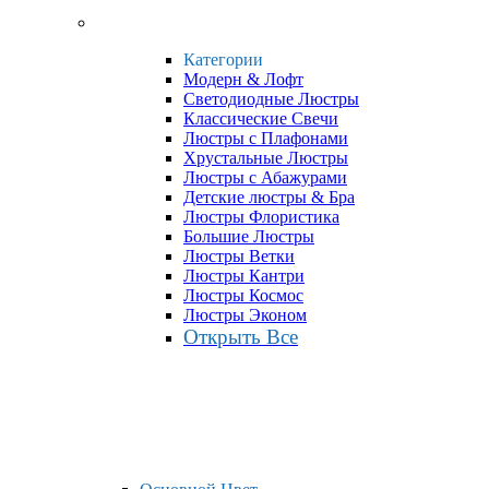
Категории
Модерн & Лофт
Светодиодные Люстры
Классические Свечи
Люстры с Плафонами
Хрустальные Люстры
Люстры с Абажурами
Детские люстры & Бра
Люстры Флористика
Большие Люстры
Люстры Ветки
Люстры Кантри
Люстры Космос
Люстры Эконом
Открыть Все