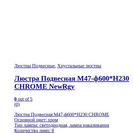
Люстры Подвесные
,
Хрустальные люстры
Люстра Подвесная M47-ф600*H230
CHROME NewRgy
0
out of 5
(0)
Люстра Подвесная M47-ф600*H230 CHROME
Основной цвет: хром
Тип лампы: светодиодная, лампа накаливания
Количество ламп: 8