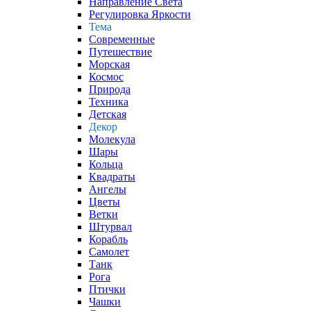
Направление Света
Регулировка Яркости
Тема
Современные
Путешествие
Морская
Космос
Природа
Техника
Детская
Декор
Молекула
Шары
Кольца
Квадраты
Ангелы
Цветы
Ветки
Штурвал
Корабль
Самолет
Танк
Рога
Птички
Чашки