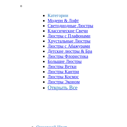
Категории
Модерн & Лофт
Светодиодные Люстры
Классические Свечи
Люстры с Плафонами
Хрустальные Люстры
Люстры с Абажурами
Детские люстры & Бра
Люстры Флористика
Большие Люстры
Люстры Ветки
Люстры Кантри
Люстры Космос
Люстры Эконом
Открыть Все