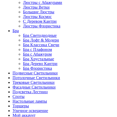
Люстры с Абажурами
Люстры Ветки
Большие Люстры
Люстры Космос
С Деревом Кантри
Люстры Флористика
Бра
Бра Светодиодные
Бра Лофт & Модерн
Бра Классика Свечи
Бра с Плафоном
Бра с Абажуром
Бра Хрустальные
Бра Дерево Кантри
Бра Флористика
Подвесные Светильники
Потолочные Светильники
Трековые Светильники
Фасадные Светильники
Подсветка Лестниц
Споты
Настольные лампы
Торшеры
Уличное освещение
Мой аккаунт