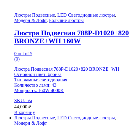
Люстры Подвесные
,
LED Светодиодные люстры
,
Модерн & Лофт
,
Большие люстры
Люстра Подвесная 788P-D1020+820
BRONZE+WH 160W
0
out of 5
(0)
Люстра Подвесная 788P-D1020+820 BRONZE+WH
Основной цвет: бронза
Тип лампы: светодиодная
Количество ламп: 43
Мощность: 160W 4000K
SKU: n/a
44,000
₽
В корзину
Люстры Подвесные
,
LED Светодиодные люстры
,
Модерн & Лофт