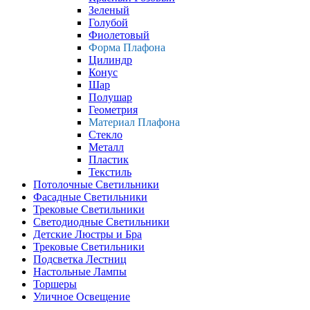
Зеленый
Голубой
Фиолетовый
Форма Плафона
Цилиндр
Конус
Шар
Полушар
Геометрия
Материал Плафона
Стекло
Металл
Пластик
Текстиль
Потолочные Светильники
Фасадные Светильники
Трековые Светильники
Светодиодные Светильники
Детские Люстры и Бра
Трековые Светильники
Подсветка Лестниц
Настольные Лампы
Торшеры
Уличное Освещение