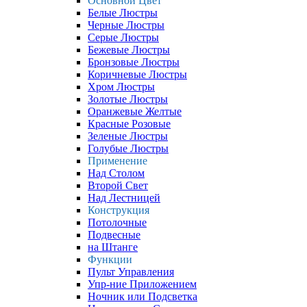
Основной Цвет
Белые Люстры
Черные Люстры
Серые Люстры
Бежевые Люстры
Бронзовые Люстры
Коричневые Люстры
Хром Люстры
Золотые Люстры
Оранжевые Желтые
Красные Розовые
Зеленые Люстры
Голубые Люстры
Применение
Над Столом
Второй Свет
Над Лестницей
Конструкция
Потолочные
Подвесные
на Штанге
Функции
Пульт Управления
Упр-ние Приложением
Ночник или Подсветка