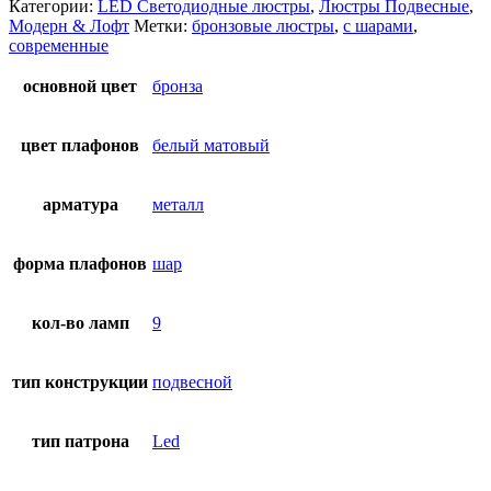
Категории:
LED Светодиодные люстры
,
Люстры Подвесные
,
Модерн & Лофт
Метки:
бронзовые люстры
,
с шарами
,
современные
основной цвет
бронза
цвет плафонов
белый матовый
арматура
металл
форма плафонов
шар
кол-во ламп
9
тип конструкции
подвесной
тип патрона
Led