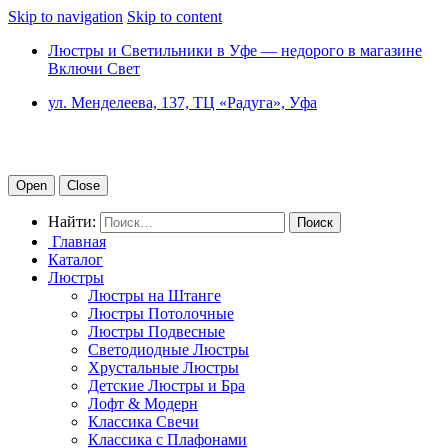
Skip to navigation
Skip to content
Люстры и Светильники в Уфе — недорого в магазине
Включи Свет
ул. Менделеева, 137, ТЦ «Радуга», Уфа
Open
Close
Найти:
Главная
Каталог
Люстры
Люстры на Штанге
Люстры Потолочные
Люстры Подвесные
Светодиодные Люстры
Хрустальные Люстры
Детские Люстры и Бра
Лофт & Модерн
Классика Свечи
Классика с Плафонами