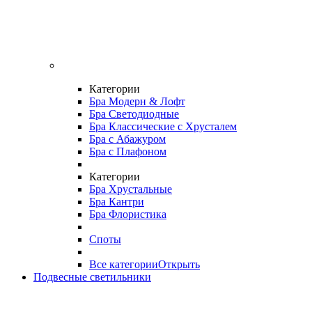
Категории
Бра Модерн & Лофт
Бра Светодиодные
Бра Классические с Хрусталем
Бра с Абажуром
Бра с Плафоном
Категории
Бра Хрустальные
Бра Кантри
Бра Флористика
Споты
Все категории
Открыть
Подвесные светильники