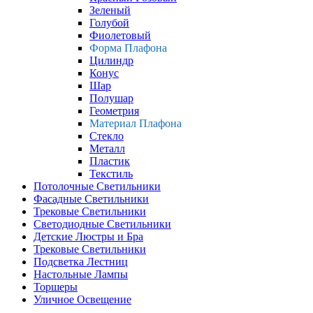
Зеленый
Голубой
Фиолетовый
Форма Плафона
Цилиндр
Конус
Шар
Полушар
Геометрия
Материал Плафона
Стекло
Металл
Пластик
Текстиль
Потолочные Светильники
Фасадные Светильники
Трековые Светильники
Светодиодные Светильники
Детские Люстры и Бра
Трековые Светильники
Подсветка Лестниц
Настольные Лампы
Торшеры
Уличное Освещение