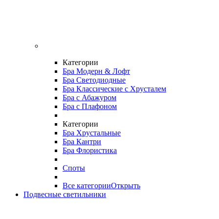
Категории
Бра Модерн & Лофт
Бра Светодиодные
Бра Классические с Хрусталем
Бра с Абажуром
Бра с Плафоном
Категории
Бра Хрустальные
Бра Кантри
Бра Флористика
Споты
Все категории
Открыть
Подвесные светильники