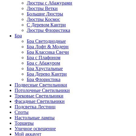
Люстры с Абажурами
Люстры Ветки
Большие Люстры
Люстры Космос
С Деревом Кантри
Люстры Флористика
Бра
Бра Светодиодные
Бра Лофт & Модерн
Бра Классика Свечи
Бра с Плафоном
Бра с Абажуром
Бра Хрустальные
Бра Дерево Кантри
Бра Флористика
Подвесные Светильники
Потолочные Светильники
Трековые Светильники
Фасадные Светильники
Подсветка Лестниц
Споты
Настольные лампы
Торшеры
Уличное освещение
Мой аккаунт