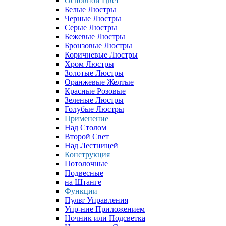
Основной Цвет
Белые Люстры
Черные Люстры
Серые Люстры
Бежевые Люстры
Бронзовые Люстры
Коричневые Люстры
Хром Люстры
Золотые Люстры
Оранжевые Желтые
Красные Розовые
Зеленые Люстры
Голубые Люстры
Применение
Над Столом
Второй Свет
Над Лестницей
Конструкция
Потолочные
Подвесные
на Штанге
Функции
Пульт Управления
Упр-ние Приложением
Ночник или Подсветка