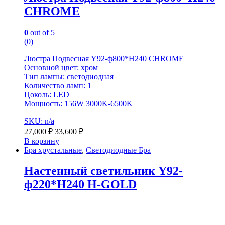
CHROME
0
out of 5
(0)
Люстра Подвесная Y92-ф800*H240 CHROME
Основной цвет: хром
Тип лампы: светодиодная
Количество ламп: 1
Цоколь: LED
Мощность: 156W 3000K-6500K
SKU: n/a
27,000
₽
33,600
₽
В корзину
Бра хрустальные
,
Светодиодные Бра
Настенный светильник Y92-
ф220*H240 H-GOLD