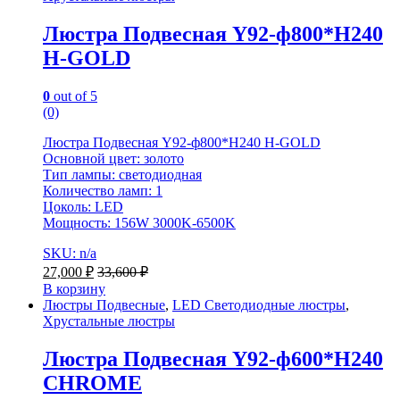
Люстра Подвесная Y92-ф800*H240
H-GOLD
0
out of 5
(0)
Люстра Подвесная Y92-ф800*H240 H-GOLD
Основной цвет: золото
Тип лампы: светодиодная
Количество ламп: 1
Цоколь: LED
Мощность: 156W 3000K-6500K
SKU: n/a
27,000
₽
33,600
₽
В корзину
Люстры Подвесные
,
LED Светодиодные люстры
,
Хрустальные люстры
Люстра Подвесная Y92-ф600*H240
CHROME