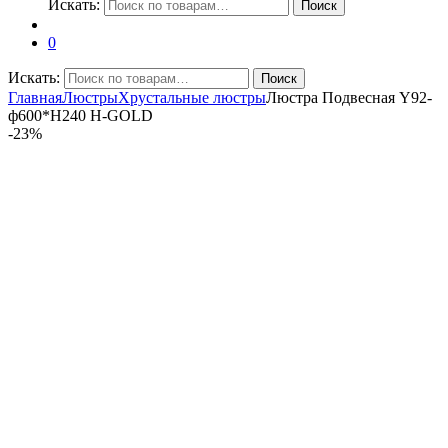
Искать:
Поиск
0
Искать:
Поиск
Главная
Люстры
Хрустальные люстры
Люстра Подвесная Y92-
ф600*H240 H-GOLD
-
23%