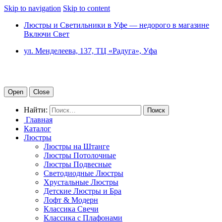
Skip to navigation
Skip to content
Люстры и Светильники в Уфе — недорого в магазине
Включи Свет
ул. Менделеева, 137, ТЦ «Радуга», Уфа
Open
Close
Найти:
Главная
Каталог
Люстры
Люстры на Штанге
Люстры Потолочные
Люстры Подвесные
Светодиодные Люстры
Хрустальные Люстры
Детские Люстры и Бра
Лофт & Модерн
Классика Свечи
Классика с Плафонами