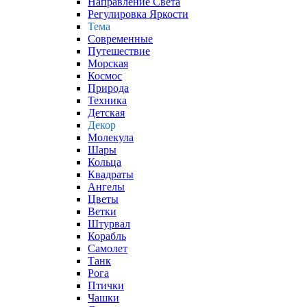
Направление Света
Регулировка Яркости
Тема
Современные
Путешествие
Морская
Космос
Природа
Техника
Детская
Декор
Молекула
Шары
Кольца
Квадраты
Ангелы
Цветы
Ветки
Штурвал
Корабль
Самолет
Танк
Рога
Птички
Чашки