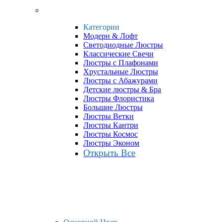
Категории
Модерн & Лофт
Светодиодные Люстры
Классические Свечи
Люстры с Плафонами
Хрустальные Люстры
Люстры с Абажурами
Детские люстры & Бра
Люстры Флористика
Большие Люстры
Люстры Ветки
Люстры Кантри
Люстры Космос
Люстры Эконом
Открыть Все