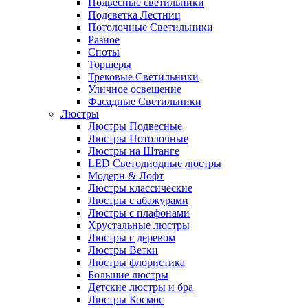
Подвесные светильники
Подсветка Лестниц
Потолочные Светильники
Разное
Споты
Торшеры
Трековые Светильники
Уличное освещение
Фасадные Светильники
Люстры
Люстры Подвесные
Люстры Потолочные
Люстры на Штанге
LED Светодиодные люстры
Модерн & Лофт
Люстры классические
Люстры с абажурами
Люстры с плафонами
Хрустальные люстры
Люстры с деревом
Люстры Ветки
Люстры флористика
Большие люстры
Детские люстры и бра
Люстры Космос