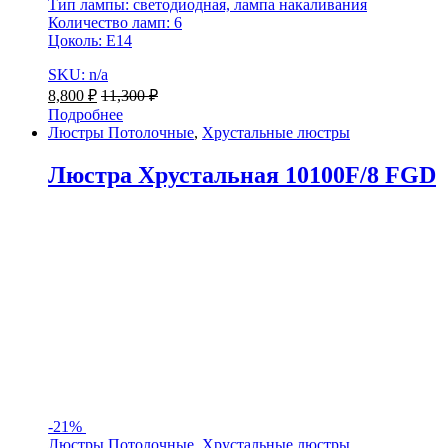
Тип лампы: светодиодная, лампа накаливания
Количество ламп: 6
Цоколь: Е14
SKU: n/a
8,800
₽
11,300
₽
Подробнее
Люстры Потолочные
,
Хрустальные люстры
Люстра Хрустальная 10100F/8 FGD
-
21%
Люстры Потолочные
,
Хрустальные люстры