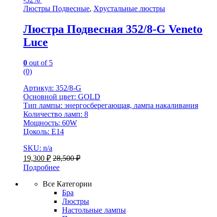
Люстры Подвесные
,
Хрустальные люстры
Люстра Подвесная 352/8-G Veneto
Luce
0
out of 5
(0)
Артикул: 352/8-G
Основной цвет: GOLD
Тип лампы: энергосберегающая, лампа накаливания
Количество ламп: 8
Мощность: 60W
Цоколь: Е14
SKU: n/a
19,300
₽
28,500
₽
Подробнее
Все Категории
Бра
Люстры
Настольные лампы