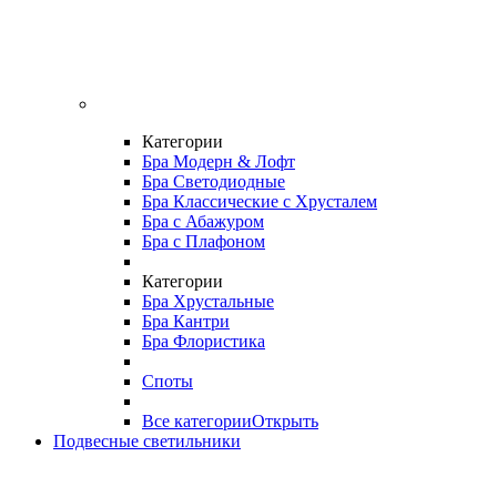
Категории
Бра Модерн & Лофт
Бра Светодиодные
Бра Классические с Хрусталем
Бра с Абажуром
Бра с Плафоном
Категории
Бра Хрустальные
Бра Кантри
Бра Флористика
Споты
Все категории
Открыть
Подвесные светильники