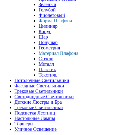
Зеленый
Голубой
Фиолетовый
Форма Плафона
Цилиндр
Конус
Шар
Полушар
Геометрия
Материал Плафона
Стекло
Металл
Пластик
Текстиль
Потолочные Светильники
Фасадные Светильники
Трековые Светильники
Светодиодные Светильники
Детские Люстры и Бра
Трековые Светильники
Подсветка Лестниц
Настольные Лампы
Торшеры
Уличное Освещение