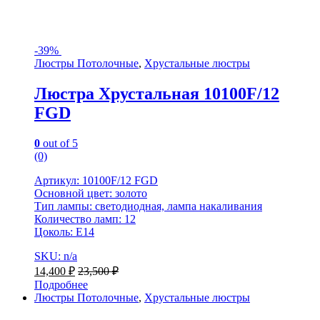
-
39%
Люстры Потолочные
,
Хрустальные люстры
Люстра Хрустальная 10100F/12
FGD
0
out of 5
(0)
Артикул: 10100F/12 FGD
Основной цвет: золото
Тип лампы: светодиодная, лампа накаливания
Количество ламп: 12
Цоколь: Е14
SKU: n/a
14,400
₽
23,500
₽
Подробнее
Люстры Потолочные
,
Хрустальные люстры