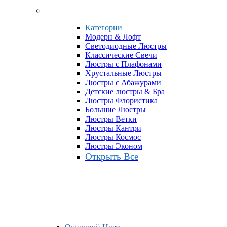
Категории
Модерн & Лофт
Светодиодные Люстры
Классические Свечи
Люстры с Плафонами
Хрустальные Люстры
Люстры с Абажурами
Детские люстры & Бра
Люстры Флористика
Большие Люстры
Люстры Ветки
Люстры Кантри
Люстры Космос
Люстры Эконом
Открыть Все