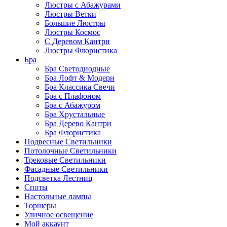
Люстры с Абажурами
Люстры Ветки
Большие Люстры
Люстры Космос
С Деревом Кантри
Люстры Флористика
Бра
Бра Светодиодные
Бра Лофт & Модерн
Бра Классика Свечи
Бра с Плафоном
Бра с Абажуром
Бра Хрустальные
Бра Дерево Кантри
Бра Флористика
Подвесные Светильники
Потолочные Светильники
Трековые Светильники
Фасадные Светильники
Подсветка Лестниц
Споты
Настольные лампы
Торшеры
Уличное освещение
Мой аккаунт