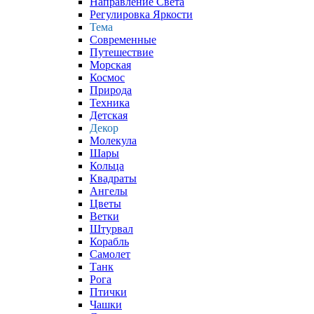
Направление Света
Регулировка Яркости
Тема
Современные
Путешествие
Морская
Космос
Природа
Техника
Детская
Декор
Молекула
Шары
Кольца
Квадраты
Ангелы
Цветы
Ветки
Штурвал
Корабль
Самолет
Танк
Рога
Птички
Чашки