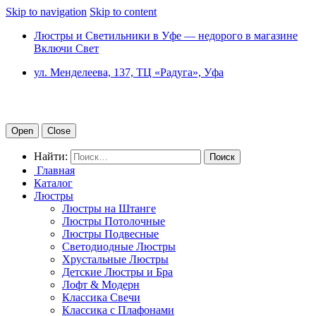
Skip to navigation
Skip to content
Люстры и Светильники в Уфе — недорого в магазине
Включи Свет
ул. Менделеева, 137, ТЦ «Радуга», Уфа
Open
Close
Найти:
Главная
Каталог
Люстры
Люстры на Штанге
Люстры Потолочные
Люстры Подвесные
Светодиодные Люстры
Хрустальные Люстры
Детские Люстры и Бра
Лофт & Модерн
Классика Свечи
Классика с Плафонами