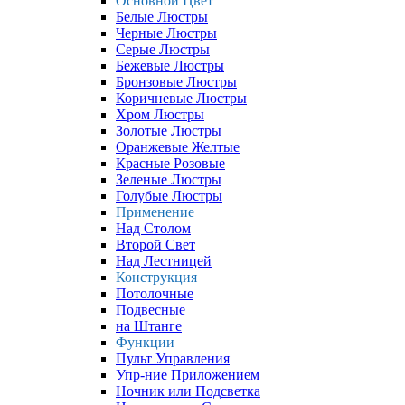
Основной Цвет
Белые Люстры
Черные Люстры
Серые Люстры
Бежевые Люстры
Бронзовые Люстры
Коричневые Люстры
Хром Люстры
Золотые Люстры
Оранжевые Желтые
Красные Розовые
Зеленые Люстры
Голубые Люстры
Применение
Над Столом
Второй Свет
Над Лестницей
Конструкция
Потолочные
Подвесные
на Штанге
Функции
Пульт Управления
Упр-ние Приложением
Ночник или Подсветка