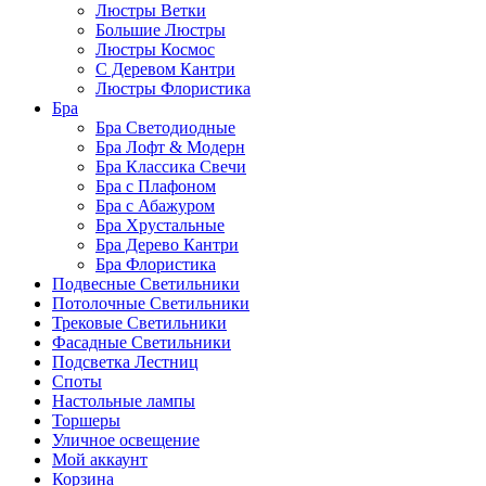
Люстры Ветки
Большие Люстры
Люстры Космос
С Деревом Кантри
Люстры Флористика
Бра
Бра Светодиодные
Бра Лофт & Модерн
Бра Классика Свечи
Бра с Плафоном
Бра с Абажуром
Бра Хрустальные
Бра Дерево Кантри
Бра Флористика
Подвесные Светильники
Потолочные Светильники
Трековые Светильники
Фасадные Светильники
Подсветка Лестниц
Споты
Настольные лампы
Торшеры
Уличное освещение
Мой аккаунт
Корзина