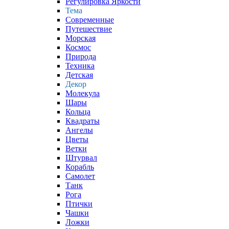
Регулировка Яркости
Тема
Современные
Путешествие
Морская
Космос
Природа
Техника
Детская
Декор
Молекула
Шары
Кольца
Квадраты
Ангелы
Цветы
Ветки
Штурвал
Корабль
Самолет
Танк
Рога
Птички
Чашки
Ложки