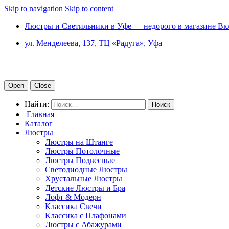
Skip to navigation
Skip to content
Люстры и Светильники в Уфе — недорого в магазине Вк
ул. Менделеева, 137, ТЦ «Радуга», Уфа
Open
Close
Найти:
Главная
Каталог
Люстры
Люстры на Штанге
Люстры Потолочные
Люстры Подвесные
Светодиодные Люстры
Хрустальные Люстры
Детские Люстры и Бра
Лофт & Модерн
Классика Свечи
Классика с Плафонами
Люстры с Абажурами