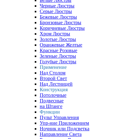
Белые Люстры
Черные Люстры
Серые Люстры
Бежевые Люстры
Бронзовые Люстры
Коричневые Люстры
Хром Люстры
Золотые Люстры
Оранжевые Желтые
Красные Розовые
Зеленые Люстры
Голубые Люстры
Применение
Над Столом
Второй Свет
Над Лестницей
Конструкция
Потолочные
Подвесные
на Штанге
Функции
Пульт Управления
Упр-ние Приложением
Ночник или Подсветка
Направление Света