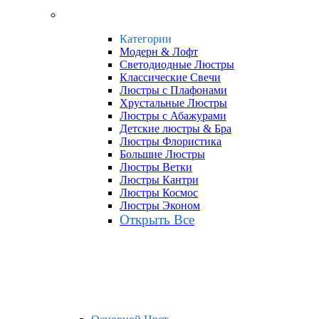
Категории
Модерн & Лофт
Светодиодные Люстры
Классические Свечи
Люстры с Плафонами
Хрустальные Люстры
Люстры с Абажурами
Детские люстры & Бра
Люстры Флористика
Большие Люстры
Люстры Ветки
Люстры Кантри
Люстры Космос
Люстры Эконом
Открыть Все