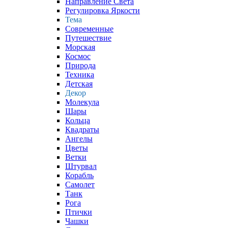
Направление Света
Регулировка Яркости
Тема
Современные
Путешествие
Морская
Космос
Природа
Техника
Детская
Декор
Молекула
Шары
Кольца
Квадраты
Ангелы
Цветы
Ветки
Штурвал
Корабль
Самолет
Танк
Рога
Птички
Чашки