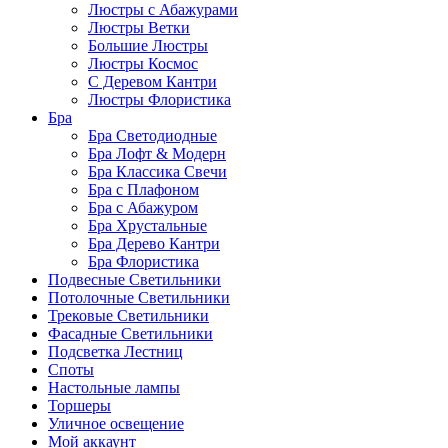
Люстры с Абажурами
Люстры Ветки
Большие Люстры
Люстры Космос
С Деревом Кантри
Люстры Флористика
Бра
Бра Светодиодные
Бра Лофт & Модерн
Бра Классика Свечи
Бра с Плафоном
Бра с Абажуром
Бра Хрустальные
Бра Дерево Кантри
Бра Флористика
Подвесные Светильники
Потолочные Светильники
Трековые Светильники
Фасадные Светильники
Подсветка Лестниц
Споты
Настольные лампы
Торшеры
Уличное освещение
Мой аккаунт