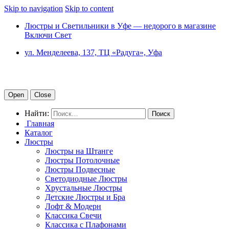
Skip to navigation
Skip to content
Люстры и Светильники в Уфе — недорого в магазине
Включи Свет
ул. Менделеева, 137, ТЦ «Радуга», Уфа
Open
Close
Найти:
Главная
Каталог
Люстры
Люстры на Штанге
Люстры Потолочные
Люстры Подвесные
Светодиодные Люстры
Хрустальные Люстры
Детские Люстры и Бра
Лофт & Модерн
Классика Свечи
Классика с Плафонами