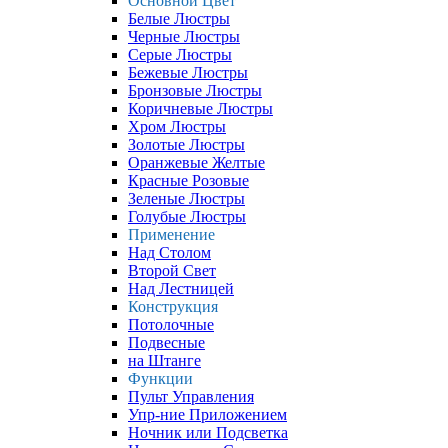
Основной Цвет
Белые Люстры
Черные Люстры
Серые Люстры
Бежевые Люстры
Бронзовые Люстры
Коричневые Люстры
Хром Люстры
Золотые Люстры
Оранжевые Желтые
Красные Розовые
Зеленые Люстры
Голубые Люстры
Применение
Над Столом
Второй Свет
Над Лестницей
Конструкция
Потолочные
Подвесные
на Штанге
Функции
Пульт Управления
Упр-ние Приложением
Ночник или Подсветка