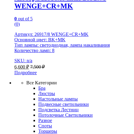
WENGE+CR+MK
0
out of 5
(0)
Артикул: 26917/8 WENGE+CR+MK
Основной цвет: BK+MK
Тип лампы: светодиодная, лампа накаливания
Количество ламп: 8
SKU: n/a
6,600
₽
7,500
₽
Подробнее
Все Категории
Бра
Люстры
Настольные лампы
Подвесные светильники
Подсветка Лестниц
Потолочные Светильники
Разное
Споты
Торшеры