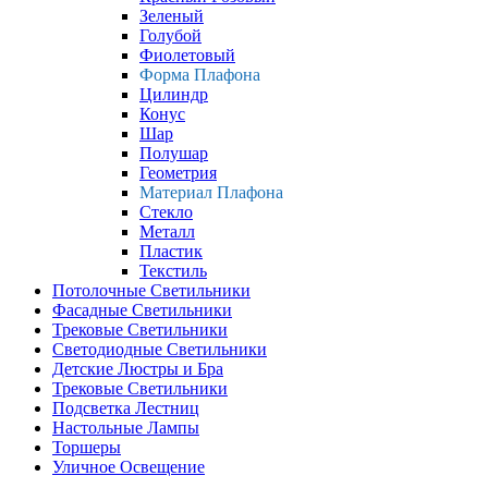
Зеленый
Голубой
Фиолетовый
Форма Плафона
Цилиндр
Конус
Шар
Полушар
Геометрия
Материал Плафона
Стекло
Металл
Пластик
Текстиль
Потолочные Светильники
Фасадные Светильники
Трековые Светильники
Светодиодные Светильники
Детские Люстры и Бра
Трековые Светильники
Подсветка Лестниц
Настольные Лампы
Торшеры
Уличное Освещение