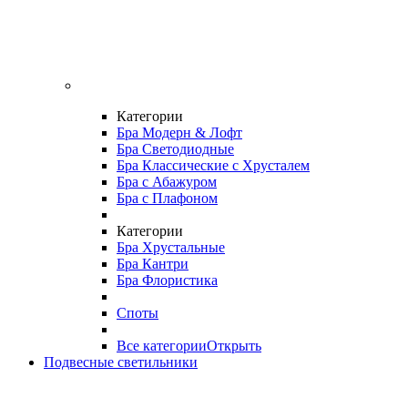
Категории
Бра Модерн & Лофт
Бра Светодиодные
Бра Классические с Хрусталем
Бра с Абажуром
Бра с Плафоном
Категории
Бра Хрустальные
Бра Кантри
Бра Флористика
Споты
Все категории
Открыть
Подвесные светильники