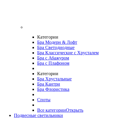
Категории
Бра Модерн & Лофт
Бра Светодиодные
Бра Классические с Хрусталем
Бра с Абажуром
Бра с Плафоном
Категории
Бра Хрустальные
Бра Кантри
Бра Флористика
Споты
Все категории
Открыть
Подвесные светильники