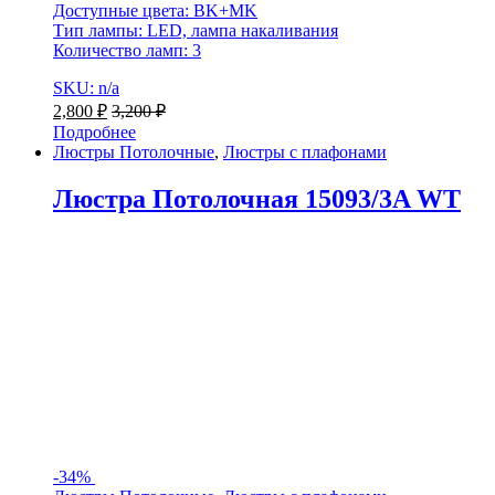
Доступные цвета: BK+MK
Тип лампы: LED, лампа накаливания
Количество ламп: 3
SKU: n/a
2,800
₽
3,200
₽
Подробнее
Люстры Потолочные
,
Люстры с плафонами
Люстра Потолочная 15093/3A WT
-
34%