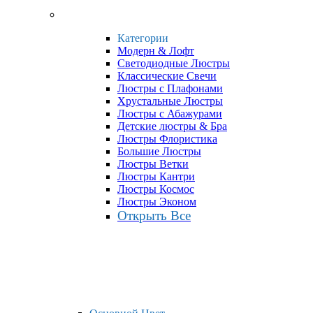
Категории
Модерн & Лофт
Светодиодные Люстры
Классические Свечи
Люстры с Плафонами
Хрустальные Люстры
Люстры с Абажурами
Детские люстры & Бра
Люстры Флористика
Большие Люстры
Люстры Ветки
Люстры Кантри
Люстры Космос
Люстры Эконом
Открыть Все