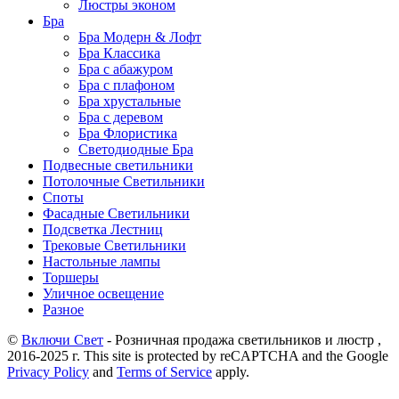
Люстры эконом
Бра
Бра Модерн & Лофт
Бра Классика
Бра с абажуром
Бра с плафоном
Бра хрустальные
Бра с деревом
Бра Флористика
Светодиодные Бра
Подвесные светильники
Потолочные Светильники
Споты
Фасадные Светильники
Подсветка Лестниц
Трековые Светильники
Настольные лампы
Торшеры
Уличное освещение
Разное
©
Включи Свет
- Розничная продажа светильников и люстр ,
2016-2025 г. This site is protected by reCAPTCHA and the Google
Privacy Policy
and
Terms of Service
apply.