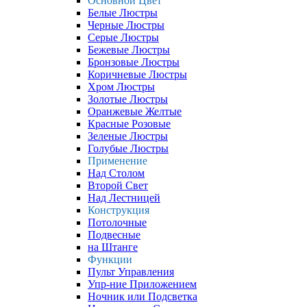
Основной Цвет
Белые Люстры
Черные Люстры
Серые Люстры
Бежевые Люстры
Бронзовые Люстры
Коричневые Люстры
Хром Люстры
Золотые Люстры
Оранжевые Желтые
Красные Розовые
Зеленые Люстры
Голубые Люстры
Применение
Над Столом
Второй Свет
Над Лестницей
Конструкция
Потолочные
Подвесные
на Штанге
Функции
Пульт Управления
Упр-ние Приложением
Ночник или Подсветка