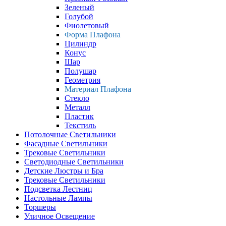
Зеленый
Голубой
Фиолетовый
Форма Плафона
Цилиндр
Конус
Шар
Полушар
Геометрия
Материал Плафона
Стекло
Металл
Пластик
Текстиль
Потолочные Светильники
Фасадные Светильники
Трековые Светильники
Светодиодные Светильники
Детские Люстры и Бра
Трековые Светильники
Подсветка Лестниц
Настольные Лампы
Торшеры
Уличное Освещение