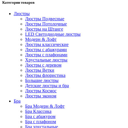
Категории товаров
Люстры
Люстры Подвесные
Люстры Потолочные
Люстры на Штанге
LED Светодиодные люстры
Модерн & Лофт
Люстры классические
Люстры с абажурами
Люстры с плафонами
Хрустальные люстры
Люстры с деревом
Люстры Ветки
Люстры флористика
Большие люстры
Детские люстры и бра
Люстры Космос
Люстры эконом
Бра
Бра Модерн & Лофт
Бра Классика
Бра с абажуром
Бра с плафоном
Бра хрустальные