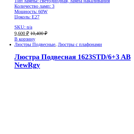
Тип лампы: светодиодная, лампа накаливания
Количество ламп: 3
Мощность: 60W
Цоколь: E27
SKU: n/a
9,600
₽
10,400
₽
В корзину
Люстры Подвесные
,
Люстры с плафонами
Люстра Подвесная 1623STD/6+3 AB
NewRgy