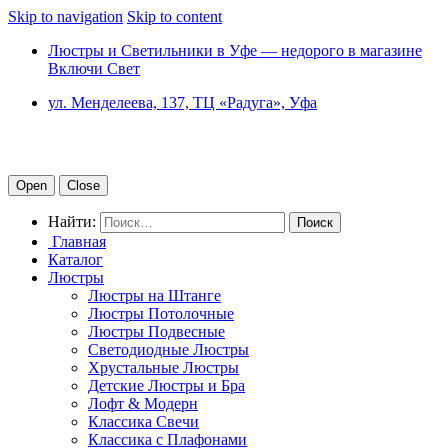
Skip to navigation
Skip to content
Люстры и Светильники в Уфе — недорого в магазине
Включи Свет
ул. Менделеева, 137, ТЦ «Радуга», Уфа
Open
Close
Найти:
Главная
Каталог
Люстры
Люстры на Штанге
Люстры Потолочные
Люстры Подвесные
Светодиодные Люстры
Хрустальные Люстры
Детские Люстры и Бра
Лофт & Модерн
Классика Свечи
Классика с Плафонами