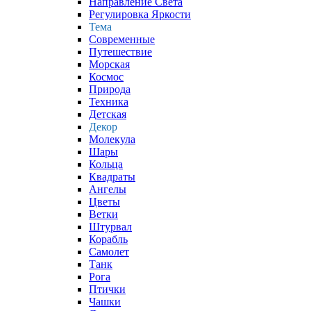
Направление Света
Регулировка Яркости
Тема
Современные
Путешествие
Морская
Космос
Природа
Техника
Детская
Декор
Молекула
Шары
Кольца
Квадраты
Ангелы
Цветы
Ветки
Штурвал
Корабль
Самолет
Танк
Рога
Птички
Чашки