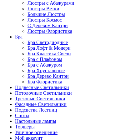
Люстры с Абажурами
Люстры Ветки
Большие Люстры
Люстры Космос
С Деревом Кантри
Люстры Флористика
Бра
Бра Светодиодные
Бра Лофт & Модерн
Бра Классика Свечи
Бра с Плафоном
Бра с Абажуром
Бра Хрустальные
Бра Дерево Кантри
Бра Флористика
Подвесные Светильники
Потолочные Светильники
Трековые Светильники
Фасадные Светильники
Подсветка Лестниц
Споты
Настольные лампы
Торшеры
Уличное освещение
Мой аккаунт