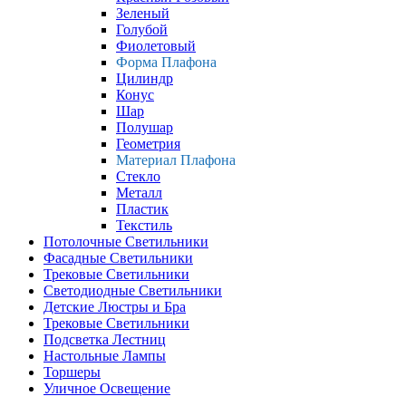
Зеленый
Голубой
Фиолетовый
Форма Плафона
Цилиндр
Конус
Шар
Полушар
Геометрия
Материал Плафона
Стекло
Металл
Пластик
Текстиль
Потолочные Светильники
Фасадные Светильники
Трековые Светильники
Светодиодные Светильники
Детские Люстры и Бра
Трековые Светильники
Подсветка Лестниц
Настольные Лампы
Торшеры
Уличное Освещение