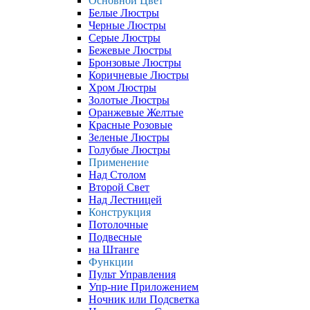
Основной Цвет
Белые Люстры
Черные Люстры
Серые Люстры
Бежевые Люстры
Бронзовые Люстры
Коричневые Люстры
Хром Люстры
Золотые Люстры
Оранжевые Желтые
Красные Розовые
Зеленые Люстры
Голубые Люстры
Применение
Над Столом
Второй Свет
Над Лестницей
Конструкция
Потолочные
Подвесные
на Штанге
Функции
Пульт Управления
Упр-ние Приложением
Ночник или Подсветка