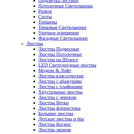
Подсветка Лестниц
Потолочные Светильники
Разное
Споты
Торшеры
Трековые Светильники
Уличное освещение
Фасадные Светильники
Люстры
Люстры Подвесные
Люстры Потолочные
Люстры на Штанге
LED Светодиодные люстры
Модерн & Лофт
Люстры классические
Люстры с абажурами
Люстры с плафонами
Хрустальные люстры
Люстры с деревом
Люстры Ветки
Люстры флористика
Большие люстры
Детские люстры и бра
Люстры Космос
Люстры эконом