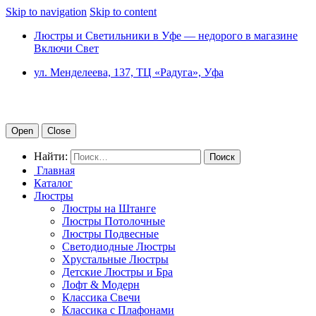
Skip to navigation
Skip to content
Люстры и Светильники в Уфе — недорого в магазине
Включи Свет
ул. Менделеева, 137, ТЦ «Радуга», Уфа
Open
Close
Найти:
Главная
Каталог
Люстры
Люстры на Штанге
Люстры Потолочные
Люстры Подвесные
Светодиодные Люстры
Хрустальные Люстры
Детские Люстры и Бра
Лофт & Модерн
Классика Свечи
Классика с Плафонами