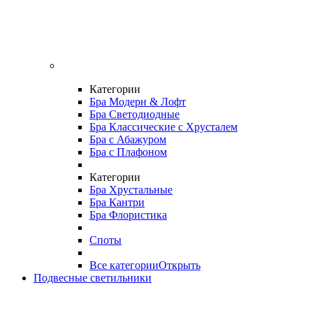
Категории
Бра Модерн & Лофт
Бра Светодиодные
Бра Классические с Хрусталем
Бра с Абажуром
Бра с Плафоном
Категории
Бра Хрустальные
Бра Кантри
Бра Флористика
Споты
Все категории
Открыть
Подвесные светильники