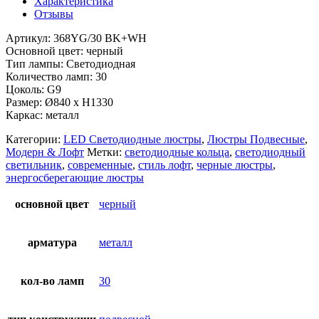
Характеристика
Отзывы
Артикул: 368YG/30 BK+WH
Основной цвет: черный
Тип лампы: Светодиодная
Количество ламп: 30
Цоколь: G9
Размер: Ø840 x H1330
Каркас: металл
Категории:
LED Светодиодные люстры
,
Люстры Подвесные
,
Модерн & Лофт
Метки:
светодиодные кольца
,
светодиодный
светильник
,
современные
,
стиль лофт
,
черные люстры
,
энергосберегающие люстры
основной цвет
черный
арматура
металл
кол-во ламп
30