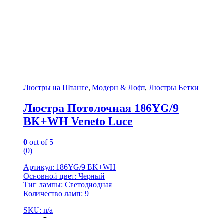
Люстры на Штанге
,
Модерн & Лофт
,
Люстры Ветки
Люстра Потолочная 186YG/9
BK+WH Veneto Luce
0
out of 5
(0)
Артикул: 186YG/9 BK+WH
Основной цвет: Черный
Тип лампы: Светодиодная
Количество ламп: 9
SKU: n/a