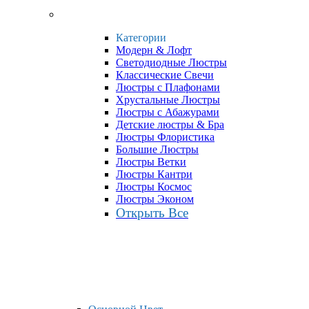
Категории
Модерн & Лофт
Светодиодные Люстры
Классические Свечи
Люстры с Плафонами
Хрустальные Люстры
Люстры с Абажурами
Детские люстры & Бра
Люстры Флористика
Большие Люстры
Люстры Ветки
Люстры Кантри
Люстры Космос
Люстры Эконом
Открыть Все