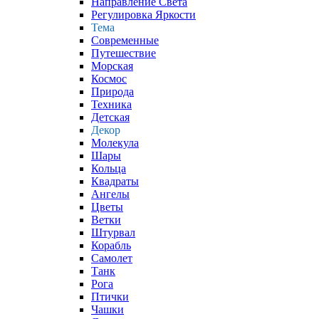
Направление Света
Регулировка Яркости
Тема
Современные
Путешествие
Морская
Космос
Природа
Техника
Детская
Декор
Молекула
Шары
Кольца
Квадраты
Ангелы
Цветы
Ветки
Штурвал
Корабль
Самолет
Танк
Рога
Птички
Чашки