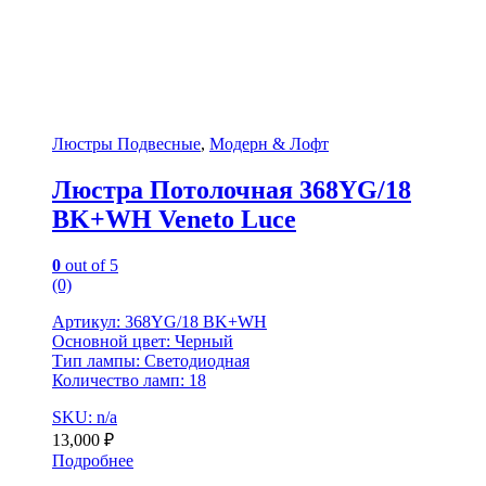
Люстры Подвесные
,
Модерн & Лофт
Люстра Потолочная 368YG/18
BK+WH Veneto Luce
0
out of 5
(0)
Артикул: 368YG/18 BK+WH
Основной цвет: Черный
Тип лампы: Светодиодная
Количество ламп: 18
SKU: n/a
13,000
₽
Подробнее