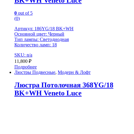
BK+WH Veneto Luce
0
out of 5
(0)
Артикул: 186YG/18 BK+WH
Основной цвет: Черный
Тип лампы: Светодиодная
Количество ламп: 18
SKU: n/a
11,800
₽
Подробнее
Люстры Подвесные
,
Модерн & Лофт
Люстра Потолочная 368YG/18
BK+WH Veneto Luce