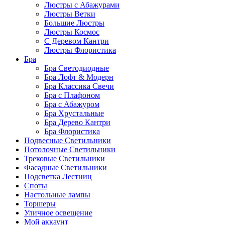
Люстры с Абажурами
Люстры Ветки
Большие Люстры
Люстры Космос
С Деревом Кантри
Люстры Флористика
Бра
Бра Светодиодные
Бра Лофт & Модерн
Бра Классика Свечи
Бра с Плафоном
Бра с Абажуром
Бра Хрустальные
Бра Дерево Кантри
Бра Флористика
Подвесные Светильники
Потолочные Светильники
Трековые Светильники
Фасадные Светильники
Подсветка Лестниц
Споты
Настольные лампы
Торшеры
Уличное освещение
Мой аккаунт