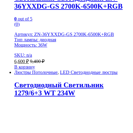
36YXXDG-GS 2700K-6500K+RGB
0
out of 5
(0)
Артикул: ZN-36YXXDG-GS 2700K-6500K+RGB
Тип лампы: диодная
Мощность: 36W
SKU: n/a
6,600
₽
9,400
₽
В корзину
Люстры Потолочные
,
LED Светодиодные люстры
Светодиодный Светильник
1279/6+3 WT 234W