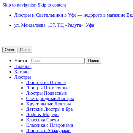
Skip to navigation
Skip to content
Люстры и Светильники в Уфе — недорого в магазине Вк
ул. Менделеева, 137, ТЦ «Радуга», Уфа
Open
Close
Найти:
Главная
Каталог
Люстры
Люстры на Штанге
Люстры Потолочные
Люстры Подвесные
Светодиодные Люстры
Хрустальные Люстры
Детские Люстры и Бра
Лофт & Модерн
Классика Свечи
Классика с Плафонами
Люстры с Абажурами