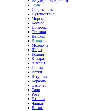
Регулировка Яркости
Тема
Современные
Путешествие
Морская
Космос
Природа
Техника
Детская
Декор
Молекула
Шары
Кольца
Квадраты
Ангелы
Цветы
Ветки
Штурвал
Корабль
Самолет
Танк
Рога
Птички
Чашки
Ложки