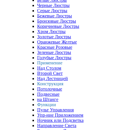
Белые Люстры
Черные Люстры
Серые Люстры
Бежевые Люстры
Бронзовые Люстры
Коричневые Люстры
Хром Люстры
Золотые Люстры
Оранжевые Желтые
Красные Розовые
Зеленые Люстры
Голубые Люстры
Применение
Над Столом
Второй Свет
Над Лестницей
Конструкция
Потолочные
Подвесные
на Штанге
Функции
Пульт Управления
Упр-ние Приложением
Ночник или Подсветка
Направление Света