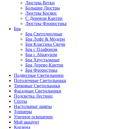
Люстры Ветки
Большие Люстры
Люстры Космос
С Деревом Кантри
Люстры Флористика
Бра
Бра Светодиодные
Бра Лофт & Модерн
Бра Классика Свечи
Бра с Плафоном
Бра с Абажуром
Бра Хрустальные
Бра Дерево Кантри
Бра Флористика
Подвесные Светильники
Потолочные Светильники
Трековые Светильники
Фасадные Светильники
Подсветка Лестниц
Споты
Настольные лампы
Торшеры
Уличное освещение
Мой аккаунт
Корзина