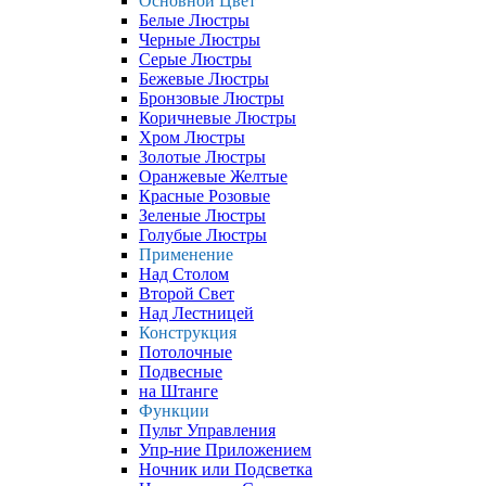
Основной Цвет
Белые Люстры
Черные Люстры
Серые Люстры
Бежевые Люстры
Бронзовые Люстры
Коричневые Люстры
Хром Люстры
Золотые Люстры
Оранжевые Желтые
Красные Розовые
Зеленые Люстры
Голубые Люстры
Применение
Над Столом
Второй Свет
Над Лестницей
Конструкция
Потолочные
Подвесные
на Штанге
Функции
Пульт Управления
Упр-ние Приложением
Ночник или Подсветка