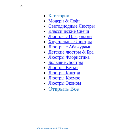
Категории
Модерн & Лофт
Светодиодные Люстры
Классические Свечи
Люстры с Плафонами
Хрустальные Люстры
Люстры с Абажурами
Детские люстры & Бра
Люстры Флористика
Большие Люстры
Люстры Ветки
Люстры Кантри
Люстры Космос
Люстры Эконом
Открыть Все