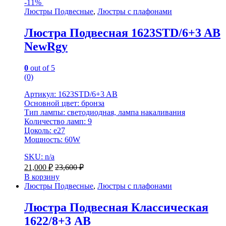
-
11%
Люстры Подвесные
,
Люстры с плафонами
Люстра Подвесная 1623STD/6+3 AB
NewRgy
0
out of 5
(0)
Артикул: 1623STD/6+3 AB
Основной цвет: бронза
Тип лампы: светодиодная, лампа накаливания
Количество ламп: 9
Цоколь: е27
Мощность: 60W
SKU: n/a
21,000
₽
23,600
₽
В корзину
Люстры Подвесные
,
Люстры с плафонами
Люстра Подвесная Классическая
1622/8+3 AB