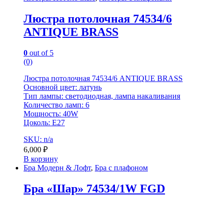
Люстра потолочная 74534/6
ANTIQUE BRASS
0
out of 5
(0)
Люстра потолочная 74534/6 ANTIQUE BRASS
Основной цвет: латунь
Тип лампы: светодиодная, лампа накаливания
Количество ламп: 6
Мощность: 40W
Цоколь: E27
SKU: n/a
6,000
₽
В корзину
Бра Модерн & Лофт
,
Бра с плафоном
Бра «Шар» 74534/1W FGD