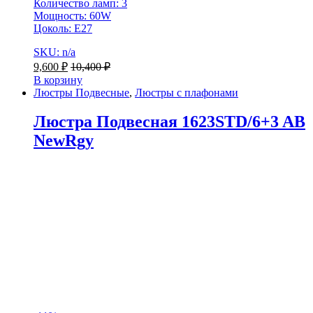
Количество ламп: 3
Мощность: 60W
Цоколь: E27
SKU: n/a
9,600
₽
10,400
₽
В корзину
Люстры Подвесные
,
Люстры с плафонами
Люстра Подвесная 1623STD/6+3 AB
NewRgy