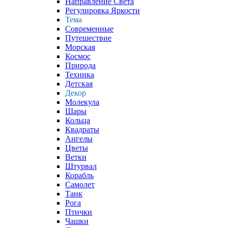
Направление Света
Регулировка Яркости
Тема
Современные
Путешествие
Морская
Космос
Природа
Техника
Детская
Декор
Молекула
Шары
Кольца
Квадраты
Ангелы
Цветы
Ветки
Штурвал
Корабль
Самолет
Танк
Рога
Птички
Чашки