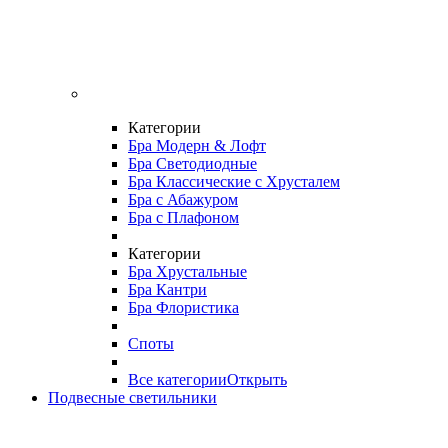
Категории
Бра Модерн & Лофт
Бра Светодиодные
Бра Классические с Хрусталем
Бра с Абажуром
Бра с Плафоном
Категории
Бра Хрустальные
Бра Кантри
Бра Флористика
Споты
Все категории
Открыть
Подвесные светильники