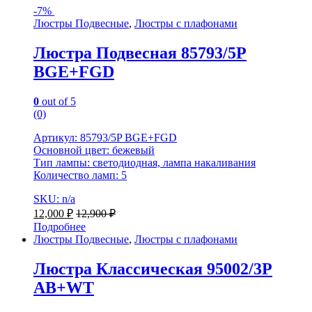
-
7%
Люстры Подвесные
,
Люстры с плафонами
Люстра Подвесная 85793/5P
BGE+FGD
0
out of 5
(0)
Артикул: 85793/5P BGE+FGD
Основной цвет: бежевый
Тип лампы: светодиодная, лампа накаливания
Количество ламп: 5
SKU: n/a
12,000
₽
12,900
₽
Подробнее
Люстры Подвесные
,
Люстры с плафонами
Люстра Классическая 95002/3P
AB+WT