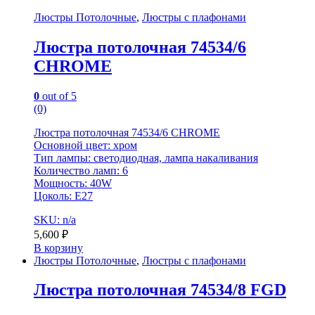
Люстры Потолочные
,
Люстры с плафонами
Люстра потолочная 74534/6
CHROME
0
out of 5
(0)
Люстра потолочная 74534/6 CHROME
Основной цвет: хром
Тип лампы: светодиодная, лампа накаливания
Количество ламп: 6
Мощность: 40W
Цоколь: E27
SKU: n/a
5,600
₽
В корзину
Люстры Потолочные
,
Люстры с плафонами
Люстра потолочная 74534/8 FGD