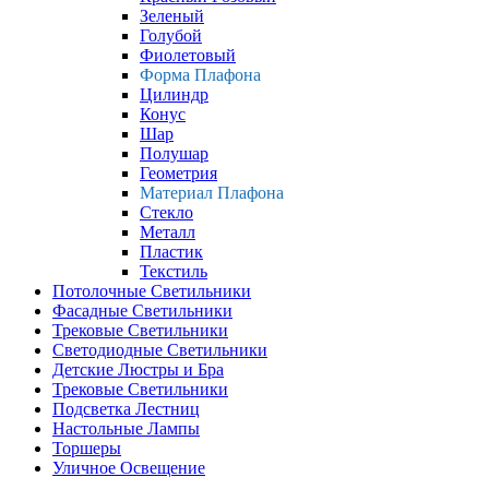
Зеленый
Голубой
Фиолетовый
Форма Плафона
Цилиндр
Конус
Шар
Полушар
Геометрия
Материал Плафона
Стекло
Металл
Пластик
Текстиль
Потолочные Светильники
Фасадные Светильники
Трековые Светильники
Светодиодные Светильники
Детские Люстры и Бра
Трековые Светильники
Подсветка Лестниц
Настольные Лампы
Торшеры
Уличное Освещение