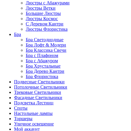
Люстры с Абажурами
Люстры Ветки
Большие Люстры
Люстры Космос
С Деревом Кантри
Люстры Флористика
Бра
Бра Светодиодные
Бра Лофт & Модерн
Бра Классика Свечи
Бра с Плафоном
Бра с Абажуром
Бра Хрустальные
Бра Дерево Кантри
Бра Флористика
Подвесные Светильники
Потолочные Светильники
Трековые Светильники
Фасадные Светильники
Подсветка Лестниц
Споты
Настольные лампы
Торшеры
Уличное освещение
Мой аккаунт