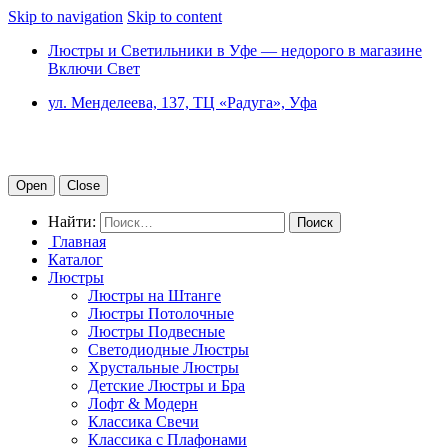
Skip to navigation
Skip to content
Люстры и Светильники в Уфе — недорого в магазине
Включи Свет
ул. Менделеева, 137, ТЦ «Радуга», Уфа
Open
Close
Найти:
Главная
Каталог
Люстры
Люстры на Штанге
Люстры Потолочные
Люстры Подвесные
Светодиодные Люстры
Хрустальные Люстры
Детские Люстры и Бра
Лофт & Модерн
Классика Свечи
Классика с Плафонами