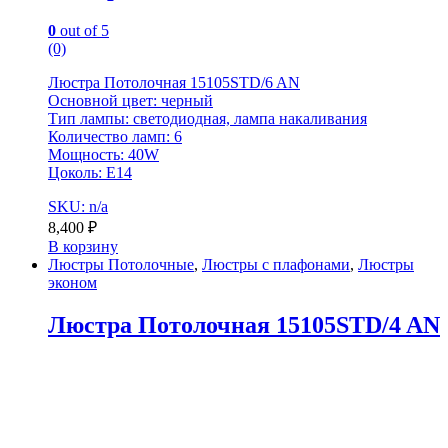
0
out of 5
(0)
Люстра Потолочная 15105STD/6 AN
Основной цвет: черный
Тип лампы: светодиодная, лампа накаливания
Количество ламп: 6
Мощность: 40W
Цоколь: E14
SKU: n/a
8,400
₽
В корзину
Люстры Потолочные
,
Люстры с плафонами
,
Люстры
эконом
Люстра Потолочная 15105STD/4 AN