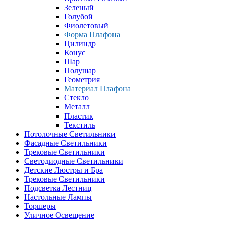
Зеленый
Голубой
Фиолетовый
Форма Плафона
Цилиндр
Конус
Шар
Полушар
Геометрия
Материал Плафона
Стекло
Металл
Пластик
Текстиль
Потолочные Светильники
Фасадные Светильники
Трековые Светильники
Светодиодные Светильники
Детские Люстры и Бра
Трековые Светильники
Подсветка Лестниц
Настольные Лампы
Торшеры
Уличное Освещение