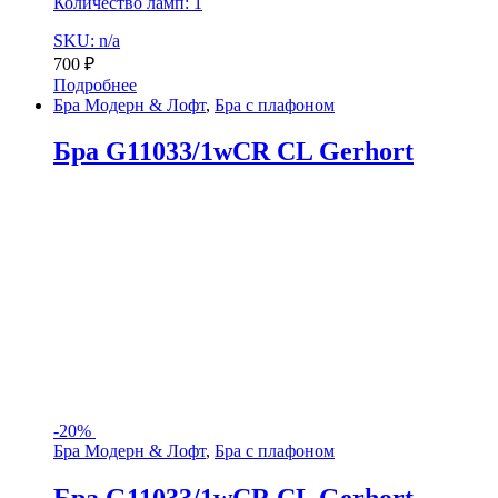
Количество ламп: 1
SKU: n/a
700
₽
Подробнее
Бра Модерн & Лофт
,
Бра с плафоном
Бра G11033/1wCR CL Gerhort
-
20%
Бра Модерн & Лофт
,
Бра с плафоном