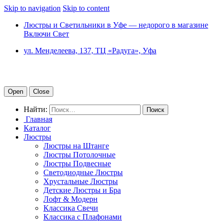
Skip to navigation
Skip to content
Люстры и Светильники в Уфе — недорого в магазине
Включи Свет
ул. Менделеева, 137, ТЦ «Радуга», Уфа
Open
Close
Найти:
Главная
Каталог
Люстры
Люстры на Штанге
Люстры Потолочные
Люстры Подвесные
Светодиодные Люстры
Хрустальные Люстры
Детские Люстры и Бра
Лофт & Модерн
Классика Свечи
Классика с Плафонами