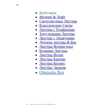
Категории
Модерн & Лофт
Светодиодные Люстры
Классические Свечи
Люстры с Плафонами
Хрустальные Люстры
Люстры с Абажурами
Детские люстры & Бра
Люстры Флористика
Большие Люстры
Люстры Ветки
Люстры Кантри
Люстры Космос
Люстры Эконом
Открыть Все