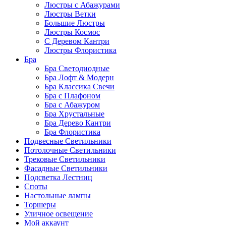
Люстры с Абажурами
Люстры Ветки
Большие Люстры
Люстры Космос
С Деревом Кантри
Люстры Флористика
Бра
Бра Светодиодные
Бра Лофт & Модерн
Бра Классика Свечи
Бра с Плафоном
Бра с Абажуром
Бра Хрустальные
Бра Дерево Кантри
Бра Флористика
Подвесные Светильники
Потолочные Светильники
Трековые Светильники
Фасадные Светильники
Подсветка Лестниц
Споты
Настольные лампы
Торшеры
Уличное освещение
Мой аккаунт