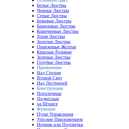
Основной Цвет
Белые Люстры
Черные Люстры
Серые Люстры
Бежевые Люстры
Бронзовые Люстры
Коричневые Люстры
Хром Люстры
Золотые Люстры
Оранжевые Желтые
Красные Розовые
Зеленые Люстры
Голубые Люстры
Применение
Над Столом
Второй Свет
Над Лестницей
Конструкция
Потолочные
Подвесные
на Штанге
Функции
Пульт Управления
Упр-ние Приложением
Ночник или Подсветка