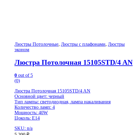
Люстры Потолочные
,
Люстры с плафонами
,
Люстры
эконом
Люстра Потолочная 15105STD/4 AN
0
out of 5
(0)
Люстра Потолочная 15105STD/4 AN
Основной цвет: черный
Тип лампы: светодиодная, лампа накаливания
Количество ламп: 4
Мощность: 40W
Цоколь: E14
SKU: n/a
5,200
₽