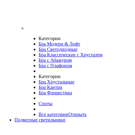
Категории
Бра Модерн & Лофт
Бра Светодиодные
Бра Классические с Хрусталем
Бра с Абажуром
Бра с Плафоном
Категории
Бра Хрустальные
Бра Кантри
Бра Флористика
Споты
Все категории
Открыть
Подвесные светильники