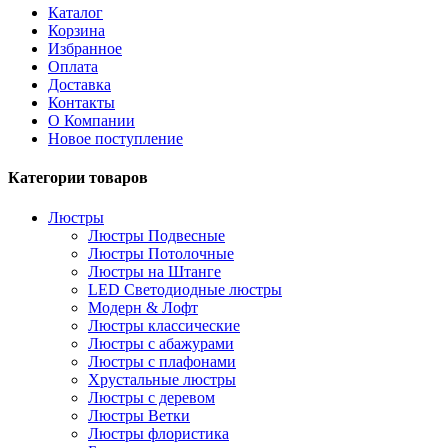
Каталог
Корзина
Избранное
Оплата
Доставка
Контакты
О Компании
Новое поступление
Категории товаров
Люстры
Люстры Подвесные
Люстры Потолочные
Люстры на Штанге
LED Светодиодные люстры
Модерн & Лофт
Люстры классические
Люстры с абажурами
Люстры с плафонами
Хрустальные люстры
Люстры с деревом
Люстры Ветки
Люстры флористика