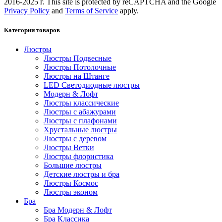
2016-2025 г. This site is protected by reCAPTCHA and the Google
Privacy Policy
and
Terms of Service
apply.
Категории товаров
Люстры
Люстры Подвесные
Люстры Потолочные
Люстры на Штанге
LED Светодиодные люстры
Модерн & Лофт
Люстры классические
Люстры с абажурами
Люстры с плафонами
Хрустальные люстры
Люстры с деревом
Люстры Ветки
Люстры флористика
Большие люстры
Детские люстры и бра
Люстры Космос
Люстры эконом
Бра
Бра Модерн & Лофт
Бра Классика