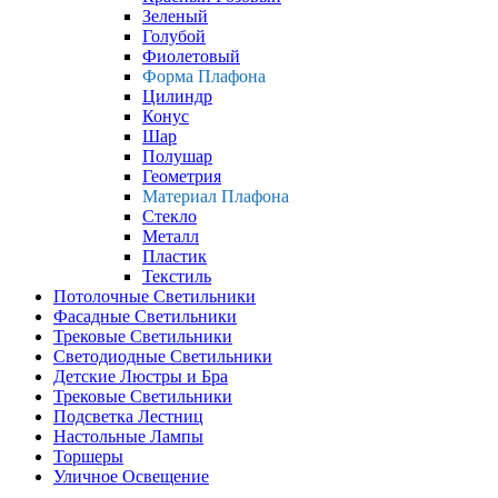
Зеленый
Голубой
Фиолетовый
Форма Плафона
Цилиндр
Конус
Шар
Полушар
Геометрия
Материал Плафона
Стекло
Металл
Пластик
Текстиль
Потолочные Светильники
Фасадные Светильники
Трековые Светильники
Светодиодные Светильники
Детские Люстры и Бра
Трековые Светильники
Подсветка Лестниц
Настольные Лампы
Торшеры
Уличное Освещение