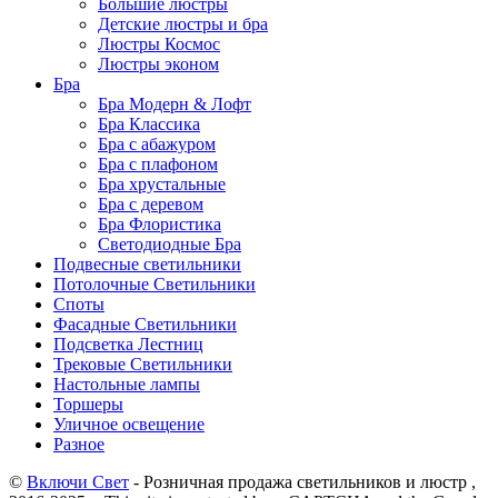
Большие люстры
Детские люстры и бра
Люстры Космос
Люстры эконом
Бра
Бра Модерн & Лофт
Бра Классика
Бра с абажуром
Бра с плафоном
Бра хрустальные
Бра с деревом
Бра Флористика
Светодиодные Бра
Подвесные светильники
Потолочные Светильники
Споты
Фасадные Светильники
Подсветка Лестниц
Трековые Светильники
Настольные лампы
Торшеры
Уличное освещение
Разное
©
Включи Свет
- Розничная продажа светильников и люстр ,