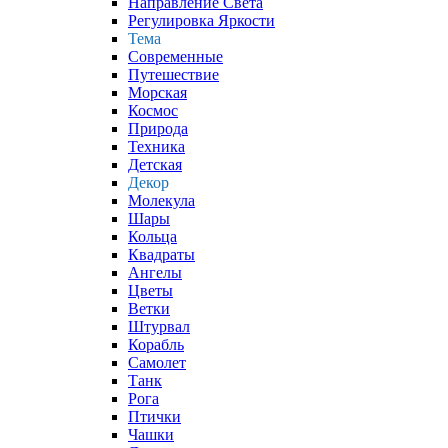
Направление Света
Регулировка Яркости
Тема
Современные
Путешествие
Морская
Космос
Природа
Техника
Детская
Декор
Молекула
Шары
Кольца
Квадраты
Ангелы
Цветы
Ветки
Штурвал
Корабль
Самолет
Танк
Рога
Птички
Чашки