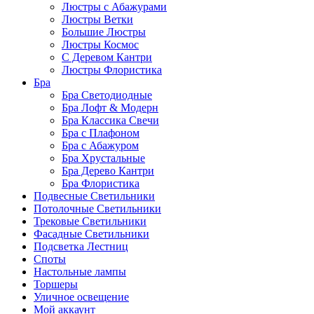
Люстры с Абажурами
Люстры Ветки
Большие Люстры
Люстры Космос
С Деревом Кантри
Люстры Флористика
Бра
Бра Светодиодные
Бра Лофт & Модерн
Бра Классика Свечи
Бра с Плафоном
Бра с Абажуром
Бра Хрустальные
Бра Дерево Кантри
Бра Флористика
Подвесные Светильники
Потолочные Светильники
Трековые Светильники
Фасадные Светильники
Подсветка Лестниц
Споты
Настольные лампы
Торшеры
Уличное освещение
Мой аккаунт