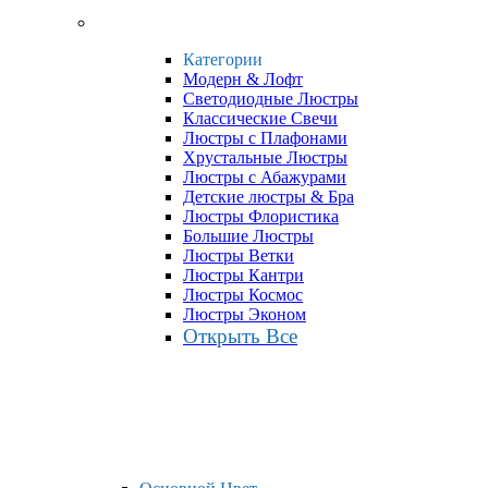
Категории
Модерн & Лофт
Светодиодные Люстры
Классические Свечи
Люстры с Плафонами
Хрустальные Люстры
Люстры с Абажурами
Детские люстры & Бра
Люстры Флористика
Большие Люстры
Люстры Ветки
Люстры Кантри
Люстры Космос
Люстры Эконом
Открыть Все