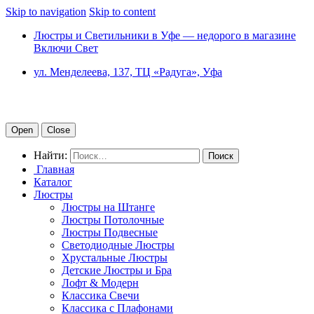
Skip to navigation
Skip to content
Люстры и Светильники в Уфе — недорого в магазине
Включи Свет
ул. Менделеева, 137, ТЦ «Радуга», Уфа
Open
Close
Найти:
Главная
Каталог
Люстры
Люстры на Штанге
Люстры Потолочные
Люстры Подвесные
Светодиодные Люстры
Хрустальные Люстры
Детские Люстры и Бра
Лофт & Модерн
Классика Свечи
Классика с Плафонами