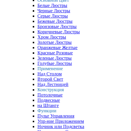
Основной Цвет
Белые Люстры
Черные Люстры
Серые Люстры
Бежевые Люстры
Бронзовые Люстры
Коричневые Люстры
Хром Люстры
Золотые Люстры
Оранжевые Желтые
Красные Розовые
Зеленые Люстры
Голубые Люстры
Применение
Над Столом
Второй Свет
Над Лестницей
Конструкция
Потолочные
Подвесные
на Штанге
Функции
Пульт Управления
Упр-ние Приложением
Ночник или Подсветка