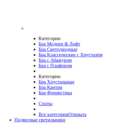
Категории
Бра Модерн & Лофт
Бра Светодиодные
Бра Классические с Хрусталем
Бра с Абажуром
Бра с Плафоном
Категории
Бра Хрустальные
Бра Кантри
Бра Флористика
Споты
Все категории
Открыть
Подвесные светильники