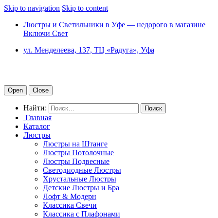
Skip to navigation
Skip to content
Люстры и Светильники в Уфе — недорого в магазине
Включи Свет
ул. Менделеева, 137, ТЦ «Радуга», Уфа
Open
Close
Найти:
Главная
Каталог
Люстры
Люстры на Штанге
Люстры Потолочные
Люстры Подвесные
Светодиодные Люстры
Хрустальные Люстры
Детские Люстры и Бра
Лофт & Модерн
Классика Свечи
Классика с Плафонами