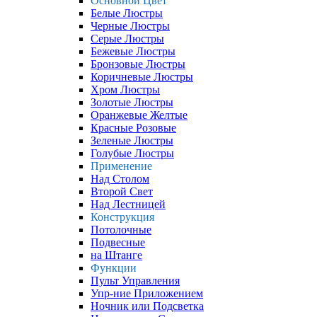
Основной Цвет
Белые Люстры
Черные Люстры
Серые Люстры
Бежевые Люстры
Бронзовые Люстры
Коричневые Люстры
Хром Люстры
Золотые Люстры
Оранжевые Желтые
Красные Розовые
Зеленые Люстры
Голубые Люстры
Применение
Над Столом
Второй Свет
Над Лестницей
Конструкция
Потолочные
Подвесные
на Штанге
Функции
Пульт Управления
Упр-ние Приложением
Ночник или Подсветка