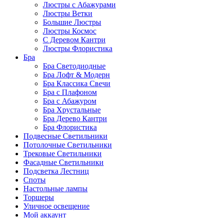
Люстры с Абажурами
Люстры Ветки
Большие Люстры
Люстры Космос
С Деревом Кантри
Люстры Флористика
Бра
Бра Светодиодные
Бра Лофт & Модерн
Бра Классика Свечи
Бра с Плафоном
Бра с Абажуром
Бра Хрустальные
Бра Дерево Кантри
Бра Флористика
Подвесные Светильники
Потолочные Светильники
Трековые Светильники
Фасадные Светильники
Подсветка Лестниц
Споты
Настольные лампы
Торшеры
Уличное освещение
Мой аккаунт