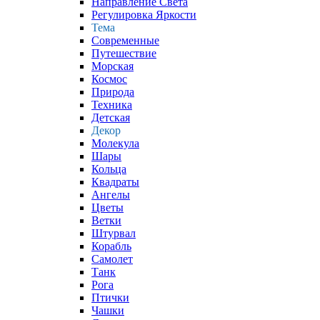
Направление Света
Регулировка Яркости
Тема
Современные
Путешествие
Морская
Космос
Природа
Техника
Детская
Декор
Молекула
Шары
Кольца
Квадраты
Ангелы
Цветы
Ветки
Штурвал
Корабль
Самолет
Танк
Рога
Птички
Чашки