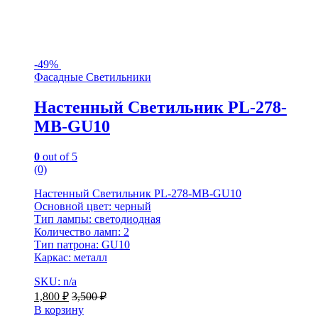
-
49%
Фасадные Светильники
Настенный Светильник PL-278-
MB-GU10
0
out of 5
(0)
Настенный Светильник PL-278-MB-GU10
Основной цвет: черный
Тип лампы: светодиодная
Количество ламп: 2
Тип патрона: GU10
Каркас: металл
SKU: n/a
1,800
₽
3,500
₽
В корзину