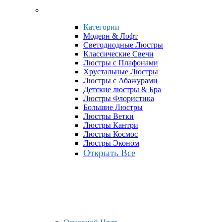
Категории
Модерн & Лофт
Светодиодные Люстры
Классические Свечи
Люстры с Плафонами
Хрустальные Люстры
Люстры с Абажурами
Детские люстры & Бра
Люстры Флористика
Большие Люстры
Люстры Ветки
Люстры Кантри
Люстры Космос
Люстры Эконом
Открыть Все