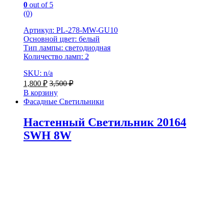
0
out of 5
(0)
Артикул: PL-278-MW-GU10
Основной цвет: белый
Тип лампы: светодиодная
Количество ламп: 2
SKU: n/a
1,800
₽
3,500
₽
В корзину
Фасадные Светильники
Настенный Светильник 20164
SWH 8W