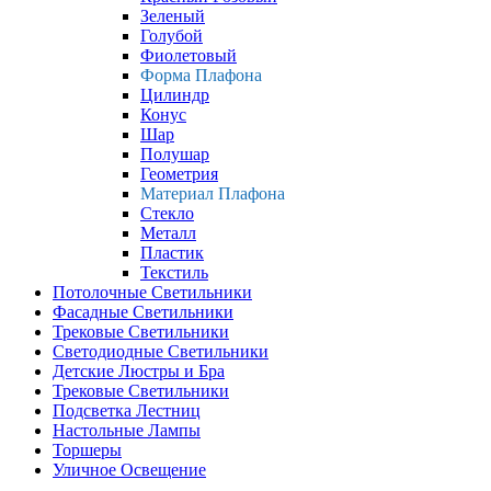
Зеленый
Голубой
Фиолетовый
Форма Плафона
Цилиндр
Конус
Шар
Полушар
Геометрия
Материал Плафона
Стекло
Металл
Пластик
Текстиль
Потолочные Светильники
Фасадные Светильники
Трековые Светильники
Светодиодные Светильники
Детские Люстры и Бра
Трековые Светильники
Подсветка Лестниц
Настольные Лампы
Торшеры
Уличное Освещение