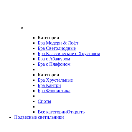
Категории
Бра Модерн & Лофт
Бра Светодиодные
Бра Классические с Хрусталем
Бра с Абажуром
Бра с Плафоном
Категории
Бра Хрустальные
Бра Кантри
Бра Флористика
Споты
Все категории
Открыть
Подвесные светильники