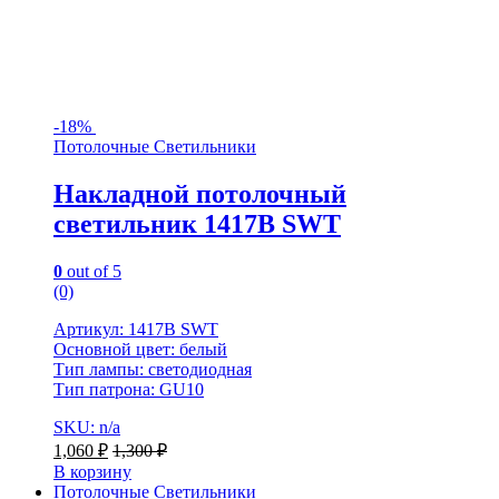
-
18%
Потолочные Светильники
Накладной потолочный
светильник 1417B SWT
0
out of 5
(0)
Артикул: 1417B SWT
Основной цвет: белый
Тип лампы: светодиодная
Тип патрона: GU10
SKU: n/a
1,060
₽
1,300
₽
В корзину
Потолочные Светильники