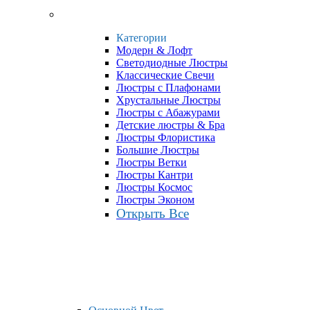
Категории
Модерн & Лофт
Светодиодные Люстры
Классические Свечи
Люстры с Плафонами
Хрустальные Люстры
Люстры с Абажурами
Детские люстры & Бра
Люстры Флористика
Большие Люстры
Люстры Ветки
Люстры Кантри
Люстры Космос
Люстры Эконом
Открыть Все