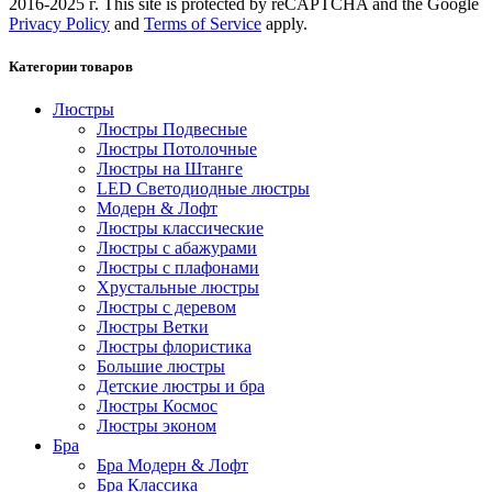
2016-2025 г. This site is protected by reCAPTCHA and the Google
Privacy Policy
and
Terms of Service
apply.
Категории товаров
Люстры
Люстры Подвесные
Люстры Потолочные
Люстры на Штанге
LED Светодиодные люстры
Модерн & Лофт
Люстры классические
Люстры с абажурами
Люстры с плафонами
Хрустальные люстры
Люстры с деревом
Люстры Ветки
Люстры флористика
Большие люстры
Детские люстры и бра
Люстры Космос
Люстры эконом
Бра
Бра Модерн & Лофт
Бра Классика