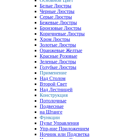
Основной Цвет
Белые Люстры
Черные Люстры
Серые Люстры
Бежевые Люстры
Бронзовые Люстры
Коричневые Люстры
Хром Люстры
Золотые Люстры
Оранжевые Желтые
Красные Розовые
Зеленые Люстры
Голубые Люстры
Применение
Над Столом
Второй Свет
Над Лестницей
Конструкция
Потолочные
Подвесные
на Штанге
Функции
Пульт Управления
Упр-ние Приложением
Ночник или Подсветка