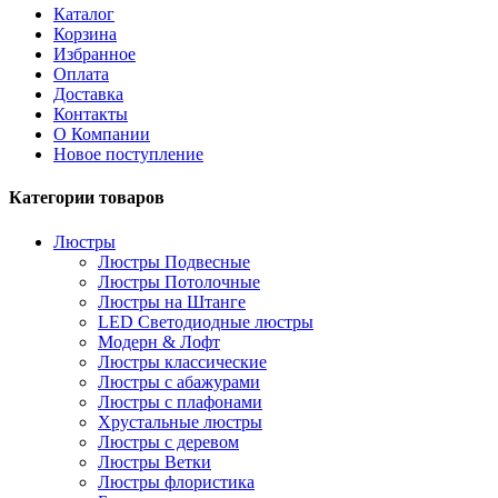
Каталог
Корзина
Избранное
Оплата
Доставка
Контакты
О Компании
Новое поступление
Категории товаров
Люстры
Люстры Подвесные
Люстры Потолочные
Люстры на Штанге
LED Светодиодные люстры
Модерн & Лофт
Люстры классические
Люстры с абажурами
Люстры с плафонами
Хрустальные люстры
Люстры с деревом
Люстры Ветки
Люстры флористика