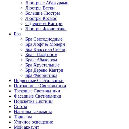
Люстры с Абажурами
Люстры Ветки
Большие Люстры
Люстры Космос
С Деревом Кантри
Люстры Флористика
Бра
Бра Светодиодные
Бра Лофт & Модерн
Бра Классика Свечи
Бра с Плафоном
Бра с Абажуром
Бра Хрустальные
Бра Дерево Кантри
Бра Флористика
Подвесные Светильники
Потолочные Светильники
Трековые Светильники
Фасадные Светильники
Подсветка Лестниц
Споты
Настольные лампы
Торшеры
Уличное освещение
Мой аккаунт