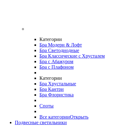
Категории
Бра Модерн & Лофт
Бра Светодиодные
Бра Классические с Хрусталем
Бра с Абажуром
Бра с Плафоном
Категории
Бра Хрустальные
Бра Кантри
Бра Флористика
Споты
Все категории
Открыть
Подвесные светильники