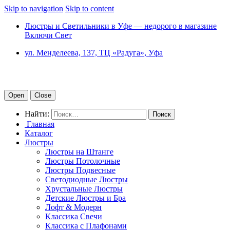
Skip to navigation
Skip to content
Люстры и Светильники в Уфе — недорого в магазине
Включи Свет
ул. Менделеева, 137, ТЦ «Радуга», Уфа
Open
Close
Найти:
Главная
Каталог
Люстры
Люстры на Штанге
Люстры Потолочные
Люстры Подвесные
Светодиодные Люстры
Хрустальные Люстры
Детские Люстры и Бра
Лофт & Модерн
Классика Свечи
Классика с Плафонами