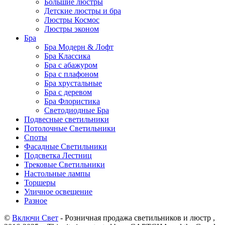
Большие люстры
Детские люстры и бра
Люстры Космос
Люстры эконом
Бра
Бра Модерн & Лофт
Бра Классика
Бра с абажуром
Бра с плафоном
Бра хрустальные
Бра с деревом
Бра Флористика
Светодиодные Бра
Подвесные светильники
Потолочные Светильники
Споты
Фасадные Светильники
Подсветка Лестниц
Трековые Светильники
Настольные лампы
Торшеры
Уличное освещение
Разное
©
Включи Свет
- Розничная продажа светильников и люстр ,