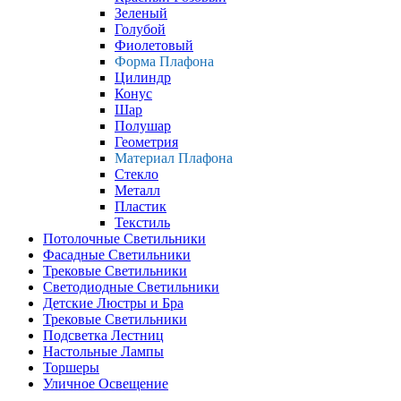
Зеленый
Голубой
Фиолетовый
Форма Плафона
Цилиндр
Конус
Шар
Полушар
Геометрия
Материал Плафона
Стекло
Металл
Пластик
Текстиль
Потолочные Светильники
Фасадные Светильники
Трековые Светильники
Светодиодные Светильники
Детские Люстры и Бра
Трековые Светильники
Подсветка Лестниц
Настольные Лампы
Торшеры
Уличное Освещение