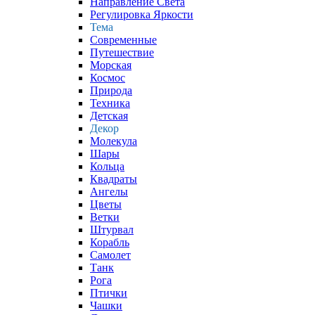
Направление Света
Регулировка Яркости
Тема
Современные
Путешествие
Морская
Космос
Природа
Техника
Детская
Декор
Молекула
Шары
Кольца
Квадраты
Ангелы
Цветы
Ветки
Штурвал
Корабль
Самолет
Танк
Рога
Птички
Чашки