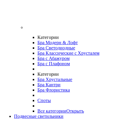
Категории
Бра Модерн & Лофт
Бра Светодиодные
Бра Классические с Хрусталем
Бра с Абажуром
Бра с Плафоном
Категории
Бра Хрустальные
Бра Кантри
Бра Флористика
Споты
Все категории
Открыть
Подвесные светильники