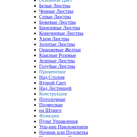
Основной Цвет
Белые Люстры
Черные Люстры
Серые Люстры
Бежевые Люстры
Бронзовые Люстры
Коричневые Люстры
Хром Люстры
Золотые Люстры
Оранжевые Желтые
Красные Розовые
Зеленые Люстры
Голубые Люстры
Применение
Над Столом
Второй Свет
Над Лестницей
Конструкция
Потолочные
Подвесные
на Штанге
Функции
Пульт Управления
Упр-ние Приложением
Ночник или Подсветка