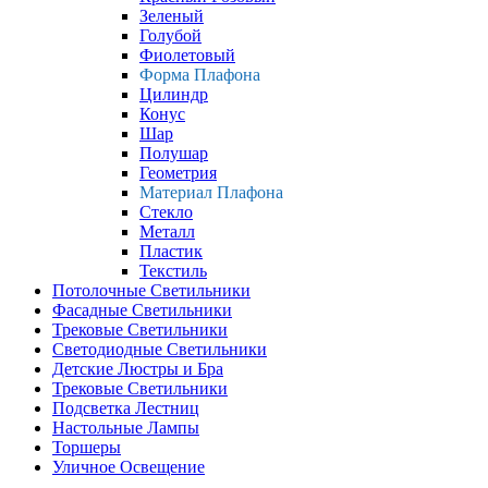
Зеленый
Голубой
Фиолетовый
Форма Плафона
Цилиндр
Конус
Шар
Полушар
Геометрия
Материал Плафона
Стекло
Металл
Пластик
Текстиль
Потолочные Светильники
Фасадные Светильники
Трековые Светильники
Светодиодные Светильники
Детские Люстры и Бра
Трековые Светильники
Подсветка Лестниц
Настольные Лампы
Торшеры
Уличное Освещение