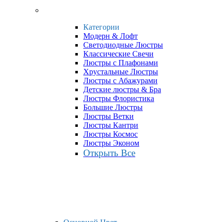
Категории
Модерн & Лофт
Светодиодные Люстры
Классические Свечи
Люстры с Плафонами
Хрустальные Люстры
Люстры с Абажурами
Детские люстры & Бра
Люстры Флористика
Большие Люстры
Люстры Ветки
Люстры Кантри
Люстры Космос
Люстры Эконом
Открыть Все