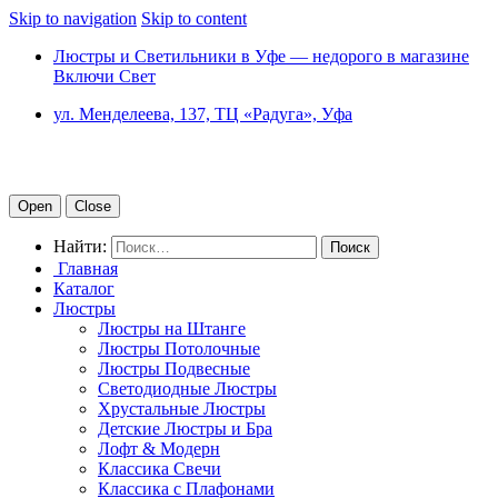
Skip to navigation
Skip to content
Люстры и Светильники в Уфе — недорого в магазине
Включи Свет
ул. Менделеева, 137, ТЦ «Радуга», Уфа
Open
Close
Найти:
Главная
Каталог
Люстры
Люстры на Штанге
Люстры Потолочные
Люстры Подвесные
Светодиодные Люстры
Хрустальные Люстры
Детские Люстры и Бра
Лофт & Модерн
Классика Свечи
Классика с Плафонами