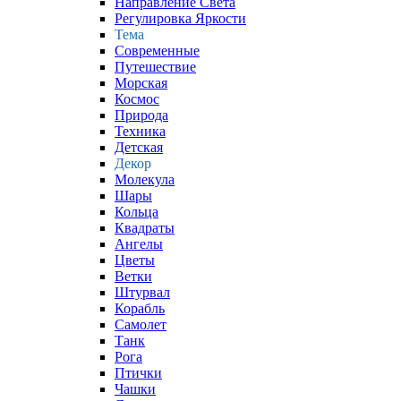
Направление Света
Регулировка Яркости
Тема
Современные
Путешествие
Морская
Космос
Природа
Техника
Детская
Декор
Молекула
Шары
Кольца
Квадраты
Ангелы
Цветы
Ветки
Штурвал
Корабль
Самолет
Танк
Рога
Птички
Чашки