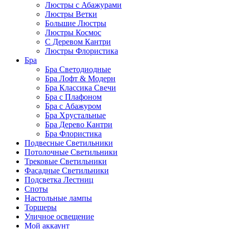
Люстры с Абажурами
Люстры Ветки
Большие Люстры
Люстры Космос
С Деревом Кантри
Люстры Флористика
Бра
Бра Светодиодные
Бра Лофт & Модерн
Бра Классика Свечи
Бра с Плафоном
Бра с Абажуром
Бра Хрустальные
Бра Дерево Кантри
Бра Флористика
Подвесные Светильники
Потолочные Светильники
Трековые Светильники
Фасадные Светильники
Подсветка Лестниц
Споты
Настольные лампы
Торшеры
Уличное освещение
Мой аккаунт