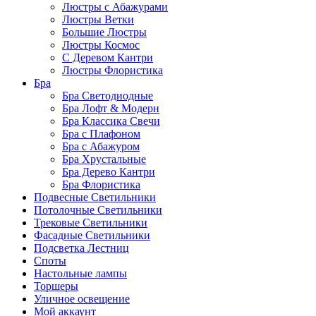
Люстры с Абажурами
Люстры Ветки
Большие Люстры
Люстры Космос
С Деревом Кантри
Люстры Флористика
Бра
Бра Светодиодные
Бра Лофт & Модерн
Бра Классика Свечи
Бра с Плафоном
Бра с Абажуром
Бра Хрустальные
Бра Дерево Кантри
Бра Флористика
Подвесные Светильники
Потолочные Светильники
Трековые Светильники
Фасадные Светильники
Подсветка Лестниц
Споты
Настольные лампы
Торшеры
Уличное освещение
Мой аккаунт