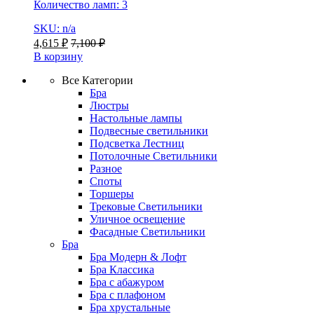
Количество ламп: 3
SKU: n/a
4,615
₽
7,100
₽
В корзину
Все Категории
Бра
Люстры
Настольные лампы
Подвесные светильники
Подсветка Лестниц
Потолочные Светильники
Разное
Споты
Торшеры
Трековые Светильники
Уличное освещение
Фасадные Светильники
Бра
Бра Модерн & Лофт
Бра Классика
Бра с абажуром
Бра с плафоном
Бра хрустальные