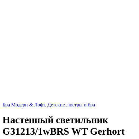
Бра Модерн & Лофт
,
Детские люстры и бра
Настенный светильник
G31213/1wBRS WT Gerhort