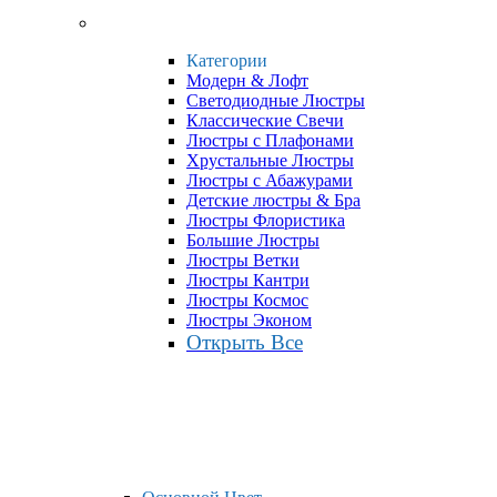
Категории
Модерн & Лофт
Светодиодные Люстры
Классические Свечи
Люстры с Плафонами
Хрустальные Люстры
Люстры с Абажурами
Детские люстры & Бра
Люстры Флористика
Большие Люстры
Люстры Ветки
Люстры Кантри
Люстры Космос
Люстры Эконом
Открыть Все