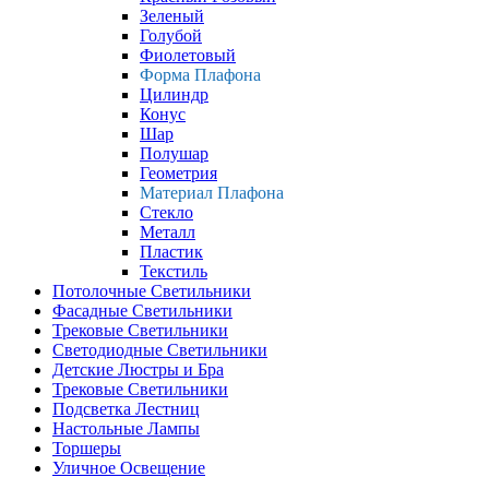
Зеленый
Голубой
Фиолетовый
Форма Плафона
Цилиндр
Конус
Шар
Полушар
Геометрия
Материал Плафона
Стекло
Металл
Пластик
Текстиль
Потолочные Светильники
Фасадные Светильники
Трековые Светильники
Светодиодные Светильники
Детские Люстры и Бра
Трековые Светильники
Подсветка Лестниц
Настольные Лампы
Торшеры
Уличное Освещение