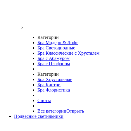
Категории
Бра Модерн & Лофт
Бра Светодиодные
Бра Классические с Хрусталем
Бра с Абажуром
Бра с Плафоном
Категории
Бра Хрустальные
Бра Кантри
Бра Флористика
Споты
Все категории
Открыть
Подвесные светильники