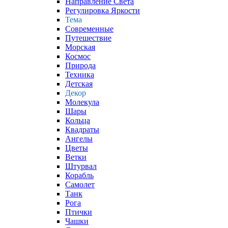
Направление Света
Регулировка Яркости
Тема
Современные
Путешествие
Морская
Космос
Природа
Техника
Детская
Декор
Молекула
Шары
Кольца
Квадраты
Ангелы
Цветы
Ветки
Штурвал
Корабль
Самолет
Танк
Рога
Птички
Чашки