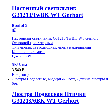
Настенный светильник
G31213/1wBK WT Gerhort
0
out of 5
(0)
Настенный светильник G31213/1wBK WT Gerhort
Основной цвет: черный
Тип лампы: светодиодная, лампа накаливания
Количество ламп: 1
Цоколь: G9
SKU: n/a
3,540
₽
В корзину
Люстры Подвесные
,
Модерн & Лофт
,
Детские люстры и
бра
Люстра Подвесная Птички
G31213/6BK WT Gerhort