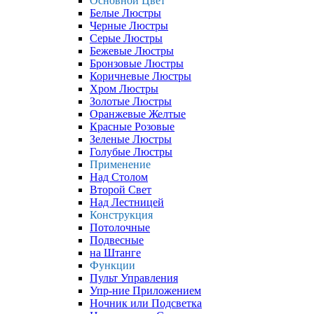
Основной Цвет
Белые Люстры
Черные Люстры
Серые Люстры
Бежевые Люстры
Бронзовые Люстры
Коричневые Люстры
Хром Люстры
Золотые Люстры
Оранжевые Желтые
Красные Розовые
Зеленые Люстры
Голубые Люстры
Применение
Над Столом
Второй Свет
Над Лестницей
Конструкция
Потолочные
Подвесные
на Штанге
Функции
Пульт Управления
Упр-ние Приложением
Ночник или Подсветка