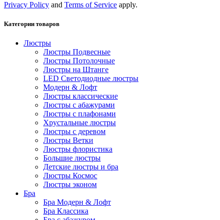
Privacy Policy
and
Terms of Service
apply.
Категории товаров
Люстры
Люстры Подвесные
Люстры Потолочные
Люстры на Штанге
LED Светодиодные люстры
Модерн & Лофт
Люстры классические
Люстры с абажурами
Люстры с плафонами
Хрустальные люстры
Люстры с деревом
Люстры Ветки
Люстры флористика
Большие люстры
Детские люстры и бра
Люстры Космос
Люстры эконом
Бра
Бра Модерн & Лофт
Бра Классика
Бра с абажуром