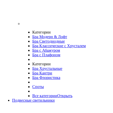
Категории
Бра Модерн & Лофт
Бра Светодиодные
Бра Классические с Хрусталем
Бра с Абажуром
Бра с Плафоном
Категории
Бра Хрустальные
Бра Кантри
Бра Флористика
Споты
Все категории
Открыть
Подвесные светильники