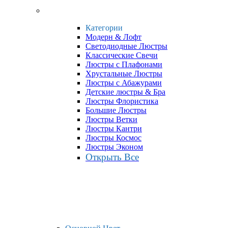
Категории
Модерн & Лофт
Светодиодные Люстры
Классические Свечи
Люстры с Плафонами
Хрустальные Люстры
Люстры с Абажурами
Детские люстры & Бра
Люстры Флористика
Большие Люстры
Люстры Ветки
Люстры Кантри
Люстры Космос
Люстры Эконом
Открыть Все