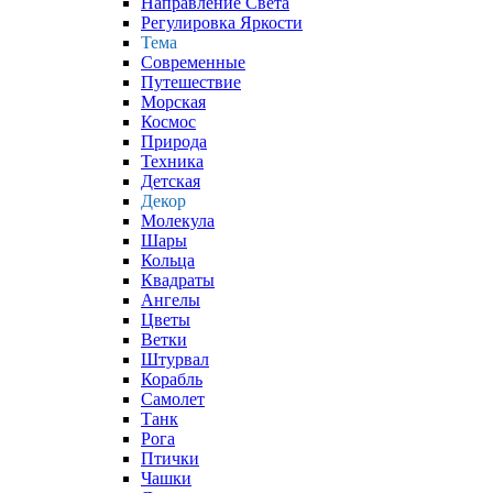
Направление Света
Регулировка Яркости
Тема
Современные
Путешествие
Морская
Космос
Природа
Техника
Детская
Декор
Молекула
Шары
Кольца
Квадраты
Ангелы
Цветы
Ветки
Штурвал
Корабль
Самолет
Танк
Рога
Птички
Чашки