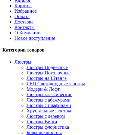
Каталог
Корзина
Избранное
Оплата
Доставка
Контакты
О Компании
Новое поступление
Категории товаров
Люстры
Люстры Подвесные
Люстры Потолочные
Люстры на Штанге
LED Светодиодные люстры
Модерн & Лофт
Люстры классические
Люстры с абажурами
Люстры с плафонами
Хрустальные люстры
Люстры с деревом
Люстры Ветки
Люстры флористика
Большие люстры