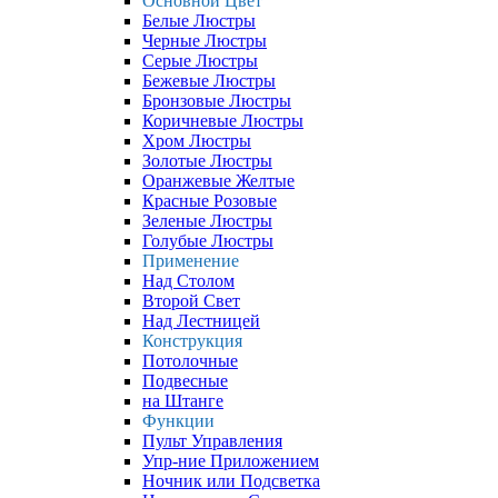
Основной Цвет
Белые Люстры
Черные Люстры
Серые Люстры
Бежевые Люстры
Бронзовые Люстры
Коричневые Люстры
Хром Люстры
Золотые Люстры
Оранжевые Желтые
Красные Розовые
Зеленые Люстры
Голубые Люстры
Применение
Над Столом
Второй Свет
Над Лестницей
Конструкция
Потолочные
Подвесные
на Штанге
Функции
Пульт Управления
Упр-ние Приложением
Ночник или Подсветка