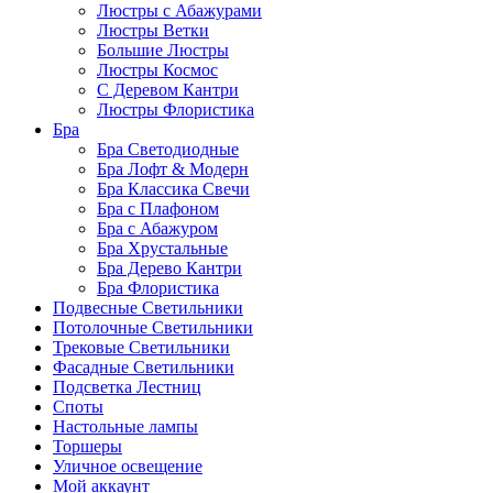
Люстры с Абажурами
Люстры Ветки
Большие Люстры
Люстры Космос
С Деревом Кантри
Люстры Флористика
Бра
Бра Светодиодные
Бра Лофт & Модерн
Бра Классика Свечи
Бра с Плафоном
Бра с Абажуром
Бра Хрустальные
Бра Дерево Кантри
Бра Флористика
Подвесные Светильники
Потолочные Светильники
Трековые Светильники
Фасадные Светильники
Подсветка Лестниц
Споты
Настольные лампы
Торшеры
Уличное освещение
Мой аккаунт