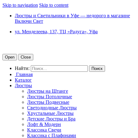
Skip to navigation
Skip to content
Люстры и Светильники в Уфе — недорого в магазине
Включи Свет
ул. Менделеева, 137, ТЦ «Радуга», Уфа
Open
Close
Найти:
Главная
Каталог
Люстры
Люстры на Штанге
Люстры Потолочные
Люстры Подвесные
Светодиодные Люстры
Хрустальные Люстры
Детские Люстры и Бра
Лофт & Модерн
Классика Свечи
Классика с Плафонами