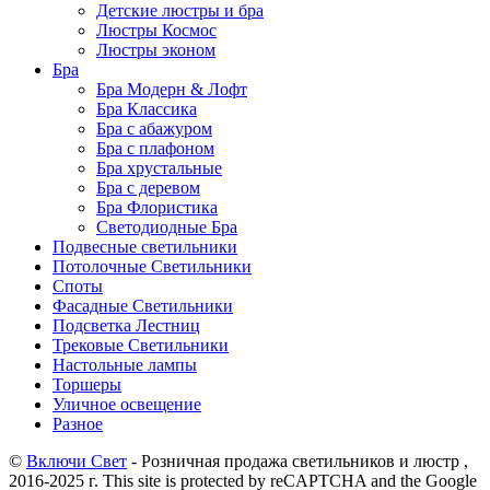
Детские люстры и бра
Люстры Космос
Люстры эконом
Бра
Бра Модерн & Лофт
Бра Классика
Бра с абажуром
Бра с плафоном
Бра хрустальные
Бра с деревом
Бра Флористика
Светодиодные Бра
Подвесные светильники
Потолочные Светильники
Споты
Фасадные Светильники
Подсветка Лестниц
Трековые Светильники
Настольные лампы
Торшеры
Уличное освещение
Разное
©
Включи Свет
- Розничная продажа светильников и люстр ,
2016-2025 г. This site is protected by reCAPTCHA and the Google