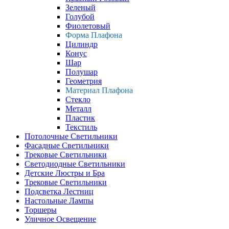
Зеленый
Голубой
Фиолетовый
Форма Плафона
Цилиндр
Конус
Шар
Полушар
Геометрия
Материал Плафона
Стекло
Металл
Пластик
Текстиль
Потолочные Светильники
Фасадные Светильники
Трековые Светильники
Светодиодные Светильники
Детские Люстры и Бра
Трековые Светильники
Подсветка Лестниц
Настольные Лампы
Торшеры
Уличное Освещение