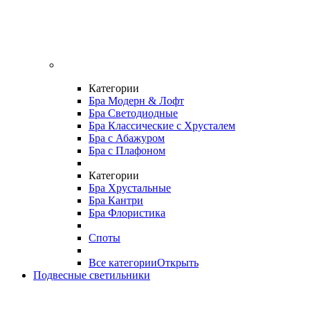
Категории
Бра Модерн & Лофт
Бра Светодиодные
Бра Классические с Хрусталем
Бра с Абажуром
Бра с Плафоном
Категории
Бра Хрустальные
Бра Кантри
Бра Флористика
Споты
Все категории
Открыть
Подвесные светильники