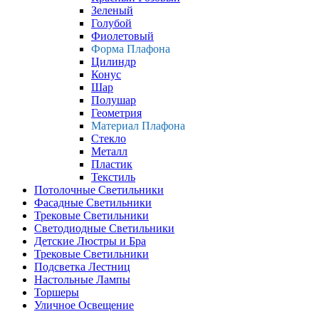
Зеленый
Голубой
Фиолетовый
Форма Плафона
Цилиндр
Конус
Шар
Полушар
Геометрия
Материал Плафона
Стекло
Металл
Пластик
Текстиль
Потолочные Светильники
Фасадные Светильники
Трековые Светильники
Светодиодные Светильники
Детские Люстры и Бра
Трековые Светильники
Подсветка Лестниц
Настольные Лампы
Торшеры
Уличное Освещение