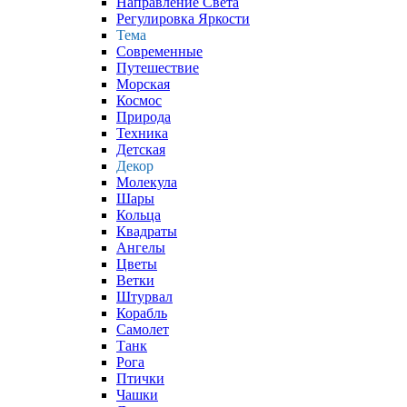
Направление Света
Регулировка Яркости
Тема
Современные
Путешествие
Морская
Космос
Природа
Техника
Детская
Декор
Молекула
Шары
Кольца
Квадраты
Ангелы
Цветы
Ветки
Штурвал
Корабль
Самолет
Танк
Рога
Птички
Чашки