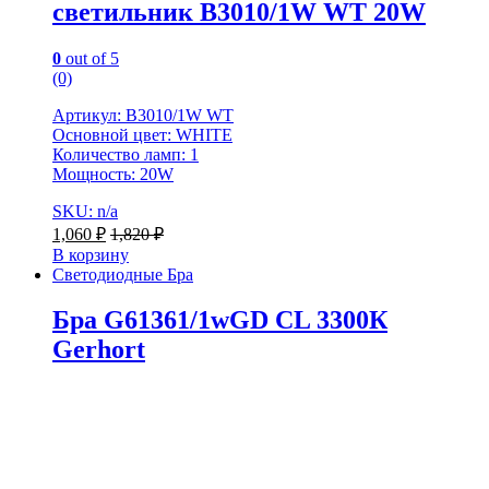
светильник B3010/1W WT 20W
0
out of 5
(0)
Артикул: B3010/1W WT
Основной цвет: WHITE
Количество ламп: 1
Мощность: 20W
SKU: n/a
1,060
₽
1,820
₽
В корзину
Светодиодные Бра
Бра G61361/1wGD CL 3300К
Gerhort