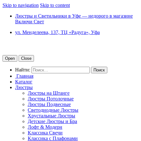
Skip to navigation
Skip to content
Люстры и Светильники в Уфе — недорого в магазине
Включи Свет
ул. Менделеева, 137, ТЦ «Радуга», Уфа
Open
Close
Найти:
Главная
Каталог
Люстры
Люстры на Штанге
Люстры Потолочные
Люстры Подвесные
Светодиодные Люстры
Хрустальные Люстры
Детские Люстры и Бра
Лофт & Модерн
Классика Свечи
Классика с Плафонами