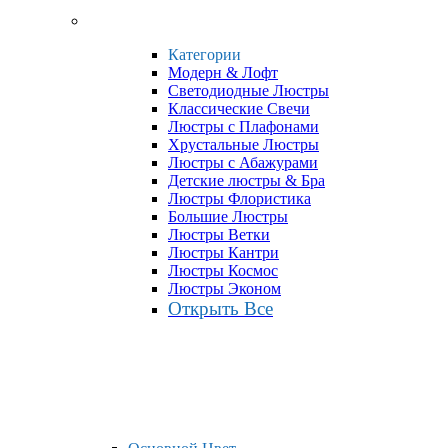
Категории
Модерн & Лофт
Светодиодные Люстры
Классические Свечи
Люстры с Плафонами
Хрустальные Люстры
Люстры с Абажурами
Детские люстры & Бра
Люстры Флористика
Большие Люстры
Люстры Ветки
Люстры Кантри
Люстры Космос
Люстры Эконом
Открыть Все