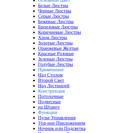
Основной Цвет
Белые Люстры
Черные Люстры
Серые Люстры
Бежевые Люстры
Бронзовые Люстры
Коричневые Люстры
Хром Люстры
Золотые Люстры
Оранжевые Желтые
Красные Розовые
Зеленые Люстры
Голубые Люстры
Применение
Над Столом
Второй Свет
Над Лестницей
Конструкция
Потолочные
Подвесные
на Штанге
Функции
Пульт Управления
Упр-ние Приложением
Ночник или Подсветка