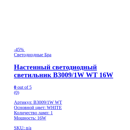
-
45%
Светодиодные Бра
Настенный светодиодный
светильник B3009/1W WT 16W
0
out of 5
(0)
Артикул: B3009/1W WT
Основной цвет: WHITE
Количество ламп: 1
Мощность: 16W
SKU: n/a