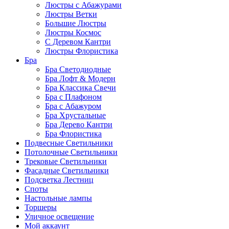
Люстры с Абажурами
Люстры Ветки
Большие Люстры
Люстры Космос
С Деревом Кантри
Люстры Флористика
Бра
Бра Светодиодные
Бра Лофт & Модерн
Бра Классика Свечи
Бра с Плафоном
Бра с Абажуром
Бра Хрустальные
Бра Дерево Кантри
Бра Флористика
Подвесные Светильники
Потолочные Светильники
Трековые Светильники
Фасадные Светильники
Подсветка Лестниц
Споты
Настольные лампы
Торшеры
Уличное освещение
Мой аккаунт