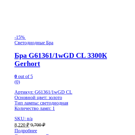
-
15%
Светодиодные Бра
Бра G61361/1wGD CL 3300К
Gerhort
0
out of 5
(0)
Артикул: G61361/1wGD CL
Основной цвет: золото
Тип лампы: светодиодная
Количество ламп: 1
SKU: n/a
8,220
₽
9,700
₽
Подробнее