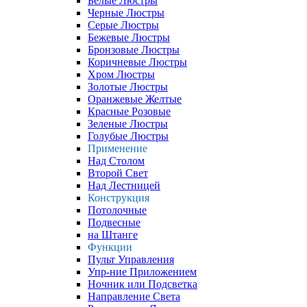
Белые Люстры
Черные Люстры
Серые Люстры
Бежевые Люстры
Бронзовые Люстры
Коричневые Люстры
Хром Люстры
Золотые Люстры
Оранжевые Желтые
Красные Розовые
Зеленые Люстры
Голубые Люстры
Применение
Над Столом
Второй Свет
Над Лестницей
Конструкция
Потолочные
Подвесные
на Штанге
Функции
Пульт Управления
Упр-ние Приложением
Ночник или Подсветка
Направление Света