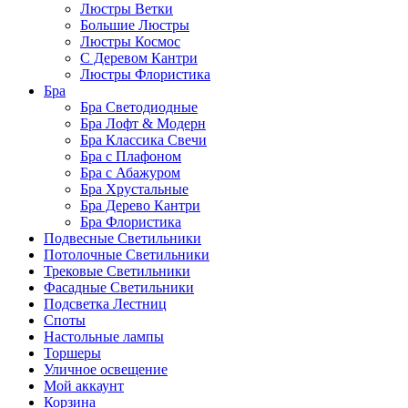
Люстры Ветки
Большие Люстры
Люстры Космос
С Деревом Кантри
Люстры Флористика
Бра
Бра Светодиодные
Бра Лофт & Модерн
Бра Классика Свечи
Бра с Плафоном
Бра с Абажуром
Бра Хрустальные
Бра Дерево Кантри
Бра Флористика
Подвесные Светильники
Потолочные Светильники
Трековые Светильники
Фасадные Светильники
Подсветка Лестниц
Споты
Настольные лампы
Торшеры
Уличное освещение
Мой аккаунт
Корзина