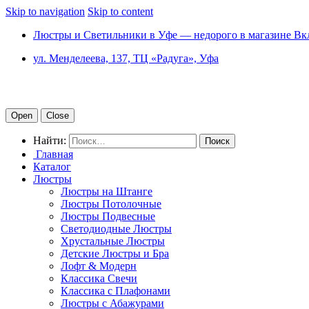
Skip to navigation
Skip to content
Люстры и Светильники в Уфе — недорого в магазине Вк
ул. Менделеева, 137, ТЦ «Радуга», Уфа
Open
Close
Найти:
Главная
Каталог
Люстры
Люстры на Штанге
Люстры Потолочные
Люстры Подвесные
Светодиодные Люстры
Хрустальные Люстры
Детские Люстры и Бра
Лофт & Модерн
Классика Свечи
Классика с Плафонами
Люстры с Абажурами