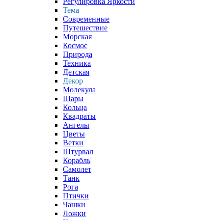
Регулировка Яркости
Тема
Современные
Путешествие
Морская
Космос
Природа
Техника
Детская
Декор
Молекула
Шары
Кольца
Квадраты
Ангелы
Цветы
Ветки
Штурвал
Корабль
Самолет
Танк
Рога
Птички
Чашки
Ложки