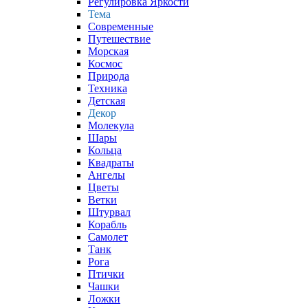
Регулировка Яркости
Тема
Современные
Путешествие
Морская
Космос
Природа
Техника
Детская
Декор
Молекула
Шары
Кольца
Квадраты
Ангелы
Цветы
Ветки
Штурвал
Корабль
Самолет
Танк
Рога
Птички
Чашки
Ложки