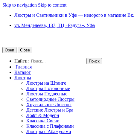
Skip to navigation
Skip to content
Люстры и Светильники в Уфе — недорого в магазине Вк
ул. Менделеева, 137, ТЦ «Радуга», Уфа
Open
Close
Найти:
Главная
Каталог
Люстры
Люстры на Штанге
Люстры Потолочные
Люстры Подвесные
Светодиодные Люстры
Хрустальные Люстры
Детские Люстры и Бра
Лофт & Модерн
Классика Свечи
Классика с Плафонами
Люстры с Абажурами