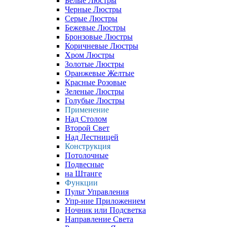
Белые Люстры
Черные Люстры
Серые Люстры
Бежевые Люстры
Бронзовые Люстры
Коричневые Люстры
Хром Люстры
Золотые Люстры
Оранжевые Желтые
Красные Розовые
Зеленые Люстры
Голубые Люстры
Применение
Над Столом
Второй Свет
Над Лестницей
Конструкция
Потолочные
Подвесные
на Штанге
Функции
Пульт Управления
Упр-ние Приложением
Ночник или Подсветка
Направление Света