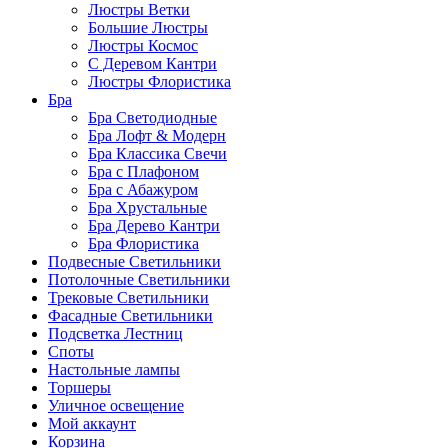
Люстры Ветки
Большие Люстры
Люстры Космос
С Деревом Кантри
Люстры Флористика
Бра
Бра Светодиодные
Бра Лофт & Модерн
Бра Классика Свечи
Бра с Плафоном
Бра с Абажуром
Бра Хрустальные
Бра Дерево Кантри
Бра Флористика
Подвесные Светильники
Потолочные Светильники
Трековые Светильники
Фасадные Светильники
Подсветка Лестниц
Споты
Настольные лампы
Торшеры
Уличное освещение
Мой аккаунт
Корзина