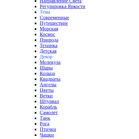
Направление Света
Регулировка Яркости
Тема
Современные
Путешествие
Морская
Космос
Природа
Техника
Детская
Декор
Молекула
Шары
Кольца
Квадраты
Ангелы
Цветы
Ветки
Штурвал
Корабль
Самолет
Танк
Рога
Птички
Чашки