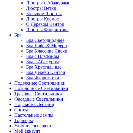
Люстры с Абажурами
Люстры Ветки
Большие Люстры
Люстры Космос
С Деревом Кантри
Люстры Флористика
Бра
Бра Светодиодные
Бра Лофт & Модерн
Бра Классика Свечи
Бра с Плафоном
Бра с Абажуром
Бра Хрустальные
Бра Дерево Кантри
Бра Флористика
Подвесные Светильники
Потолочные Светильники
Трековые Светильники
Фасадные Светильники
Подсветка Лестниц
Споты
Настольные лампы
Торшеры
Уличное освещение
Мой аккаунт