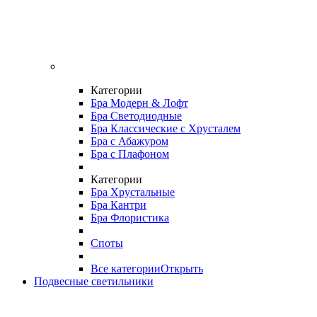
Категории
Бра Модерн & Лофт
Бра Светодиодные
Бра Классические с Хрусталем
Бра с Абажуром
Бра с Плафоном
Категории
Бра Хрустальные
Бра Кантри
Бра Флористика
Споты
Все категории
Открыть
Подвесные светильники