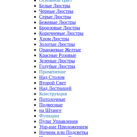
Основной Цвет
Белые Люстры
Черные Люстры
Серые Люстры
Бежевые Люстры
Бронзовые Люстры
Коричневые Люстры
Хром Люстры
Золотые Люстры
Оранжевые Желтые
Красные Розовые
Зеленые Люстры
Голубые Люстры
Применение
Над Столом
Второй Свет
Над Лестницей
Конструкция
Потолочные
Подвесные
на Штанге
Функции
Пульт Управления
Упр-ние Приложением
Ночник или Подсветка