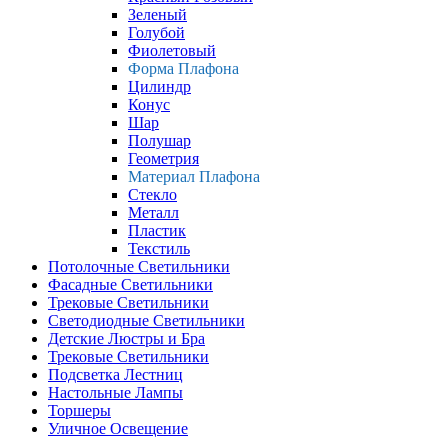
Зеленый
Голубой
Фиолетовый
Форма Плафона
Цилиндр
Конус
Шар
Полушар
Геометрия
Материал Плафона
Стекло
Металл
Пластик
Текстиль
Потолочные Светильники
Фасадные Светильники
Трековые Светильники
Светодиодные Светильники
Детские Люстры и Бра
Трековые Светильники
Подсветка Лестниц
Настольные Лампы
Торшеры
Уличное Освещение