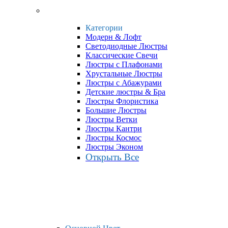
Категории
Модерн & Лофт
Светодиодные Люстры
Классические Свечи
Люстры с Плафонами
Хрустальные Люстры
Люстры с Абажурами
Детские люстры & Бра
Люстры Флористика
Большие Люстры
Люстры Ветки
Люстры Кантри
Люстры Космос
Люстры Эконом
Открыть Все