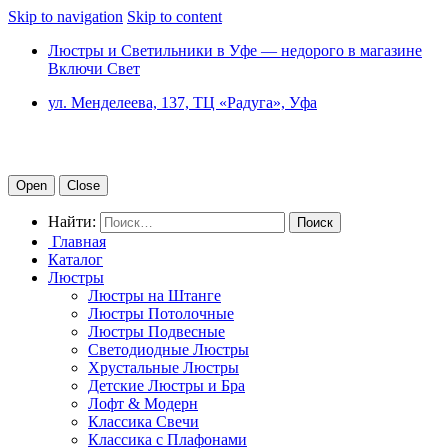
Skip to navigation
Skip to content
Люстры и Светильники в Уфе — недорого в магазине
Включи Свет
ул. Менделеева, 137, ТЦ «Радуга», Уфа
Open
Close
Найти:
Главная
Каталог
Люстры
Люстры на Штанге
Люстры Потолочные
Люстры Подвесные
Светодиодные Люстры
Хрустальные Люстры
Детские Люстры и Бра
Лофт & Модерн
Классика Свечи
Классика с Плафонами