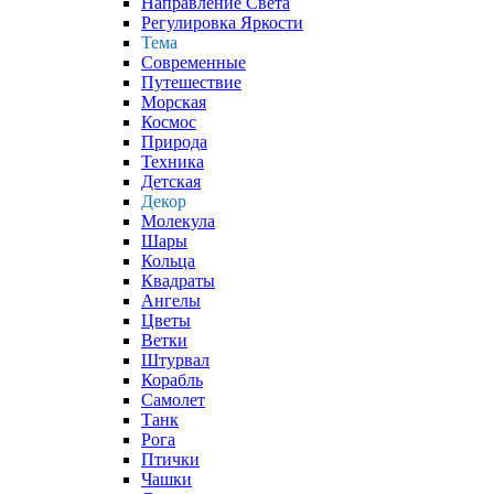
Направление Света
Регулировка Яркости
Тема
Современные
Путешествие
Морская
Космос
Природа
Техника
Детская
Декор
Молекула
Шары
Кольца
Квадраты
Ангелы
Цветы
Ветки
Штурвал
Корабль
Самолет
Танк
Рога
Птички
Чашки