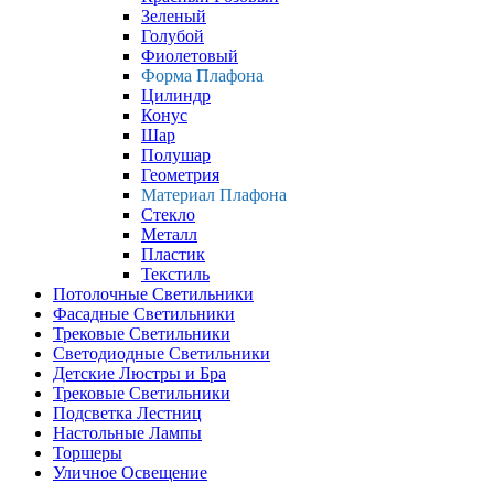
Зеленый
Голубой
Фиолетовый
Форма Плафона
Цилиндр
Конус
Шар
Полушар
Геометрия
Материал Плафона
Стекло
Металл
Пластик
Текстиль
Потолочные Светильники
Фасадные Светильники
Трековые Светильники
Светодиодные Светильники
Детские Люстры и Бра
Трековые Светильники
Подсветка Лестниц
Настольные Лампы
Торшеры
Уличное Освещение