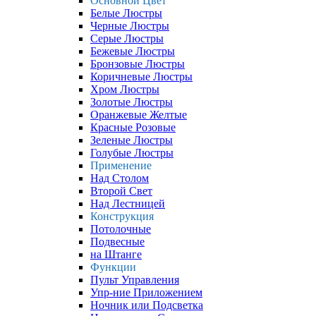
Основной Цвет
Белые Люстры
Черные Люстры
Серые Люстры
Бежевые Люстры
Бронзовые Люстры
Коричневые Люстры
Хром Люстры
Золотые Люстры
Оранжевые Желтые
Красные Розовые
Зеленые Люстры
Голубые Люстры
Применение
Над Столом
Второй Свет
Над Лестницей
Конструкция
Потолочные
Подвесные
на Штанге
Функции
Пульт Управления
Упр-ние Приложением
Ночник или Подсветка