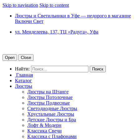
Skip to navigation
Skip to content
Люстры и Светильники в Уфе — недорого в магазине
Включи Свет
ул. Менделеева, 137, ТЦ «Радуга», Уфа
Open
Close
Найти:
Главная
Каталог
Люстры
Люстры на Штанге
Люстры Потолочные
Люстры Подвесные
Светодиодные Люстры
Хрустальные Люстры
Детские Люстры и Бра
Лофт & Модерн
Классика Свечи
Классика с Плафонами