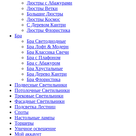
Люстры с Абажурами
Люстры Ветки
Большие Люстры
Люстры Космос
С Деревом Кантри
Люстры Флористика
Бра
Бра Светодиодные
Бра Лофт & Модерн
Бра Классика Свечи
Бра с Плафоном
Бра с Абажуром
Бра Хрустальные
Бра Дерево Кантри
Бра Флористика
Подвесные Светильники
Потолочные Светильники
Трековые Светильники
Фасадные Светильники
Подсветка Лестниц
Споты
Настольные лампы
Торшеры
Уличное освещение
Мой аккаунт