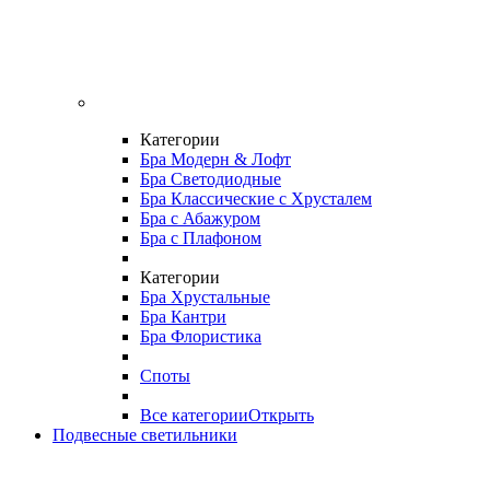
Категории
Бра Модерн & Лофт
Бра Светодиодные
Бра Классические с Хрусталем
Бра с Абажуром
Бра с Плафоном
Категории
Бра Хрустальные
Бра Кантри
Бра Флористика
Споты
Все категории
Открыть
Подвесные светильники