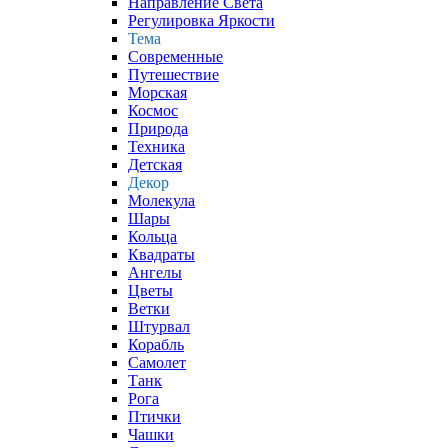
Направление Света
Регулировка Яркости
Тема
Современные
Путешествие
Морская
Космос
Природа
Техника
Детская
Декор
Молекула
Шары
Кольца
Квадраты
Ангелы
Цветы
Ветки
Штурвал
Корабль
Самолет
Танк
Рога
Птички
Чашки