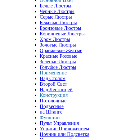
Основной Цвет
Белые Люстры
Черные Люстры
Серые Люстры
Бежевые Люстры
Бронзовые Люстры
Коричневые Люстры
Хром Люстры
Золотые Люстры
Оранжевые Желтые
Красные Розовые
Зеленые Люстры
Голубые Люстры
Применение
Над Столом
Второй Свет
Над Лестницей
Конструкция
Потолочные
Подвесные
на Штанге
Функции
Пульт Управления
Упр-ние Приложением
Ночник или Подсветка