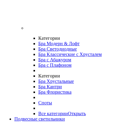
Категории
Бра Модерн & Лофт
Бра Светодиодные
Бра Классические с Хрусталем
Бра с Абажуром
Бра с Плафоном
Категории
Бра Хрустальные
Бра Кантри
Бра Флористика
Споты
Все категории
Открыть
Подвесные светильники