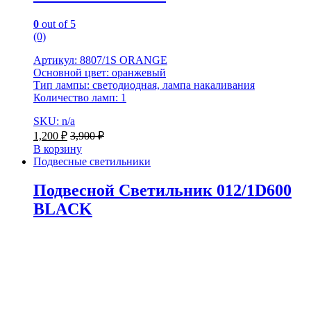
0
out of 5
(0)
Артикул: 8807/1S ORANGE
Основной цвет: оранжевый
Тип лампы: светодиодная, лампа накаливания
Количество ламп: 1
SKU: n/a
1,200
₽
3,900
₽
В корзину
Подвесные светильники
Подвесной Светильник 012/1D600
BLACK