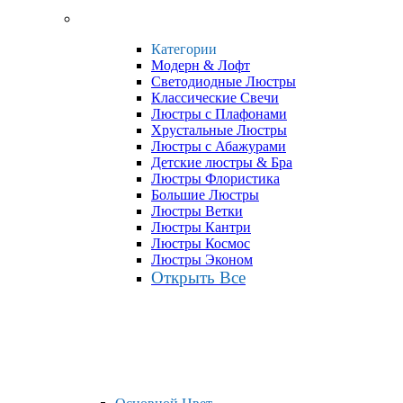
Категории
Модерн & Лофт
Светодиодные Люстры
Классические Свечи
Люстры с Плафонами
Хрустальные Люстры
Люстры с Абажурами
Детские люстры & Бра
Люстры Флористика
Большие Люстры
Люстры Ветки
Люстры Кантри
Люстры Космос
Люстры Эконом
Открыть Все