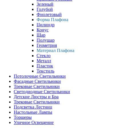
Зеленый
Голубой
Фиолетовый
Форма Плафона
Цилиндр
Конус
Шар
Полушар
Геометрия
Материал Плафона
Стекло
Металл
Пластик
Текстиль
Потолочные Светильники
Фасадные Светильники
Трековые Светильники
Светодиодные Светильники
Детские Люстры и Бра
Трековые Светильники
Подсветка Лестниц
Настольные Лампы
Торшеры
Уличное Освещение