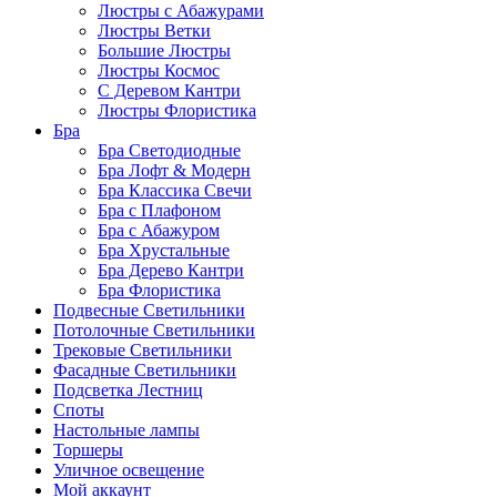
Люстры с Абажурами
Люстры Ветки
Большие Люстры
Люстры Космос
С Деревом Кантри
Люстры Флористика
Бра
Бра Светодиодные
Бра Лофт & Модерн
Бра Классика Свечи
Бра с Плафоном
Бра с Абажуром
Бра Хрустальные
Бра Дерево Кантри
Бра Флористика
Подвесные Светильники
Потолочные Светильники
Трековые Светильники
Фасадные Светильники
Подсветка Лестниц
Споты
Настольные лампы
Торшеры
Уличное освещение
Мой аккаунт