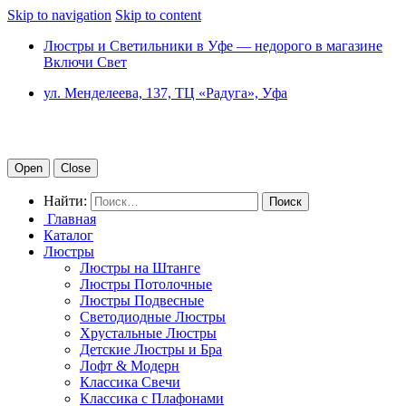
Skip to navigation
Skip to content
Люстры и Светильники в Уфе — недорого в магазине
Включи Свет
ул. Менделеева, 137, ТЦ «Радуга», Уфа
Open
Close
Найти:
Главная
Каталог
Люстры
Люстры на Штанге
Люстры Потолочные
Люстры Подвесные
Светодиодные Люстры
Хрустальные Люстры
Детские Люстры и Бра
Лофт & Модерн
Классика Свечи
Классика с Плафонами